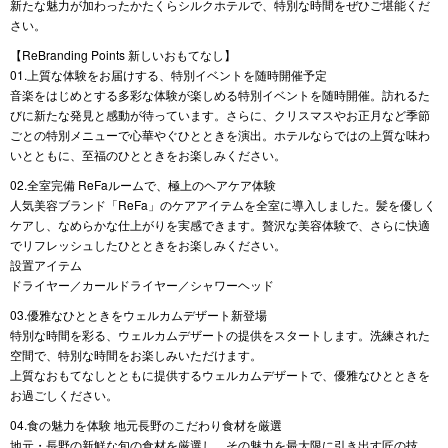
新たな魅力が加わったかたくらシルクホテルで、特別な時間をぜひご堪能くだ
さい。
【ReBranding Points 新しいおもてなし】
01.上質な体験をお届けする、特別イベントを随時開催予定
音楽をはじめとする多彩な体験が楽しめる特別イベントを随時開催。訪れるた
びに新たな発見と感動が待っています。さらに、クリスマスやお正月など季節
ごとの特別メニューで心華やぐひとときを演出。ホテルならではの上質な味わ
いとともに、至福のひとときをお楽しみください。
02.全室完備 ReFaルームで、極上のヘアケア体験
人気美容ブランド「ReFa」のケアアイテムを全室に導入しました。髪を優しく
ケアし、なめらかな仕上がりを実感できます。贅沢な美容体験で、さらに快適
でリフレッシュしたひとときをお楽しみください。
設置アイテム
ドライヤー／カールドライヤー／シャワーヘッド
03.優雅なひとときをウェルカムデザート新登場
特別な時間を彩る、ウェルカムデザートの提供をスタートします。洗練された
空間で、特別な時間をお楽しみいただけます。
上質なおもてなしとともに提供するウェルカムデザートで、優雅なひとときを
お過ごしください。
04.食の魅力を体験 地元長野のこだわり食材を厳選
地元・長野の新鮮な旬の食材を厳選し、その魅力を最大限に引き出す匠の技。