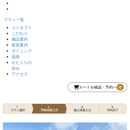
プラン一覧
コンセプト
こだわり
施設案内
客室案内
ダイニング
温泉
かたくらの
歩み
アクセス
カートを確認・予約へ
0
1
2
3
4
プラン選択
予約内容入力
個人情報入力
予約完了