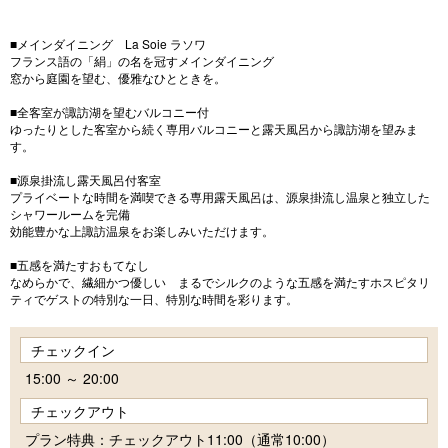
■メインダイニング La Soie ラソワ
フランス語の「絹」の名を冠すメインダイニング
窓から庭園を望む、優雅なひとときを。
■全客室が諏訪湖を望むバルコニー付
ゆったりとした客室から続く専用バルコニーと露天風呂から諏訪湖を望みま
す。
■源泉掛流し露天風呂付客室
プライベートな時間を満喫できる専用露天風呂は、源泉掛流し温泉と独立した
シャワールームを完備
効能豊かな上諏訪温泉をお楽しみいただけます。
■五感を満たすおもてなし
なめらかで、繊細かつ優しい まるでシルクのような五感を満たすホスピタリ
ティでゲストの特別な一日、特別な時間を彩ります。
チェックイン
15:00 ～ 20:00
チェックアウト
プラン特典：チェックアウト11:00（通常10:00）