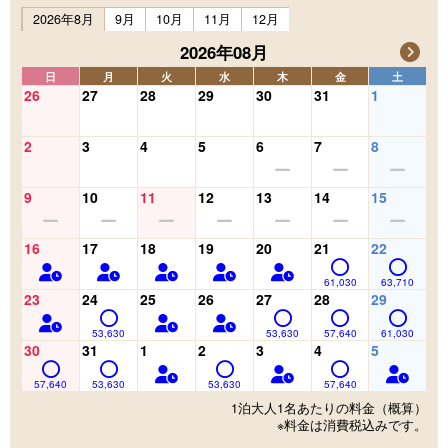
2026年8月
9月
10月
11月
12月
2026年08月
日
月
火
水
木
金
土
26
27
28
29
30
31
1
2
3
4
5
6
7
8
9
10
11
12
13
14
15
16
17
18
19
20
21
22
61,030
63,710
23
24
25
26
27
28
29
53,630
53,630
57,640
61,030
30
31
1
2
3
4
5
57,640
53,630
53,630
57,640
1泊大人1名あたりの料金（概算）
※料金は消費税込みです。