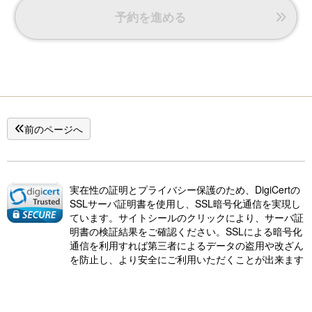
・【SUWAプレミアム】認定のアコースティックスピーカー
予約を進める
「和音」やステーショナリー
・珈琲や、高品質の桑の葉を使用している桑甘露のお茶など
心安らぐ、プライベートで上質な時間をお過ごしいただけま
す。
全室禁煙 小学生未満のお子様のご利用不可
前のページへ
実在性の証明とプライバシー保護のため、DigiCertの
SSLサーバ証明書を使用し、SSL暗号化通信を実現し
ています。サイトシールのクリックにより、サーバ証
明書の検証結果をご確認ください。SSLによる暗号化
通信を利用すれば第三者によるデータの盗用や改ざん
を防止し、より安全にご利用いただくことが出来ます