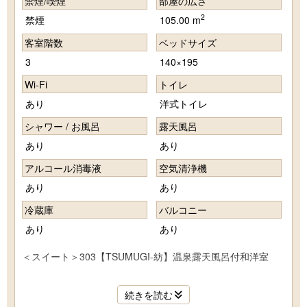
禁煙/喫煙
部屋の広さ
2
禁煙
105.00 m
客室階数
ベッドサイズ
3
140×195
Wi-Fi
トイレ
あり
洋式トイレ
シャワー / お風呂
露天風呂
あり
あり
アルコール消毒液
空気清浄機
あり
あり
冷蔵庫
バルコニー
あり
あり
＜スイート＞303【TSUMUGI-紡】温泉露天風呂付和洋室
■広さ 105平米（ルーム92.06平米 + バルコニー12.96平
続きを読む
米）