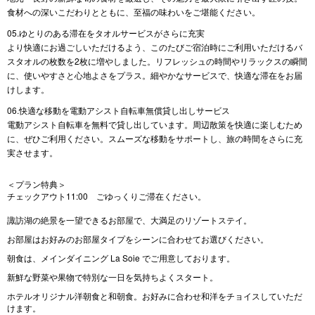
食材への深いこだわりとともに、至福の味わいをご堪能ください。
05.ゆとりのある滞在をタオルサービスがさらに充実
より快適にお過ごしいただけるよう、このたびご宿泊時にご利用いただけるバ
スタオルの枚数を2枚に増やしました。リフレッシュの時間やリラックスの瞬間
に、使いやすさと心地よさをプラス。細やかなサービスで、快適な滞在をお届
けします。
06.快適な移動を電動アシスト自転車無償貸し出しサービス
電動アシスト自転車を無料で貸し出しています。周辺散策を快適に楽しむため
に、ぜひご利用ください。スムーズな移動をサポートし、旅の時間をさらに充
実させます。
＜プラン特典＞
チェックアウト11:00 ごゆっくりご滞在ください。
諏訪湖の絶景を一望できるお部屋で、大満足のリゾートステイ。
お部屋はお好みのお部屋タイプをシーンに合わせてお選びください。
朝食は、メインダイニング La Soie でご用意しております。
新鮮な野菜や果物で特別な一日を気持ちよくスタート。
ホテルオリジナル洋朝食と和朝食。お好みに合わせ和洋をチョイスしていただ
けます。