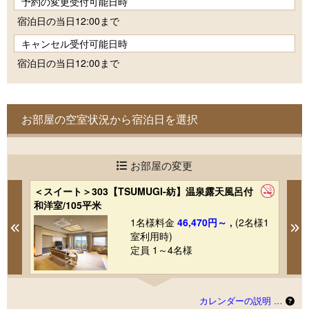
予約の変更受付可能日時
宿泊日の当日12:00まで
キャンセル受付可能日時
宿泊日の当日12:00まで
お部屋の空室状況から宿泊日を選択
お部屋の変更
＜スイート＞303【TSUMUGI-紡】温泉露天風呂付
＜
和洋室/105平米
室
1
1名様料金
46,470円～ ,
(2名様1
Previous
N
室利用時)
定員 1～4名様
カレンダーの説明 …