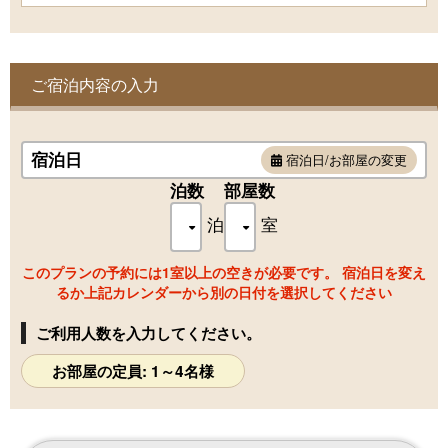
ベッド ダブル：4
和モダンで全面タタミの空間 1室のみの和洋室です。
105平米とゆったりとした客室には、寝室が2か所あるので、
ご宿泊内容の入力
グループや親子旅行にもおススメです。
寝室はスリーピングポジションを重視したこだわりの寝具を
採用
五感を満たすおもてなしで
宿泊日
宿泊日/お部屋の変更
ゲストの特別な一日、特別な時間を彩ります。
泊数
部屋数
■全客室が諏訪湖を望むバルコニー付
泊
室
ゆったりとした客室から続く専用バルコニーと露天風呂から
諏訪湖を望みます。
夏にはホテルの目の前の湖畔より花火が打ち上げられます。
このプランの予約には1室以上の空きが必要です。 宿泊日を変え
るか上記カレンダーから別の日付を選択してください
■源泉掛流し露天風呂
プライベートな時間を満喫できる専用露天風呂は、源泉掛流
ご利用人数を入力してください。
し温泉と独立したシャワールームを完備
効能豊かな上諏訪温泉をお楽しみいただけます。
お部屋の定員: 1～4名様
■客室備品
客室にはこだわりのアメニティや調度品を揃えてゲストの安
らぎを演出します。
・シルクを使用したオリジナルアメニティやタオル類