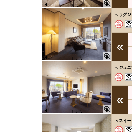
s
1
/
3
Pr
N
＜ラグジ
e
e
vi
xt
o
u
s
1
/
3
Pr
N
＜ジュニ
e
e
vi
xt
o
u
s
1
/
3
Pr
N
＜スイート
e
e