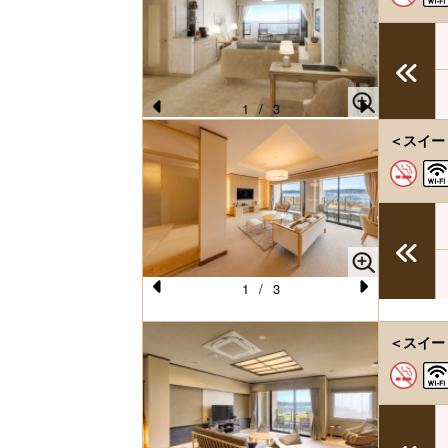
vi
xt
o
u
s
1
/
3
Pr
N
＜スイー
e
e
vi
xt
o
u
s
1
/
3
Pr
N
e
e
＜スイート
vi
xt
o
u