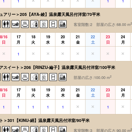
1
1
1
1
ュアリー＞205【AYA-綾】温泉露天風呂付洋室/70平米
2
客室階数:2
部屋の広さ:68.00 m
8/16
17
18
19
20
21
22
23
24
日
月
火
水
木
金
土
日
月
1
アスイート＞206【RINZU-綸子】温泉露天風呂付洋室/100平米
2
部屋の広さ:100.00 m
8/16
17
18
19
20
21
22
23
24
日
月
火
水
木
金
土
日
月
1
1
1
1
1
1
＞301【KINU-絹】温泉露天風呂付洋室/90平米
2
客室階数:3
部屋の広さ:90.00 m