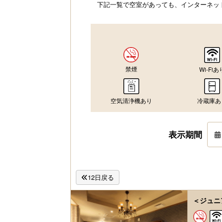
下記一覧で空室があっても、インターネッ
禁煙
Wi-Fiあ
空気清浄機あり
冷蔵庫あ
表示期間
12日戻る
＜ジュニ