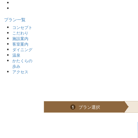
プラン一覧
コンセプト
こだわり
施設案内
客室案内
ダイニング
温泉
かたくらの
歩み
アクセス
プラン選択
1