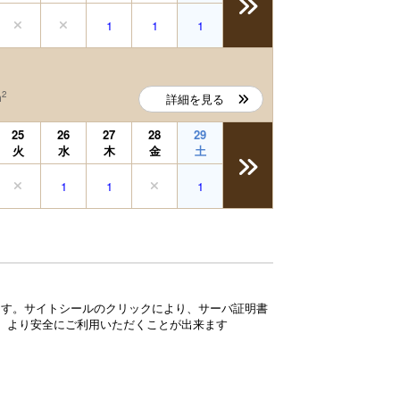
1
1
1
2
m
詳細を見る
25
26
27
28
29
火
水
木
金
土
1
1
1
ています。サイトシールのクリックにより、サーバ証明書
、より安全にご利用いただくことが出来ます