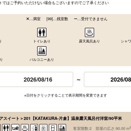
トではご予約いただけない場合もございますのでご了承ください
…満室
[99]…残室数
…受付できません
り
トイレあり
露天風呂あり
シャワ
り
バルコニーあり
2026/08
～
※日付をクリックすることで表示期間を変更できます
アスイート＞201【KATAKURA-片倉】温泉露天風呂付洋室/90平米
2
客室階数:2
部屋の広さ:90.00 m