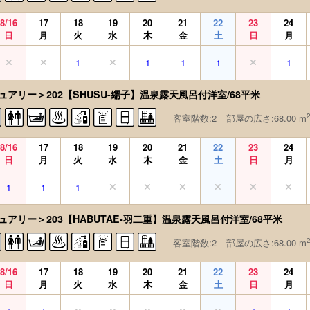
8/16
17
18
19
20
21
22
23
24
日
月
火
水
木
金
土
日
月
1
1
1
1
1
ュアリー＞202【SHUSU-繻子】温泉露天風呂付洋室/68平米
2
客室階数:2
部屋の広さ:68.00 m
8/16
17
18
19
20
21
22
23
24
日
月
火
水
木
金
土
日
月
1
1
1
ュアリー＞203【HABUTAE-羽二重】温泉露天風呂付洋室/68平米
2
客室階数:2
部屋の広さ:68.00 m
8/16
17
18
19
20
21
22
23
24
日
月
火
水
木
金
土
日
月