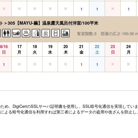
1
1
1
ト＞305【MAYU-繭】温泉露天風呂付洋室/100平米
客室階数:3
部屋の広さ:100.00 
8/16
17
18
19
20
21
22
23
24
日
月
火
水
木
金
土
日
月
1
1
1
め、DigiCertのSSLサーバ証明書を使用し、SSL暗号化通信を実現し
Lによる暗号化通信を利用すれば第三者によるデータの盗用や改ざんを防止し