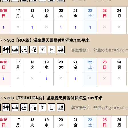
8/16
17
18
19
20
21
22
23
24
日
月
火
水
木
金
土
日
月
1
1
1
1
1
ト＞302【RO-絽】温泉露天風呂付和洋室/105平米
客室階数:3
部屋の広さ:105.00 
8/16
17
18
19
20
21
22
23
24
日
月
火
水
木
金
土
日
月
1
1
1
＞303【TSUMUGI-紡】温泉露天風呂付和洋室/105平米
客室階数:3
部屋の広さ:105.00 
8/16
17
18
19
20
21
22
23
24
日
月
火
水
木
金
土
日
月