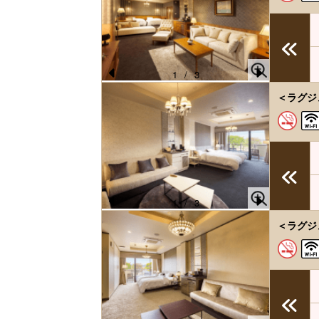
1
/
3
Pr
N
＜ラグジ
e
e
vi
xt
o
u
s
1
/
3
Pr
N
＜ラグジ
e
e
vi
xt
o
u