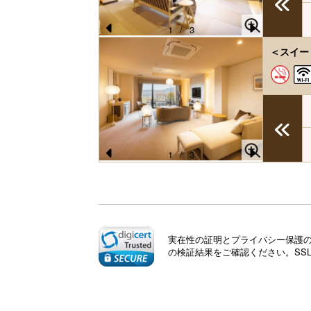
s
1
/
3
Pr
N
＜スイー
e
e
vi
xt
o
u
s
1
/
3
Pr
N
e
e
vi
xt
o
実在性の証明とプライバシー保護のた
u
の検証結果をご確認ください。SS
s