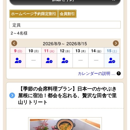
ホームページ予約限定割引
会員割引
定員
2～4名様
2026/8/9～ 2026/8/15
9
10
11
12
13
14
15
(日)
(月)
(火)
(水)
(木)
(金)
(土)
カレンダーの説明 …
【季節の会席料理プラン】日本一のかやぶき
屋根に宿泊！都会を忘れる、贅沢な田舎で里
山リトリート