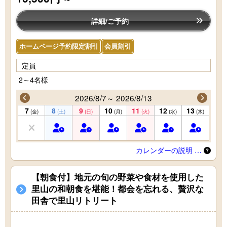
詳細/ご予約
ホームページ予約限定割引
会員割引
定員
2～4名様
2026/8/7～ 2026/8/13
7
8
9
10
11
12
13
(金)
(土)
(日)
(月)
(火)
(水)
(木)
カレンダーの説明 …
【朝食付】地元の旬の野菜や食材を使用した
里山の和朝食を堪能！都会を忘れる、贅沢な
田舎で里山リトリート