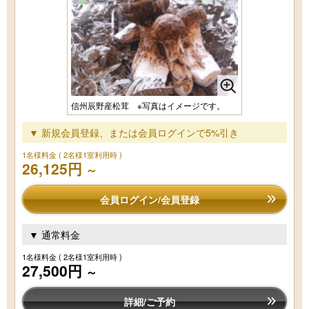
信州辰野産松茸 ※写真はイメージです。
▼ 新規会員登録、または会員ログインで5%引き
1名様料金
( 2名様1室利用時 )
26,125円
～
会員ログイン/会員登録
▼ 通常料金
1名様料金
( 2名様1室利用時 )
27,500円
～
詳細/ご予約