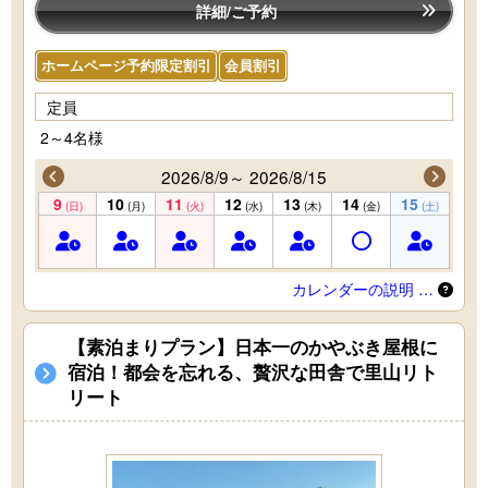
詳細/ご予約
ホームページ予約限定割引
会員割引
定員
2～4名様
2026/8/9～ 2026/8/15
9
10
11
12
13
14
15
(日)
(月)
(火)
(水)
(木)
(金)
(土)
カレンダーの説明 …
【素泊まりプラン】日本一のかやぶき屋根に
宿泊！都会を忘れる、贅沢な田舎で里山リト
リート