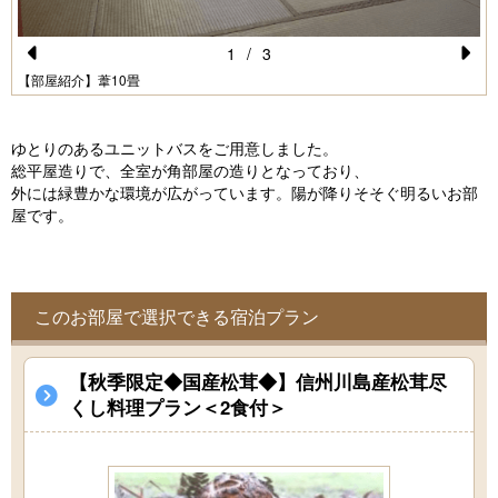
1
/
3
Pr
N
【部屋紹介】葦10畳
e
e
vi
xt
ゆとりのあるユニットバスをご用意しました。
総平屋造りで、全室が角部屋の造りとなっており、
o
外には緑豊かな環境が広がっています。陽が降りそそぐ明るいお部
u
屋です。
s
このお部屋で選択できる宿泊プラン
【秋季限定◆国産松茸◆】信州川島産松茸尽
くし料理プラン＜2食付＞