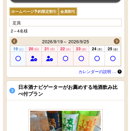
ホームページ予約限定割引
会員割引
定員
2～4名様
2026/9/19～ 2026/9/25
19
20
21
22
23
24
25
(土)
(日)
(月)
(火)
(水)
(木)
(金)
カレンダーの説明 …
日本酒ナビゲーターがお薦めする地酒飲み比
べ付プラン