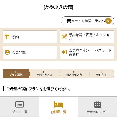
[かやぶきの館]
カートを確認・予約へ
0
予約確認・変更・キャンセ
予約
ル
会員ログイン ・ パスワード
会員登録
再発行
1
2
3
4
プラン選択
予約内容入力
個人情報入力
予約完了
ご希望の宿泊プランをお選びください。
プラン一覧
お部屋一覧
空室カレンダー