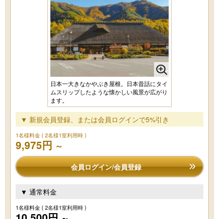
日本一大きなかやぶき屋根。日本昔話にタイ
ムスリップしたような懐かしい風景が広がり
ます。
▼ 新規会員登録、または会員ログインで5%引き
1名様料金
( 2名様1室利用時 )
9,975円
～
会員ログイン/会員登録
▼ 通常料金
1名様料金
( 2名様1室利用時 )
10,500円
～