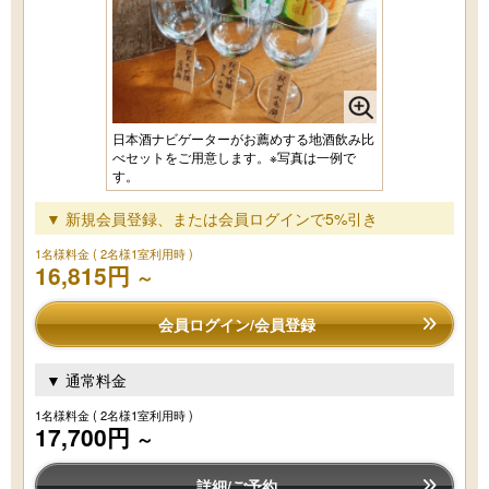
日本酒ナビゲーターがお薦めする地酒飲み比
べセットをご用意します。※写真は一例で
す。
▼ 新規会員登録、または会員ログインで5%引き
1名様料金
( 2名様1室利用時 )
16,815円
～
会員ログイン/会員登録
▼ 通常料金
1名様料金
( 2名様1室利用時 )
17,700円
～
詳細/ご予約