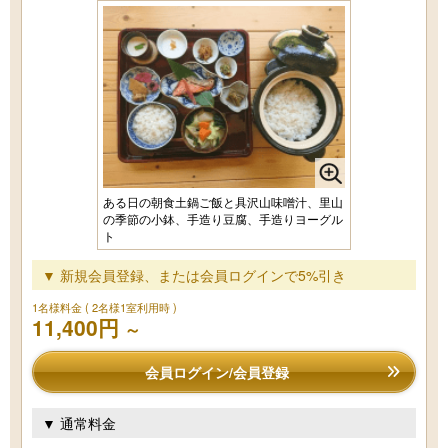
ある日の朝食土鍋ご飯と具沢山味噌汁、里山
の季節の小鉢、手造り豆腐、手造りヨーグル
ト
▼ 新規会員登録、または会員ログインで5%引き
1名様料金
( 2名様1室利用時 )
11,400円
～
会員ログイン/会員登録
▼ 通常料金