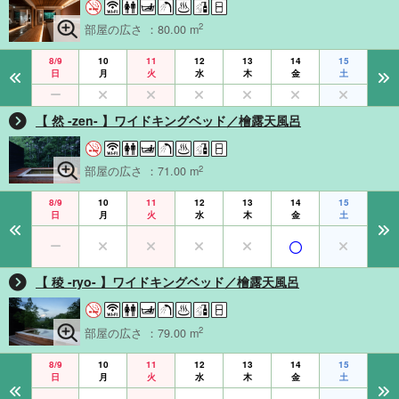
2
部屋の広さ ：80.00 m
8/9
10
11
12
13
14
15
日
月
火
水
木
金
土
【 然 -zen- 】ワイドキングベッド／檜露天風呂
2
部屋の広さ ：71.00 m
8/9
10
11
12
13
14
15
日
月
火
水
木
金
土
【 稜 -ryo- 】ワイドキングベッド／檜露天風呂
2
部屋の広さ ：79.00 m
8/9
10
11
12
13
14
15
日
月
火
水
木
金
土