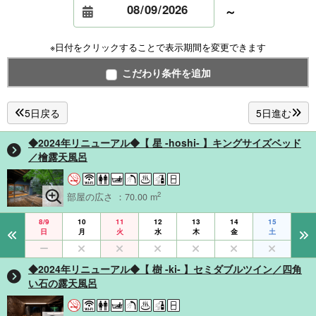
～
※日付をクリックすることで表示期間を変更できます
こだわり条件を追加
5日戻る
5日進む
◆2024年リニューアル◆【 星 -hoshi- 】キングサイズベッド
／檜露天風呂
2
部屋の広さ ：70.00 m
8/9
10
11
12
13
14
15
日
月
火
水
木
金
土
◆2024年リニューアル◆【 樹 -ki- 】セミダブルツイン／四角
い石の露天風呂