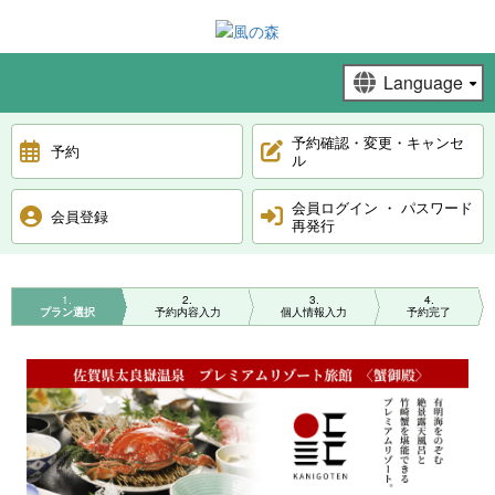
予約確認・変更・キャンセ
予約
ル
会員ログイン ・ パスワード
会員登録
再発行
1
2
3
4
プラン選択
予約内容入力
個人情報入力
予約完了