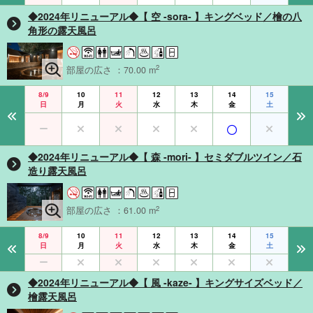
◆2024年リニューアル◆【 空 -sora- 】キングベッド／檜の八
角形の露天風呂
2
部屋の広さ ：70.00 m
8/9
10
11
12
13
14
15
日
月
火
水
木
金
土
◆2024年リニューアル◆【 森 -mori- 】セミダブルツイン／石
造り露天風呂
2
部屋の広さ ：61.00 m
8/9
10
11
12
13
14
15
日
月
火
水
木
金
土
◆2024年リニューアル◆【 風 -kaze- 】キングサイズベッド／
檜露天風呂