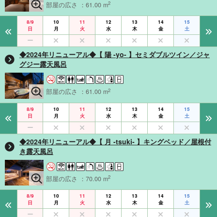
2
部屋の広さ ：61.00 m
8/9
10
11
12
13
14
15
日
月
火
水
木
金
土
◆2024年リニューアル◆【 陽 -yo- 】セミダブルツイン／ジャ
グジー露天風呂
2
部屋の広さ ：61.00 m
8/9
10
11
12
13
14
15
日
月
火
水
木
金
土
◆2024年リニューアル◆【 月 -tsuki- 】キングベッド／屋根付
き露天風呂
2
部屋の広さ ：70.00 m
8/9
10
11
12
13
14
15
日
月
火
水
木
金
土