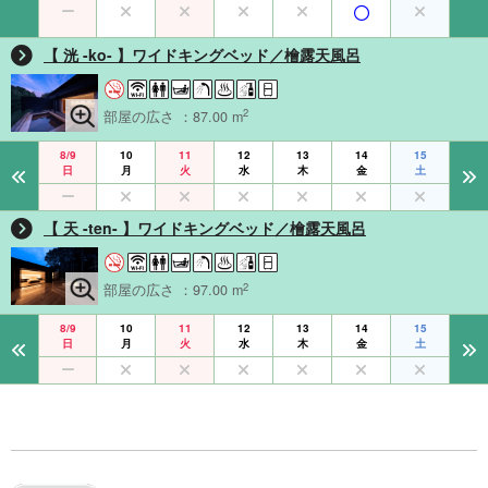
【 洸 -ko- 】ワイドキングベッド／檜露天風呂
2
部屋の広さ ：87.00 m
8/9
10
11
12
13
14
15
日
月
火
水
木
金
土
【 天 -ten- 】ワイドキングベッド／檜露天風呂
2
部屋の広さ ：97.00 m
8/9
10
11
12
13
14
15
日
月
火
水
木
金
土