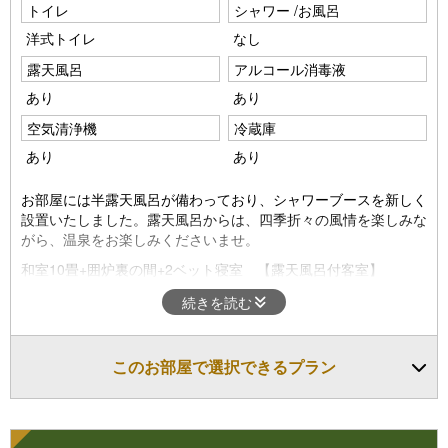
トイレ
シャワー /お風呂
o
洋式トイレ
なし
u
露天風呂
アルコール消毒液
s
あり
あり
空気清浄機
冷蔵庫
あり
あり
お部屋には半露天風呂が備わっており、シャワーブースを新しく
設置いたしました。露天風呂からは、四季折々の風情を楽しみな
がら、温泉をお楽しみくださいませ。
和室10畳+囲炉裏の間+2ベット寝室 【露天風呂付客室】
囲炉裏の間は底上げし、イス・テーブル仕様になります。
続きを読む
全室にReFa（ドライヤー・ヘアアイロン・シャワーヘッド・シ
ャンプー・トリートメント）を導入いたしました。
このお部屋で選択できるプラン
※禁煙のお部屋タイプでございます
※お部屋のご指定は別途有料【お一人様5,500円税込み】となり
ますのでご連絡下さいませ。
（状況によりご希望に添えない場合もございます）