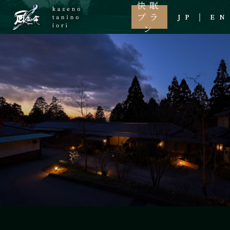
快眠
プラ
JP
EN
ン