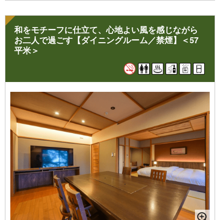
※お部屋のご指定は別途有料となりますのでご連絡下さいませ。
（状況によりご希望に添えない場合もございます）
和をモチーフに仕立て、心地よい風を感じながら
お二人で過ごす【ダイニングルーム／禁煙】＜57
平米＞