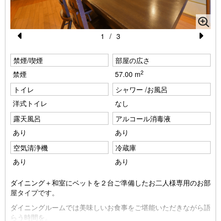
1
/
3
Pr
N
禁煙/喫煙
部屋の広さ
e
e
2
禁煙
57.00 m
vi
xt
トイレ
シャワー /お風呂
o
洋式トイレ
なし
u
露天風呂
アルコール消毒液
s
あり
あり
空気清浄機
冷蔵庫
あり
あり
ダイニング＋和室にベットを２台ご準備したお二人様専用のお部
屋タイプです。
ダイニングルームでは美味しいお食事をご堪能いただきながら語
らう時間を。