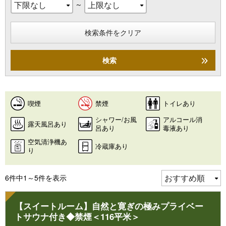
～
検索条件をクリア
検索
喫煙
禁煙
トイレあり
シャワー/お風
アルコール消
露天風呂あり
呂あり
毒液あり
空気清浄機あ
冷蔵庫あり
り
6件中1～5件を表示
【スイートルーム】自然と寛ぎの極みプライベー
トサウナ付き◆禁煙＜116平米＞