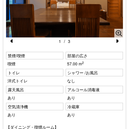
1
/
3
Pr
N
禁煙/喫煙
e
部屋の広さ
e
2
喫煙
57.00 m
vi
xt
トイレ
シャワー /お風呂
o
洋式トイレ
なし
u
露天風呂
アルコール消毒液
s
あり
あり
空気清浄機
冷蔵庫
あり
あり
【ダイニング・喫煙ルーム】