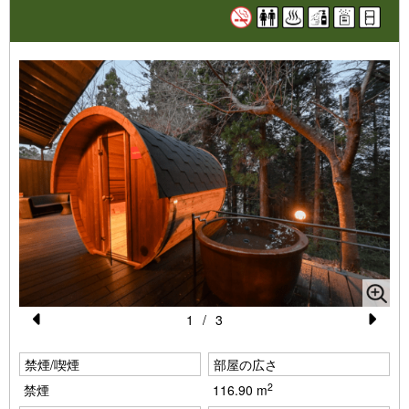
1
/
3
Pr
N
禁煙/喫煙
部屋の広さ
e
e
2
禁煙
116.90 m
vi
xt