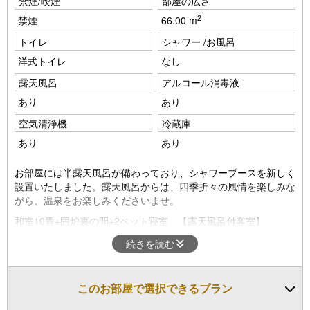
禁煙/喫煙
部屋の広さ
e
e
2
禁煙
66.00 m
vi
xt
トイレ
シャワー /お風呂
o
洋式トイレ
なし
u
露天風呂
アルコール消毒液
s
あり
あり
空気清浄機
冷蔵庫
あり
あり
お部屋には半露天風呂が備わっており、シャワーブースを新しく
設置いたしました。露天風呂からは、四季折々の風情を楽しみな
がら、温泉をお楽しみくださいませ。
和室10畳+囲炉裏の間+2ベット寝室 【露天風呂付客室】
囲炉裏の間は底上げし、イス・テーブル仕様になります。
続きを読む
全室にReFa（ドライヤー・ヘアアイロン・シャワーヘッド・シ
ャンプー・トリートメント）を導入いたしました。
このお部屋で選択できるプラン
※禁煙のお部屋タイプでございます