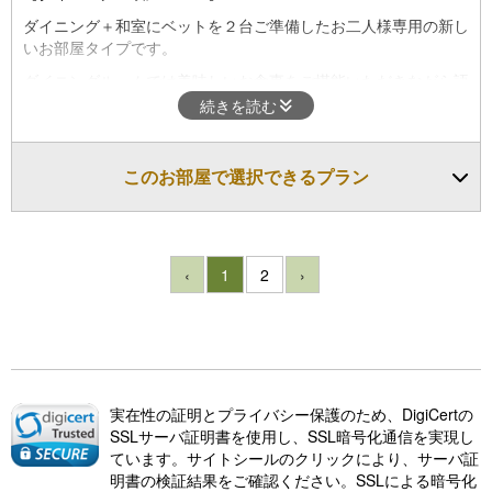
ダイニング＋和室にベットを２台ご準備したお二人様専用の新し
いお部屋タイプです。
ダイニングルームでは美味しいお食事をご堪能いただきながら語
らう時間を。
続きを読む
和室にはエアウィーヴを使用したベットが二つご用意しており快
適なベットに包まれて深い安眠を、旅の疲れを癒し新しい一日を
このお部屋で選択できるプラン
お迎えくださいませ。
お部屋には半露天風呂が備わっており、シャワーブースを新しく
設置いたしました。露天風呂からは、四季折々の風情を楽しみな
がら、温泉をお楽しみくださいませ。
‹
1
2
›
全室にReFa（ドライヤー・ヘアアイロン・シャワーヘッド・シ
ャンプー・トリートメント）を導入いたしました。
実在性の証明とプライバシー保護のため、DigiCertの
SSLサーバ証明書を使用し、SSL暗号化通信を実現し
ています。サイトシールのクリックにより、サーバ証
明書の検証結果をご確認ください。SSLによる暗号化