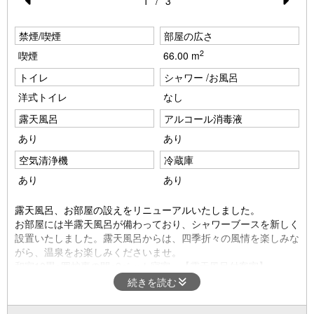
1
/
3
Pr
N
禁煙/喫煙
e
部屋の広さ
e
2
喫煙
66.00 m
vi
xt
トイレ
シャワー /お風呂
o
洋式トイレ
なし
u
露天風呂
アルコール消毒液
s
あり
あり
空気清浄機
冷蔵庫
あり
あり
露天風呂、お部屋の設えをリニューアルいたしました。
お部屋には半露天風呂が備わっており、シャワーブースを新しく
設置いたしました。露天風呂からは、四季折々の風情を楽しみな
がら、温泉をお楽しみくださいませ。
和室10畳+囲炉裏の間+2ベット寝室 【露天風呂付客室】
囲炉裏は底上げし、イス・テーブル仕様になります。
続きを読む
全室にReFa（ドライヤー・ヘアアイロン・シャワーヘッド・シ
ャンプー・トリートメント）を導入いたしました。