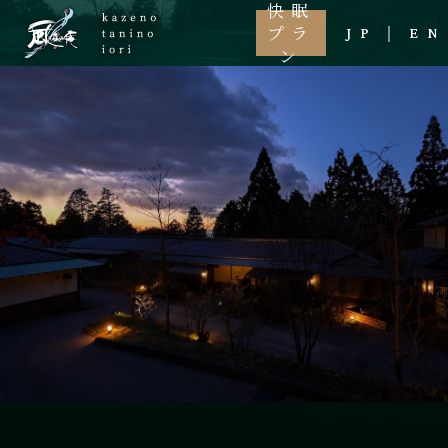
快眠
プラ
JP
EN
ン