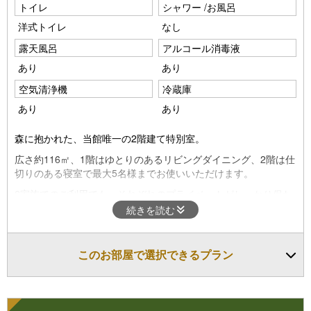
トイレ
シャワー /お風呂
o
洋式トイレ
なし
u
露天風呂
アルコール消毒液
s
あり
あり
空気清浄機
冷蔵庫
あり
あり
森に抱かれた、当館唯一の2階建て特別室。
広さ約116㎡、1階はゆとりのあるリビングダイニング、2階は仕
切りのある寝室で最大5名様までお使いいただけます。
2家族でのご利用でも、それぞれのプライベートがしっかり保た
れるのが嬉しいところです。
続きを読む
寝室は2階のみで、シングルベッド4台と布団1組をご用意してい
ます。（※1階にはお寝みいただくスペースのご用意はございま
このお部屋で選択できるプラン
せん。）
蒲郡温泉「美白泉」の露天風呂でゆったりとくつろぎ、ご希望の
方はウッドデッキのバレルサウナもどうぞ。