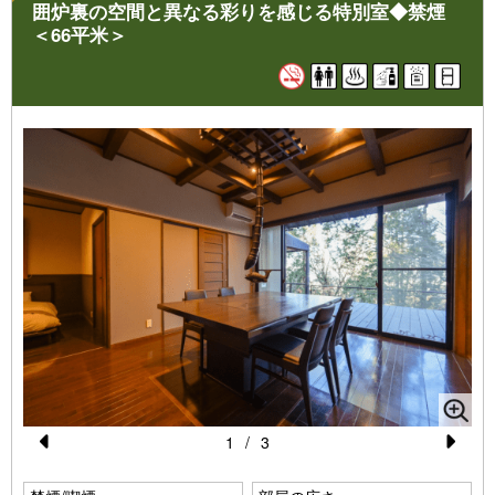
寝具は地元企業様のエアウィーヴ、アメニティはReFa（ドライ
囲炉裏の空間と異なる彩りを感じる特別室◆禁煙
ヤー・ヘアアイロン・シャワーヘッド・シャンプー・トリートメ
＜66平米＞
ント）で統一。
広い空間で、思い思いのペースでお過ごしください。
1
/
3
Pr
N