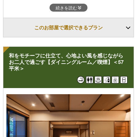
和室にはエアウィーヴを使用したベットが二つご用意しており快
続きを読む
適なベットに包まれて深い安眠を、旅の疲れを癒し新しい一日を
お迎えくださいませ。
このお部屋で選択できるプラン
お部屋には半露天風呂が備わっており、シャワーブースを新しく
設置いたしました。露天風呂からは、四季折々の風情を楽しみな
がら、温泉をお楽しみくださいませ。
全室にReFa（ドライヤー・ヘアアイロン・シャワーヘッド・シ
和をモチーフに仕立て、心地よい風を感じながら
ャンプー・トリートメント）を導入いたしました。
お二人で過ごす【ダイニングルーム／喫煙】＜57
平米＞