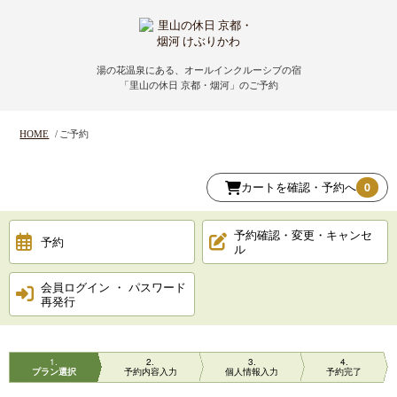
HOME
ホーム
湯の花温泉にある、オールインクルーシブの宿
「里山の休日 京都・烟河」のご予約
HOT SPRING
温泉
HOME
ご予約
CUISINE
お料理
カートを確認・予約へ
0
― 石窯ダイニングはなり （夕食）
― 里山ダイニング大地 （朝食）
予約確認・変更・キャンセ
予約
ル
ROOMS
お部屋
会員ログイン ・ パスワード
再発行
― 露天風呂付客室
OMOTENASHI
まるごとおもてなし
1
2
3
4
プラン選択
予約内容入力
個人情報入力
予約完了
FACILITIES