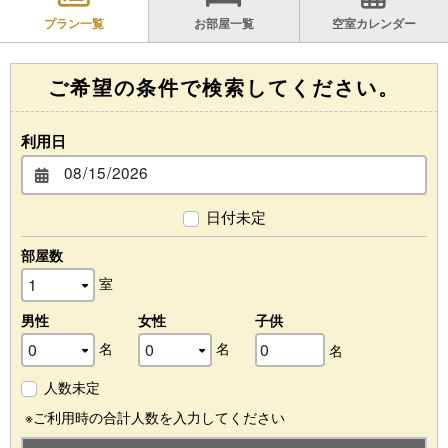
プラン一覧
お部屋一覧
空室カレンダー
FAQ
よくあるご質問
ご希望の条件で検索してください。
お問い合わせ
宿泊約款・宿泊規定・キャンセルポリシー
利用日
個人情報保護方針
新型コロナウイルス対応 ガイドライン
（2023年5月8日改定）
日付未定
部屋数
室
男性
女性
子供
名
名
名
人数未定
※ご利用時の合計人数を入力してください