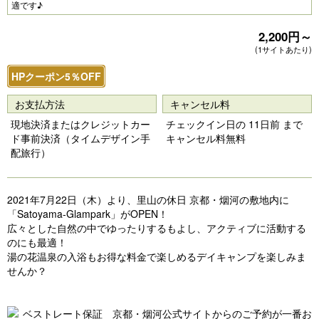
e
e
適です♪
vi
xt
2,200円～
o
(1サイトあたり)
u
HPクーポン5％OFF
s
お支払方法
キャンセル料
現地決済またはクレジットカー
チェックイン日の 11日前 まで
ド事前決済（タイムデザイン手
キャンセル料無料
配旅行）
2021年7月22日（木）より、里山の休日 京都・烟河の敷地内に
「Satoyama-Glampark」がOPEN！
広々とした自然の中でゆったりするもよし、アクティブに活動する
のにも最適！
湯の花温泉の入浴もお得な料金で楽しめるデイキャンプを楽しみま
せんか？