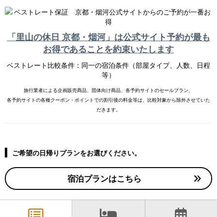
施設情報
ACCESS
「里山の休日 京都・烟河」は公式サイト予約が最も
アクセス
お得であることを約束いたします
STAY
ベストレート比較条件：同一の宿泊条件（部屋タイプ、人数、日程
烟河での過ごし方
等）
DAY TRIP
旅行業者による企画販売商品、団体向け商品、各予約サイトのセールプラン、
日帰り利用について
各予約サイトの各種クーポン・ポイントでの割引後の料金等は、比較対象から除外させていた
だきます。
GROUP
団体利用について
GLAMPING
ご希望の日帰りプランをお選びください。
グランピング
EXPERIENCE
宿泊プランはこちら
ワ―ケーション＆観光案内
NEWS
新着情報