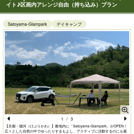
イト♪区画内アレンジ自由（持ち込み）プラン
Satoyama-Glampark
デイキャンプ
1
/
3
Pr
N
【京都・烟河（けぶりかわ）】敷地内に「Satoyama-Glampark」がOPEN！
広々とした自然の中でゆったりするもよし、アクティブに活動するのにも最