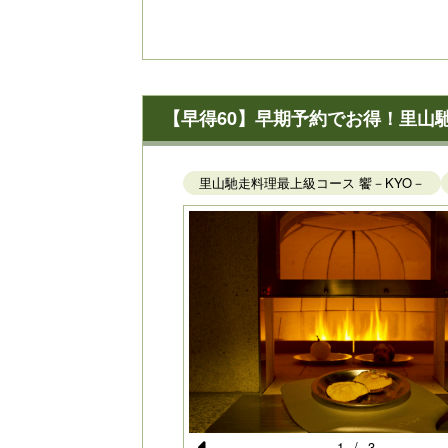
【早得60】早期予約でお得！里山馳
里山馳走料理最上級コース 饗－KYO－
1
/
3