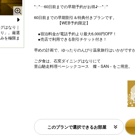
*∵*‥60日前までの早期予約がお得♪‥*∵*
60日前までの早期割引＆特典付きプランです。
【WEB予約限定】
N
ングはなり｜
【京都・烟河（けぶりかわ）】里山馳走料理ベーシック
【
なり」。厳選
コース 燦－SAN－ 2026年6月～2026年8月
店
●宿泊料金が電話予約より最大6,000円OFF！
e
旨みを極限ま
て
●売店で利用できる割引チケット付き！
xt
早めの計画で、ゆったりのんびり温泉旅行はいかがです
ご夕食は、石窯ダイニングはなりにて
里山馳走料理ベーシックコース 燦－SAN－をご用意。
このプランで選択できるお部屋