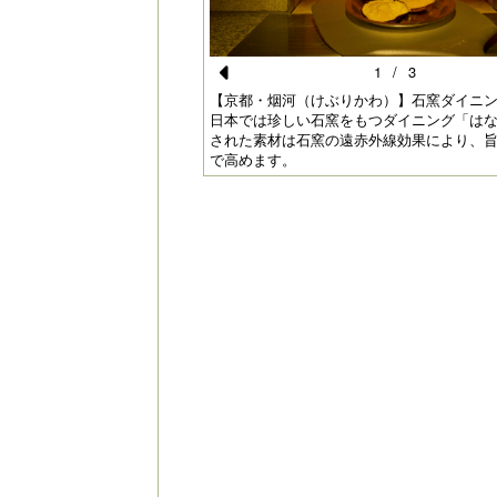
1
/
3
Pr
）】石窯ダイニングはなり｜
【京都・烟河（けぶりかわ）】石窯ダイニ
れる落ち着いた雰囲気となっ
日本では珍しい石窯をもつダイニング「は
e
された素材は石窯の遠赤外線効果により、
で高めます。
vi
o
u
s