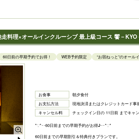
走料理×オールインクルーシブ 最上級コース 饗－KYO
60日前の早期予約でお得！
WEB予約限定
“お宿ねっと”のオー
お食事
朝夕食付
お支払方法
現地決済またはクレジットカード事
キャンセル料
チェックイン日の 11日前 までキャ
*∵*‥60日前までの早期予約がお得♪‥*∵*
60日前までの早期割引＆特典付きプランです。