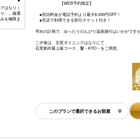
【WEB予約限定】
N
ングはなり｜
【京都・烟河（けぶりかわ）】里山馳走料理最上級コー
【
なり」。厳選
ス 饗－KYO－ 2026年6月～2026年8月
店
●宿泊料金が電話予約より最大6,000円OFF！
e
旨みを極限ま
て
●売店で利用できる割引チケット付き！
xt
早めの計画で、ゆったりのんびり温泉旅行はいかがです
ご夕食は、石窯ダイニングはなりにて
石窯創作最上級コース 饗－KYO－をご用意。
このプランで選択できるお部屋