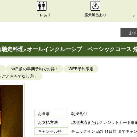
トイレあり
露天風呂あり
シ
おす
山馳走料理×オールインクルーシブ ベーシックコース 
－
60日前の早期予約でお得！
WEB予約限定
るごとおもてなしⓇ」
お食事
朝夕食付
お支払方法
現地決済またはクレジットカード事
キャンセル料
チェックイン日の 11日前 までキャ