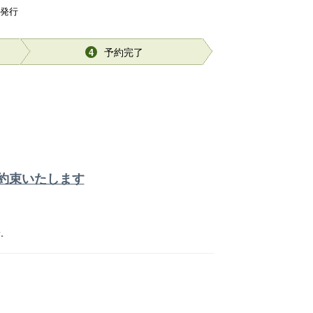
再発行
予約完了
4
約束いたします
す。