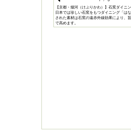
Pr
）】石窯ダイニングはなり｜
【京都・烟河（けぶりかわ）】石窯ダイニ
れる落ち着いた雰囲気となっ
日本では珍しい石窯をもつダイニング「は
e
された素材は石窯の遠赤外線効果により、
で高めます。
vi
o
u
s