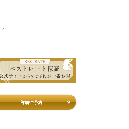
京都・烟河（けぶりかわ）】石窯ダイニングはなり｜
【京都・烟河（けぶ
内は木の温かみが感じられる落ち着いた雰囲気となっ
日本では珍しい石窯
おります。
された素材は石窯の
で高めます。
か？
詳細/ご予約