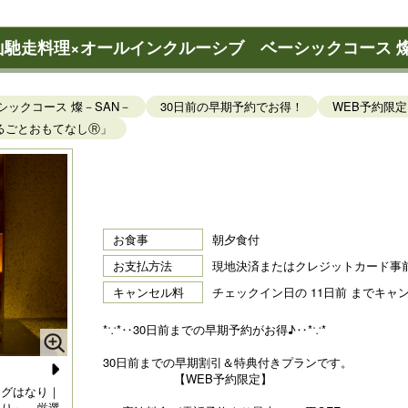
山馳走料理×オールインクルーシブ ベーシックコース 
ックコース 燦－SAN－
30日前の早期予約でお得！
WEB予約限定
るごとおもてなしⓇ」
お食事
朝夕食付
お支払方法
現地決済またはクレジットカード事
キャンセル料
チェックイン日の 11日前 までキャ
*∵*‥30日前までの早期予約がお得♪‥*∵*
30日前までの早期割引＆特典付きプランです。
【WEB予約限定】
N
ングはなり｜
【京都・烟河（けぶりかわ）】里山馳走料理ベーシック
【
なり」。厳選
コース 燦－SAN－ 2026年6月～2026年8月
風