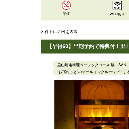
禁煙
Wi-Fiあり
21件中1～21件を表示
【早得60】早期予約で特典付！里
里山馳走料理ベーシックコース 燦－SAN
“お宿ねっと”のオールインクルーシブ「ま