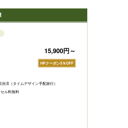
燦
15,900円～
HPクーポン5％OFF
前決済（タイムデザイン手配旅行）
ンセル料無料
京都・烟河（けぶりかわ）】大浴場～露天風呂～「岩
【京都・烟河（けぶ
呂露天風呂」開放的な景色、四季の移ろいを感じなが
日本では珍しい石窯