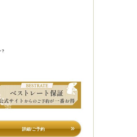
京都・烟河（けぶりかわ）】石窯ダイニングはなり｜
【京都・烟河（けぶ
内は木の温かみが感じられる落ち着いた雰囲気となっ
日本では珍しい石窯
おります。
された素材は石窯の
で高めます。
か？
詳細/ご予約