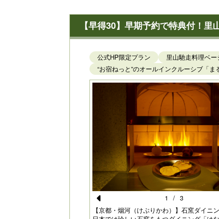
【早得30】早期予約で特典付！里
公式HP限定プラン
里山馳走料理ベーシ
“お宿ねっと”のオールインクルーシブ「ま
1
/
3
Pr
）】大浴場～露天風呂～「岩
【京都・烟河（けぶりかわ）】石窯ダイニ
色、四季の移ろいを感じなが
日本では珍しい石窯をもつダイニング「は