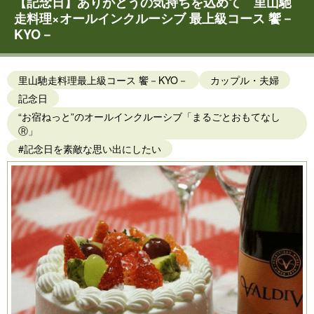
【記念日】ありがとうの気持ちを込めて 里山馳
走料理×オールインクルーシブ 最上級コース 饗－
KYO－
里山馳走料理最上級コース 饗－KYO－
カップル・夫婦
記念日
“お宿ねっと”のオールインクルーシブ「まるごとおもてなし
Ⓡ」
#記念日を素敵な思い出にしたい