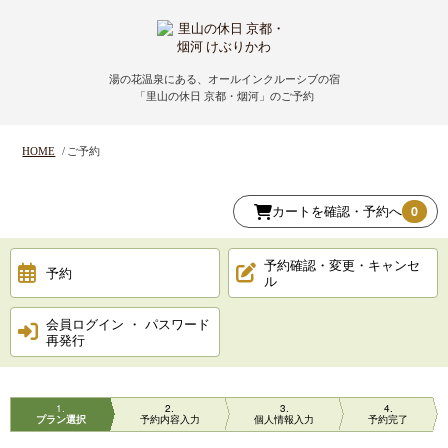
HOME
ホーム
湯の花温泉にある、オールインクルーシブの宿
「里山の休日 京都・烟河」のご予約
HOT SPRING
温泉
HOME
ご予約
CUISINE
お料理
カートを確認・予約へ
0
― 石窯ダイニングはなり （夕食）
― 里山ダイニング大地 （朝食）
予約確認・変更・キャンセ
予約
ル
ROOMS
お部屋
会員ログイン ・ パスワード
再発行
― 露天風呂付客室
OMOTENASHI
まるごとおもてなし
1
2
3
4
プラン選択
予約内容入力
個人情報入力
予約完了
FACILITIES