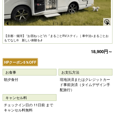
1
/
3
Pr
N
【京都・烟河】 “お宿ねっと”の『まるごとRVステイ』｜車中泊×まるごとお
e
e
もてなし® 新しい体験を♪
vi
xt
18,900円～
o
u
HPクーポン5％OFF
s
お食事
お支払方法
朝夕食付
現地決済またはクレジットカー
ド事前決済（タイムデザイン手
配旅行）
キャンセル料
チェックイン日の 11日前 まで
キャンセル料無料