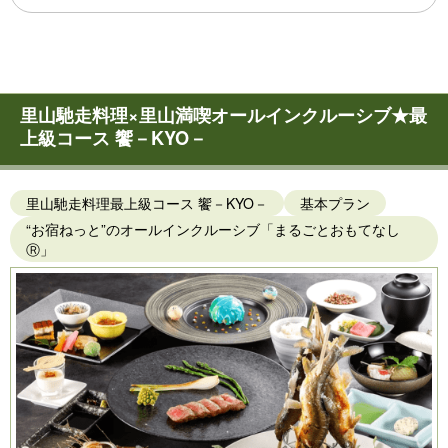
里山馳走料理×里山満喫オールインクルーシブ★最
上級コース 饗－KYO－
里山馳走料理最上級コース 饗－KYO－
基本プラン
“お宿ねっと”のオールインクルーシブ「まるごとおもてなし
Ⓡ」