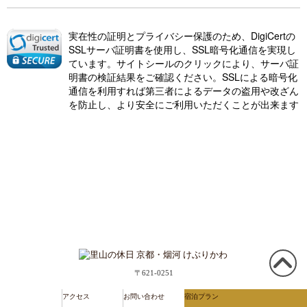
実在性の証明とプライバシー保護のため、DigiCertの
SSLサーバ証明書を使用し、SSL暗号化通信を実現し
ています。サイトシールのクリックにより、サーバ証
明書の検証結果をご確認ください。SSLによる暗号化
通信を利用すれば第三者によるデータの盗用や改ざん
を防止し、より安全にご利用いただくことが出来ます
〒621-0251
この
ペー
京都府亀岡市本梅町平松泥ヶ渕1-1
アクセス
お問い合わせ
宿泊プラン