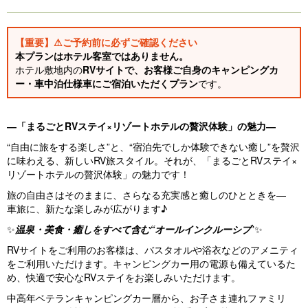
【重要】⚠ご予約前に必ずご確認ください
本プランはホテル客室ではありません。
ホテル敷地内の
RVサイトで、お客様ご自身のキャンピングカ
ー・車中泊仕様車にご宿泊いただくプラン
です。
―「まるごとRVステイ×リゾートホテルの贅沢体験」の魅力―
“自由に旅をする楽しさ”と、“宿泊先でしか体験できない癒し”を贅沢
に味わえる、新しいRV旅スタイル。それが、「まるごとRVステイ×
リゾートホテルの贅沢体験」の魅力です！
旅の自由さはそのままに、さらなる充実感と癒しのひとときを―
車旅に、新たな楽しみが広がります♪
✨
温泉・美食・癒しをすべて含む“オールインクルーシブ
”✨
RVサイトをご利用のお客様は、バスタオルや浴衣などのアメニティ
をご利用いただけます。キャンピングカー用の電源も備えているた
め、快適で安心なRVステイをお楽しみいただけます。
中高年ベテランキャンピングカー層から、お子さま連れファミリ