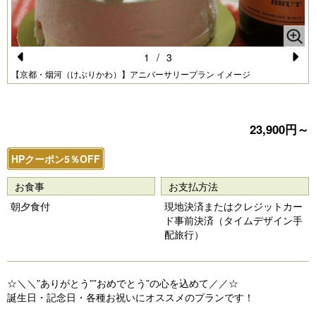
1
/
3
Pr
N
【京都・烟河（けぶりかわ）】アニバーサリープラン イメージ
e
e
vi
xt
23,900円～
o
u
HPクーポン5％OFF
s
お食事
お支払方法
朝夕食付
現地決済またはクレジットカー
ド事前決済（タイムデザイン手
配旅行）
☆＼＼”ありがとう””おめでとう”の心を込めて／／☆
誕生日・記念日・各種お祝いにオススメのプランです！