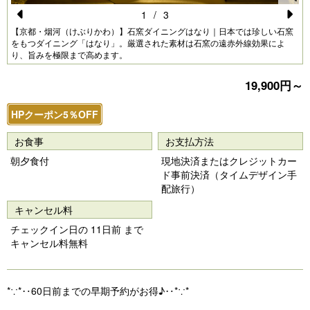
1
/
3
Pr
N
【京都・烟河（けぶりかわ）】石窯ダイニングはなり｜日本では珍しい石窯
をもつダイニング「はなり」。厳選された素材は石窯の遠赤外線効果によ
e
e
り、旨みを極限まで高めます。
vi
xt
19,900円～
o
u
HPクーポン5％OFF
s
お食事
お支払方法
朝夕食付
現地決済またはクレジットカー
ド事前決済（タイムデザイン手
配旅行）
キャンセル料
チェックイン日の 11日前 まで
キャンセル料無料
*∵*‥60日前までの早期予約がお得♪‥*∵*