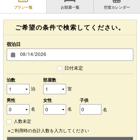
プラン一覧
お部屋一覧
空室カレンダー
FAQ
よくあるご質問
ご希望の条件で検索してください。
お問い合わせ
宿泊約款・宿泊規定・キャンセルポリシー
宿泊日
個人情報保護方針
新型コロナウイルス対応 ガイドライン
（2023年5月8日改定）
日付未定
泊数
部屋数
泊
室
男性
女性
子供
名
名
名
人数未定
※ご利用時の合計人数を入力してください