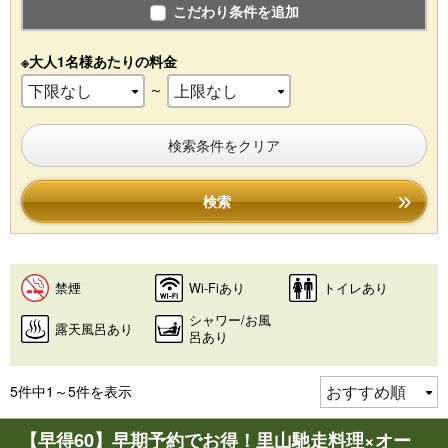
こだわり条件を追加
※大人1名様あたりの料金
～
検索条件をクリア
検索
禁煙
Wi-Fiあり
トイレあり
シャワー/お風
露天風呂あり
呂あり
5件中1～5件を表示
【早得60】早期予約でお得！里山馳走料理×オー