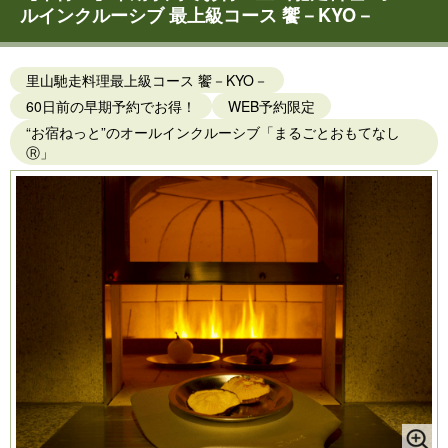
ルインクルーシブ 最上級コース 饗－KYO－
里山馳走料理最上級コース 饗－KYO－
60日前の早期予約でお得！
WEB予約限定
“お宿ねっと”のオールインクルーシブ「まるごとおもてなし
Ⓡ」