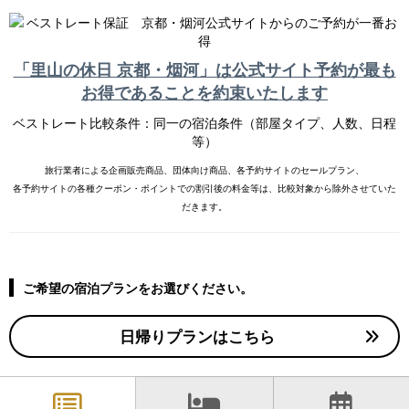
施設情報
ACCESS
「里山の休日 京都・烟河」は公式サイト予約が最も
アクセス
お得であることを約束いたします
STAY
ベストレート比較条件：同一の宿泊条件（部屋タイプ、人数、日程
烟河での過ごし方
等）
DAY TRIP
旅行業者による企画販売商品、団体向け商品、各予約サイトのセールプラン、
日帰り利用について
各予約サイトの各種クーポン・ポイントでの割引後の料金等は、比較対象から除外させていた
だきます。
GROUP
団体利用について
GLAMPING
ご希望の宿泊プランをお選びください。
グランピング
EXPERIENCE
日帰りプランはこちら
ワ―ケーション＆観光案内
NEWS
新着情報