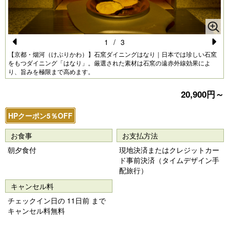
1
/
3
Pr
N
【京都・烟河（けぶりかわ）】石窯ダイニングはなり｜日本では珍しい石窯
をもつダイニング「はなり」。厳選された素材は石窯の遠赤外線効果によ
e
e
り、旨みを極限まで高めます。
vi
xt
20,900円～
o
u
HPクーポン5％OFF
s
お食事
お支払方法
朝夕食付
現地決済またはクレジットカー
ド事前決済（タイムデザイン手
配旅行）
キャンセル料
チェックイン日の 11日前 まで
キャンセル料無料