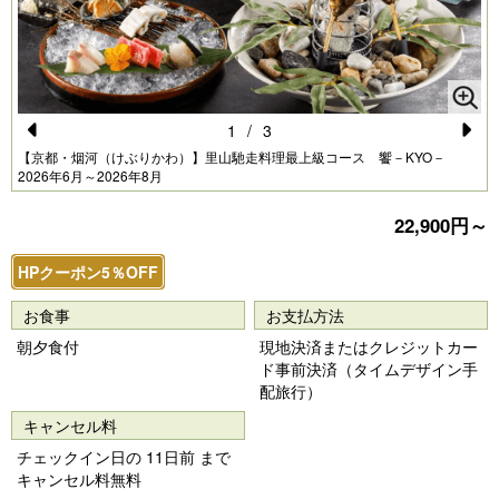
1
/
3
Pr
N
【京都・烟河（けぶりかわ）】里山馳走料理最上級コース 饗－KYO－
2026年6月～2026年8月
e
e
vi
xt
22,900円～
o
HPクーポン5％OFF
u
お食事
お支払方法
s
朝夕食付
現地決済またはクレジットカー
ド事前決済（タイムデザイン手
配旅行）
キャンセル料
チェックイン日の 11日前 まで
キャンセル料無料