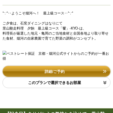
*∵*‥ようこそ烟河へ！ 最上級コース‥*∵*
ご夕食は、石窯ダイニングはなりにて
里山馳走料理 夕餉 最上級コース「饗」-KYO-は、
料理長が厳選した地元・亀岡のご当地食材と全国各地より取り寄せ
た食材、烟河の自家農園で育てた野菜の調和がコンセプト。
詳細/ご予約
このプランで選択できるお部屋