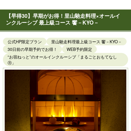
【早得30】早期がお得！里山馳走料理×オールイ
ンクルーシブ 最上級コース 饗－KYO－
公式HP限定プラン
里山馳走料理最上級コース 饗－KYO－
30日前の早期予約でお得！
WEB予約限定
“お宿ねっと”のオールインクルーシブ「まるごとおもてなし
Ⓡ」