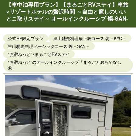
【車中泊専用プラン】【まるごとRVステイ】車旅
×リゾートホテルの贅沢時間 ～自由と癒しのいい
とこ取りステイ～ オールインクルーシブ 燦-SAN-
公式HP限定プラン
里山馳走料理最上級コース 饗－KYO－
里山馳走料理ベーシックコース 燦－SAN－
“お宿ねっと”×まるごとRVステイ
“お宿ねっと”のオールインクルーシブ「まるごとおもてなし
Ⓡ」