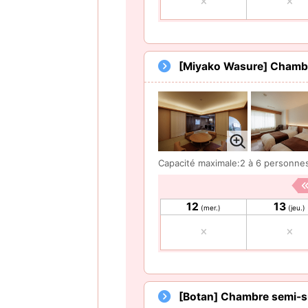
[Miyako Wasure] Chambr
Capacité maximale:2 à 6 personne
12
13
(mer.)
(jeu.)
[Botan] Chambre semi-s