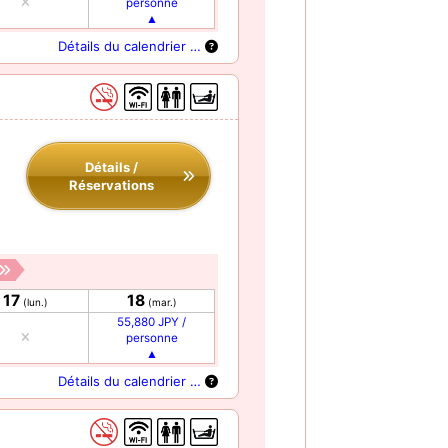
personne
Détails du calendrier …
Détails /
Réservations
17
18
(lun.)
(mar.)
55,880 JPY /
personne
Détails du calendrier …