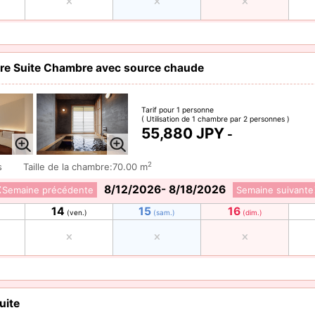
e Suite Chambre avec source chaude
Tarif pour 1 personne
( Utilisation de 1 chambre par 2 personnes )
55,880 JPY
-
2
s
Taille de la chambre:70.00 m
8/12/2026- 8/18/2026
Semaine précédente
Semaine suivante
14
15
16
(ven.)
(sam.)
(dim.)
uite