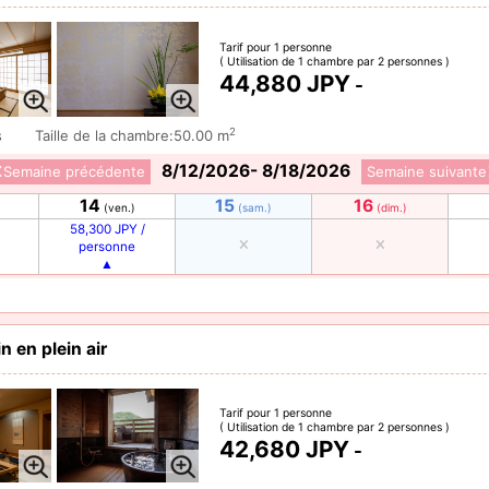
Tarif pour 1 personne
( Utilisation de 1 chambre par 2 personnes )
44,880 JPY
-
2
s
Taille de la chambre:50.00 m
8/12/2026- 8/18/2026
Semaine précédente
Semaine suivante
14
15
16
(ven.)
(sam.)
(dim.)
58,300 JPY /
personne
 en plein air
Tarif pour 1 personne
( Utilisation de 1 chambre par 2 personnes )
42,680 JPY
-