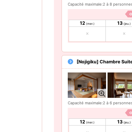
Capacité maximale:2 à 8 personne
12
13
(mer.)
(jeu.)
[Nojigiku] Chambre Sui
Capacité maximale:2 à 6 personne
12
13
(mer.)
(jeu.)