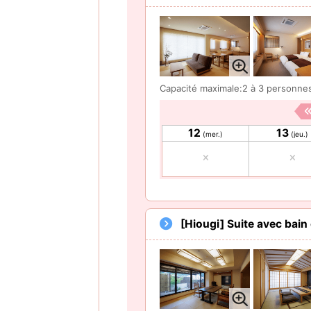
Capacité maximale:2 à 3 personne
12
13
(mer.)
(jeu.)
[Hiougi] Suite avec bain 