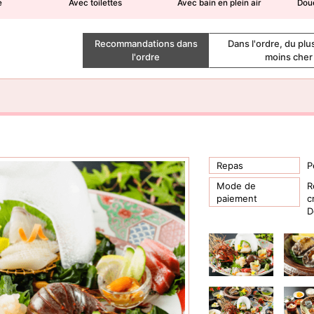
e
Avec toilettes
Avec bain en plein air
Dou
Recommandations dans
Dans l'ordre, du plu
l'ordre
moins cher
Repas
P
Mode de
R
paiement
c
D