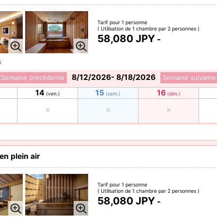
Tarif pour 1 personne
( Utilisation de 1 chambre par 2 personnes )
58,080 JPY
-
s
8/12/2026- 8/18/2026
Semaine précédente
Semaine suivante
14
15
16
(ven.)
(sam.)
(dim.)
en plein air
Tarif pour 1 personne
( Utilisation de 1 chambre par 2 personnes )
58,080 JPY
-