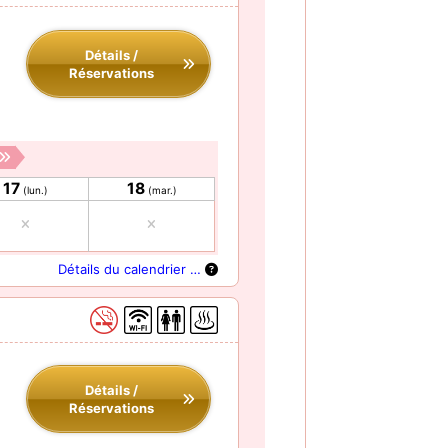
Détails /
Réservations
17
18
(lun.)
(mar.)
Détails du calendrier …
Détails /
Réservations