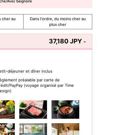
che/Avec baignoire
s cher au
Dans l'ordre, du moins cher au
plus cher
37,180 JPY
-
etit-déjeuner et dîner inclus
èglement préalable par carte de
rédit/PayPay (voyage organisé par Time
esign)