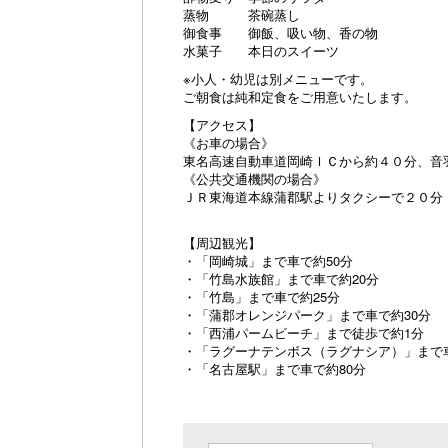
蒸物 茶碗蒸し
御食事 御飯、吸い物、香の物
水菓子 本日のスイーツ
※小人・幼児は別メニューです。
ご朝食は純和定食をご用意いたします。
【アクセス】
《お車の場合》
東名高速自動車道岡崎ＩＣから約４０分、音
《公共交通機関の場合》
ＪＲ東海道本線蒲郡駅よりタクシーで２０分
【周辺観光】
・「岡崎城」まで車で約50分
・「竹島水族館」まで車で約20分
・「竹島」まで車で約25分
・「蒲郡オレンジパーク」まで車で約30分
・「西浦パームビーチ」まで徒歩で約1分
・「ラグーナテンボス（ラグナシア）」まで車
・「名古屋駅」まで車で約80分