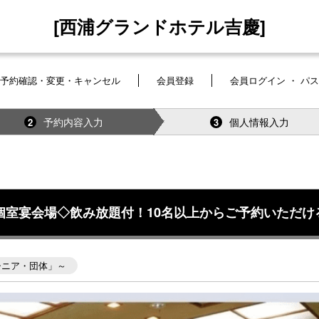
[西浦グランドホテル吉慶]
予約確認・変更・キャンセル
会員登録
会員ログイン ・ パ
予約内容入力
個人情報入力
2
3
個室宴会場◇飲み放題付！10名以上からご予約いただけ
シニア・団体」～