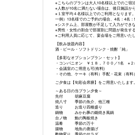
※こちらのプランは大人10名様以上でのご宿
※人数が10名に満たない場合は、後日施設
※１室平均４名様以上でのご利用となります
一例）13名様でのご予約の場合、4名：4名：
※システム上、部屋数が不足して入力ができ
※男性・女性の割合で部屋割に問題が発生す
※ご利用人員に応じて、宴会場をご用意いた
【飲み放題内容】
酒・ビール・ソフトドリンク・焼酎「純」
【多彩なオプションプラン・セット】
・コンパニオン ￥１８，７００／1名 ※２
・会議室のご用意も可(有料)
・その他、ケーキ（有料）手配・花束（有料
ご夕食は【旬彩会席膳】をご用意いたします
～ある日の当プラン夕食～
先付 胡麻豆腐
焼八寸 季節の魚介、他三種
造り お造り四種盛り
鍋物 みかわ豚の鋤焼き風鍋
台ノ物 鮑の陶板焼き
温肴 季節の万十
揚物 地魚の唐揚げ
酢物変り 季節のサラダ