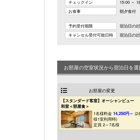
チェックイン
15:00 ～ 1
お食事
朝夕食付
予約受付期限
宿泊日の2日
キャンセル受付可能日時
宿泊日の2日
お部屋の空室状況から宿泊日を選
お部屋の変更
【スタンダード客室】オーシャンビュー
和室＜部屋食＞
1名様料金
14,250円～
(2
様1室利用時)
定員 2～7名様