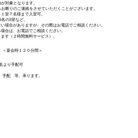
泊が対象となります。
からお断りのご連絡をさせていただくことがございます。
。１室７名様まで入室可。
5名の3室など。
ない場合がありますが、その際はお電話でご相談ください。
る場合は、お電話でご相談ください。
します（２時間無料サービス）。
 ＜宴会時１２０分間＞
名より手配可
）手配 等、承ります。
。