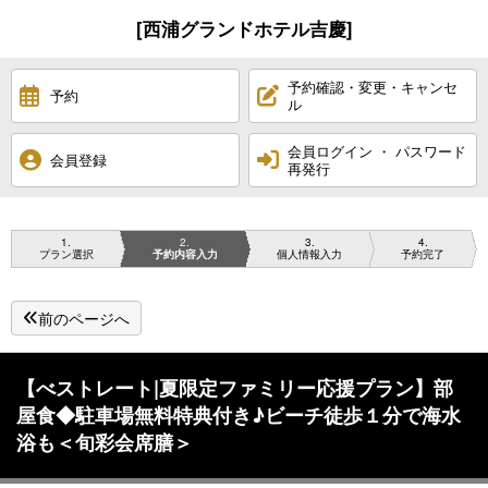
[西浦グランドホテル吉慶]
予約確認・変更・キャンセ
予約
ル
会員ログイン ・ パスワード
会員登録
再発行
1
2
3
4
プラン選択
予約内容入力
個人情報入力
予約完了
前のページへ
【べストレート|夏限定ファミリー応援プラン】部
屋食◆駐車場無料特典付き♪ビーチ徒歩１分で海水
浴も＜旬彩会席膳＞