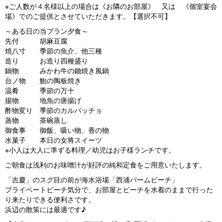
※ご人数が４名様以上の場合は《お隣のお部屋》 又は 《個室宴会
場》でのご提供とさせていただきます。【選択不可】
～ある日の当プラン夕食～
先付 胡麻豆腐
焼八寸 季節の魚介、他三種
造り お造り四種盛り
鍋物 みかわ牛の鋤焼き風鍋
台ノ物 鮑の陶板焼き
温肴 季節の万十
揚物 地魚の唐揚げ
酢物変り 季節のカルパッチョ
蒸物 茶碗蒸し
御食事 御飯、吸い物、香の物
水菓子 本日の女将スイーツ
※小人は大人に準ずる料理／幼児はお子様ランチです。
ご朝食は浅利のお味噌汁が好評の純和定食をご用意いたします。
「吉慶」のスグ目の前が海水浴場「西浦パームビーチ」
プライベートビーチ気分で、お部屋とビーチを水着のままで行った
り来たりできる便利さです。
浜辺の散策には最適です♪