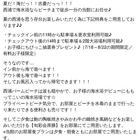
夏だ！海だっ！！吉慶だっっ！！！
vi
xt
西浦で海水浴ならビーチまで徒歩一分の当館にお任せ♪
o
夏の西浦を思う存分お楽しみいただく為に下記特典をご用意してお
u
ります♪♪
s
・チェックイン前の11時から駐車場＆更衣室利用可能♪
・チェックアウト後の14時まで駐車場＆2階大浴場利用可能♪
・お子様にちびっこ抽選券プレゼント♪（7/18～8/22の期間限定／
有料お子様限定）
そうなのです…
イン前から海で遊べます！
アウト後も海で遊べます！！
そしてお風呂入ってから帰宅できます！！！
西浦パームビーチは波も穏やかで、お子様の海水浴デビューにもも
ってこいの海水浴場です☆
プライベートビーチ気分で、お部屋とビーチを水着のままで行った
り来たりできる便利さも売りです！！
そしてご夕食は鮑の陶板焼きやみかわ牛の鋤焼き風鍋などをお楽し
みいただける【旬彩会席膳】をお部屋にてご用意いたします。
※当館のお部屋食プランは夕食・朝食ともにお部屋でご用意いたしま
す。