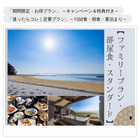
「期間限定・お得プラン」 ～キャンペーン＆特典付き～
「迷ったらコレ｜定番プラン」～1泊2食・朝食・素泊まり～
1
/
9
Pr
N
e
e