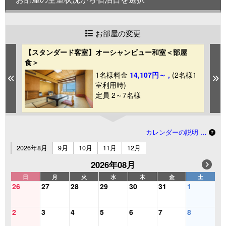
お部屋の変更
【スタンダード客室】オーシャンビュー和室＜部屋
【
食＞
室
1
1名様料金
14,107円～ ,
(2名様1
Previous
N
室利用時)
定員 2～7名様
カレンダーの説明 …
2026年8月
9月
10月
11月
12月
2026年08月
日
月
火
水
木
金
土
26
27
28
29
30
31
1
2
3
4
5
6
7
8