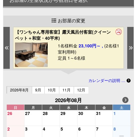
お部屋の変更
【ワンちゃん専用客室】露天風呂付客室(クイーン
【
ベット＋和室・40平米)
和
1
1名様料金
23,100円～ ,
(2名様1
Previous
N
室利用時)
定員 1～6名様
カレンダーの説明 …
2026年8月
9月
10月
11月
12月
2026年08月
日
月
火
水
木
金
土
26
27
28
29
30
31
1
2
3
4
5
6
7
8