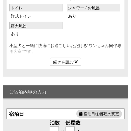
トイレ
シャワー / お風呂
洋式トイレ
あり
露天風呂
あり
小型犬と一緒に快適にお過ごしいただける“ワンちゃん同伴専
用客室”です。
室内は滑りにくい床材を採用し、ケージ・トイレシート・消
続きを読む
臭スプレーなどの基本アメニティを完備。
周辺には自然豊かな散策コースもございます。
客室には、やわらかな湯温が心地よい“陶器の露天風呂”を設
置。
小型犬とのご旅行でも、プライベートな癒しの時間をゆっく
ご宿泊内容の入力
りとお楽しみいただけます。
※３名様以上はお布団をご用意いたします。
宿泊日
宿泊日/お部屋の変更
泊数
部屋数