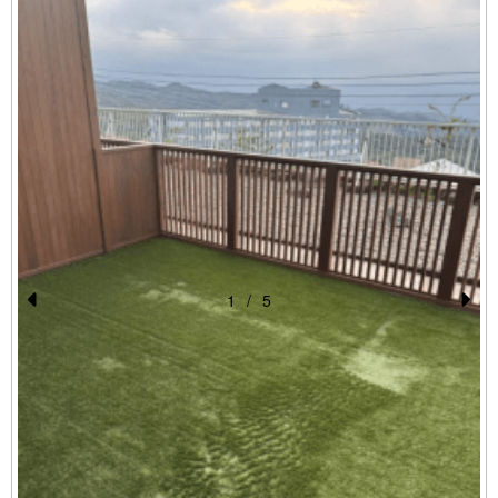
1
/
5
Pr
N
e
e
わ
vi
xt
o
u
s