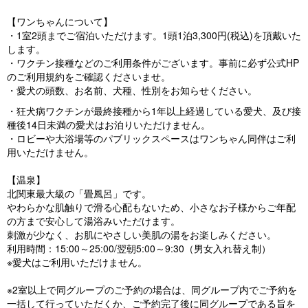
【ワンちゃんについて】
・1室2頭までご宿泊いただけます。1頭1泊3,300円(税込)を頂戴いた
します。
・ワクチン接種などのご利用条件がございます。事前に必ず公式HP
のご利用規約をご確認くださいませ。
・愛犬の頭数、お名前、犬種、性別をお知らせください。
・狂犬病ワクチンが最終接種から1年以上経過している愛犬、及び接
種後14日未満の愛犬はお泊りいただけません。
・ロビーや大浴場等のパブリックスペースはワンちゃん同伴はご利
用いただけません。
【温泉】
北関東最大級の「畳風呂」です。
やわらかな肌触りで滑る心配もないため、小さなお子様からご年配
の方まで安心して湯浴みいただけます。
刺激が少なく、お肌にやさしい美肌の湯をお楽しみください。
利用時間：15:00～25:00/翌朝5:00～9:30（男女入れ替え制）
※愛犬はご利用いただけません。
※2室以上で同グループのご予約の場合は、同グループ内でご予約を
一括して行っていただくか、ご予約完了後に同グループである旨を