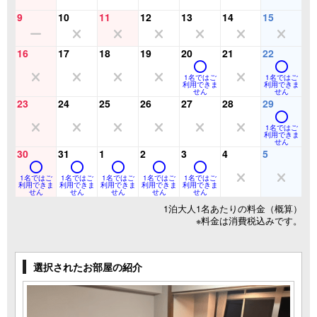
9
10
11
12
13
14
15
16
17
18
19
20
21
22
1名ではご
1名ではご
利用できま
利用できま
せん
せん
23
24
25
26
27
28
29
1名ではご
利用できま
せん
30
31
1
2
3
4
5
1名ではご
1名ではご
1名ではご
1名ではご
1名ではご
利用できま
利用できま
利用できま
利用できま
利用できま
せん
せん
せん
せん
せん
1泊大人1名あたりの料金（概算）
※料金は消費税込みです。
選択されたお部屋の紹介