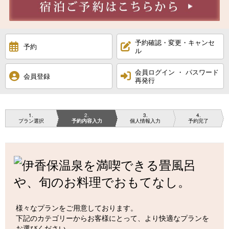
予約確認・変更・キャンセ
予約
ル
会員ログイン ・ パスワード
会員登録
再発行
1
2
3
4
プラン選択
予約内容入力
個人情報入力
予約完了
様々なプランをご用意しております。
下記のカテゴリーからお客様にとって、より快適なプランを
お選びください。