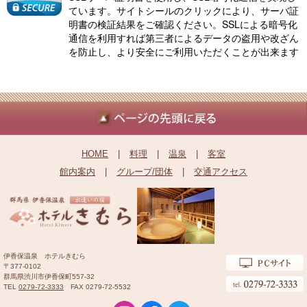
ています。サイトシールのクリックにより、サーバ証
明書の検証結果をご確認ください。SSLによる暗号化
通信を利用すれば第三者によるデータの盗用や改ざん
を防止し、より安全にご利用いただくことが出来ます
HOME
|
料理
|
温泉
|
客室
館内案内
|
グループ/団体
|
交通アクセス
伊香保温泉 ホテルきむら
〒377-0102
群馬県渋川市伊香保町557-32
TEL
0279-72-3333
FAX 0279-72-5532