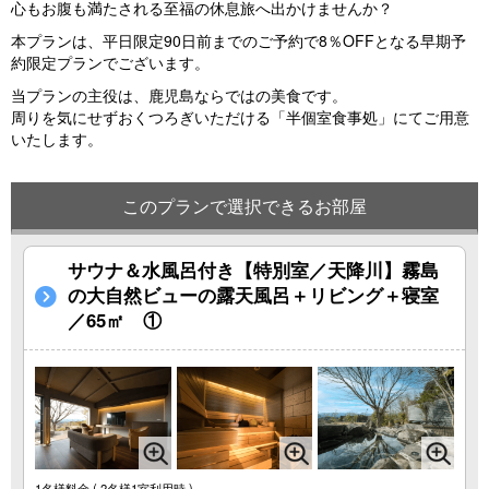
心もお腹も満たされる至福の休息旅へ出かけませんか？
本プランは、平日限定90日前までのご予約で8％OFFとなる早期予
約限定プランでございます。
当プランの主役は、鹿児島ならではの美食です。
周りを気にせずおくつろぎいただける「半個室食事処」にてご用意
いたします。
このプランで選択できるお部屋
サウナ＆水風呂付き【特別室／天降川】霧島
の大自然ビューの露天風呂＋リビング＋寝室
／65㎡ ①
1名様料金
( 2名様1室利用時 )