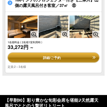
側の露天風呂付き客室／37㎡ ⑧
1名様料金
( 2名様1室利用時 )
33,272円
～
詳細/ご予約
定員:2～3名様
【早割90】彩り豊かな旬彩会席を堪能♪天然露天
風呂でととのう贅沢リトリート