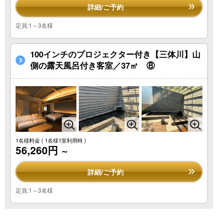
詳細/ご予約
定員:1～3名様
100インチのプロジェクター付き【三体川】山
側の露天風呂付き客室／37㎡ ⑧
1名様料金
( 1名様1室利用時 )
56,260円
～
詳細/ご予約
定員:1～3名様