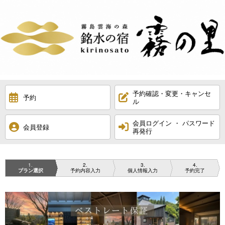
予約確認・変更・キャンセ
予約
ル
会員ログイン ・ パスワード
会員登録
再発行
1
2
3
4
プラン選択
予約内容入力
個人情報入力
予約完了