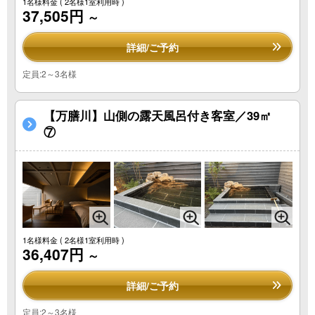
1名様料金
( 2名様1室利用時 )
37,505円
～
詳細/ご予約
定員:2～3名様
【万膳川】山側の露天風呂付き客室／39㎡
⑦
1名様料金
( 2名様1室利用時 )
36,407円
～
詳細/ご予約
定員:2～3名様