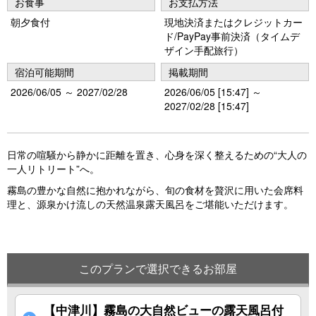
お食事
お支払方法
o
朝夕食付
現地決済またはクレジットカー
ド/PayPay事前決済（タイムデ
u
ザイン手配旅行）
s
宿泊可能期間
掲載期間
2026/06/05 ～ 2027/02/28
2026/06/05 [15:47] ～
2027/02/28 [15:47]
日常の喧騒から静かに距離を置き、心身を深く整えるための“大人の
一人リトリート”へ。
霧島の豊かな自然に抱かれながら、旬の食材を贅沢に用いた会席料
理と、源泉かけ流しの天然温泉露天風呂をご堪能いただけます。
このプランで選択できるお部屋
【中津川】霧島の大自然ビューの露天風呂付