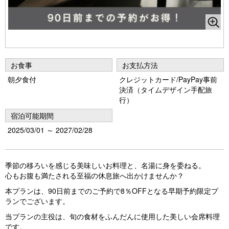
vi
xt
o
u
s
お食事
お支払方法
朝夕食付
クレジットカード/PayPay事前
決済（タイムデザイン手配旅
行）
宿泊可能期間
2025/03/01 ～ 2027/02/28
季節の移ろいを感じる美味しいお料理と、名湯に身を委ねる。
心もお腹も満たされる至福の休息旅へ出かけませんか？
本プランは、90日前までのご予約で8％OFFとなる早期予約限定プ
ランでございます。
当プランの主役は、旬の食材をふんだんに使用した美しい会席料理
です。