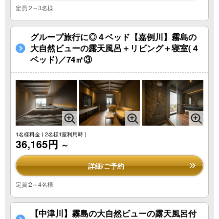
定員:2～3名様
グループ旅行に◎４ベッド【嘉例川】霧島の
大自然ビューの露天風呂＋リビング＋寝室(４
ベッド)／74㎡③
1名様料金
( 2名様1室利用時 )
36,165円
～
詳細/ご予約
定員:2～4名様
【中津川】霧島の大自然ビューの露天風呂付