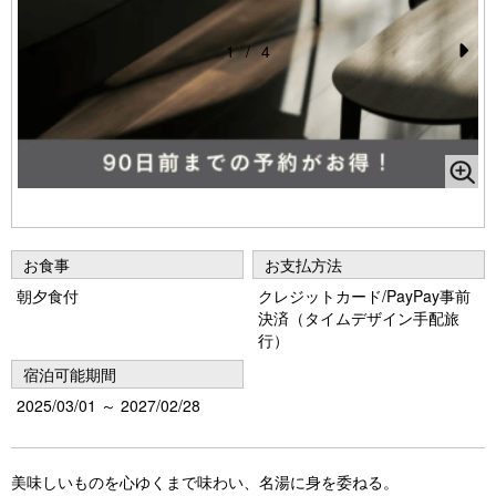
1
/
4
Pr
N
e
e
vi
xt
o
u
s
お食事
お支払方法
朝夕食付
クレジットカード/PayPay事前
決済（タイムデザイン手配旅
行）
宿泊可能期間
2025/03/01 ～ 2027/02/28
美味しいものを心ゆくまで味わい、名湯に身を委ねる。