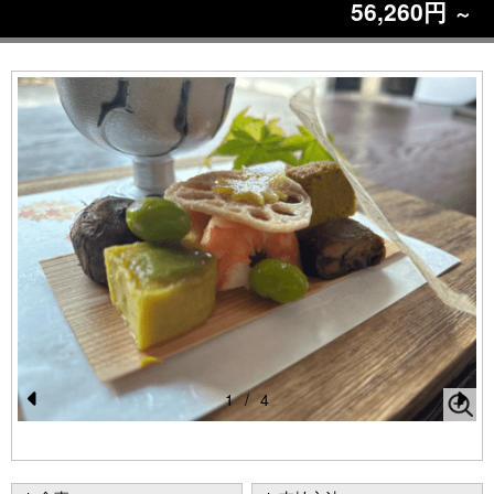
56,260円
～
1
/
4
Pr
N
e
e
vi
xt