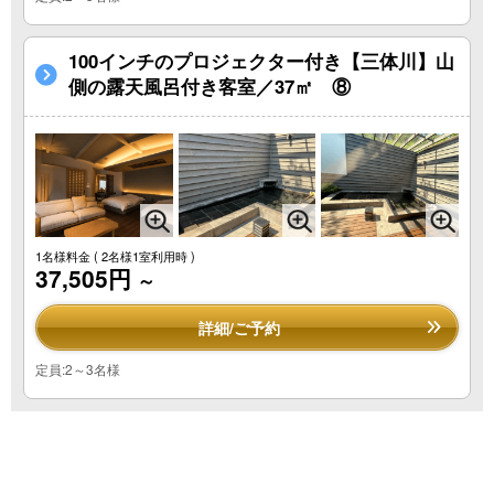
100インチのプロジェクター付き【三体川】山
側の露天風呂付き客室／37㎡ ⑧
1名様料金
( 2名様1室利用時 )
37,505円
～
詳細/ご予約
定員:2～3名様