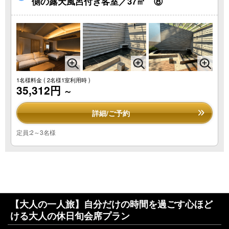
側の露天風呂付き客室／37㎡ ⑧
1名様料金
( 2名様1室利用時 )
35,312円
～
詳細/ご予約
定員:2～3名様
【大人の一人旅】自分だけの時間を過ごす心ほど
ける大人の休日旬会席プラン