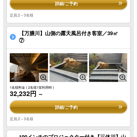
詳細/ご予約
定員:2～3名様
【万膳川】山側の露天風呂付き客室／39㎡
⑦
1名様料金
( 2名様1室利用時 )
32,232円
～
詳細/ご予約
定員:2～3名様
100インチのプロジェクター付き【三体川】山