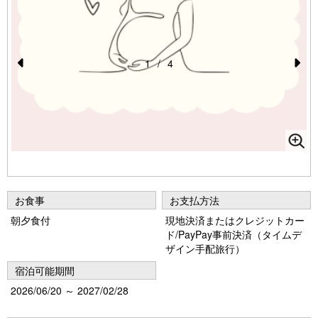
1
/
4
Pr
N
e
e
vi
xt
o
u
s
お食事
お支払方法
朝夕食付
現地決済またはクレジットカー
ド/PayPay事前決済（タイムデ
ザイン手配旅行）
宿泊可能期間
2026/06/20 ～ 2027/02/28