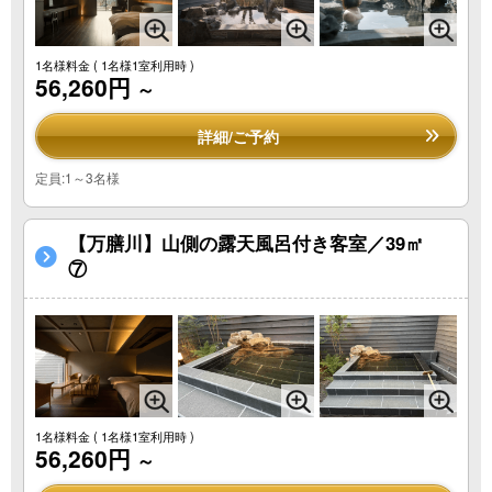
1名様料金
( 1名様1室利用時 )
56,260円
～
詳細/ご予約
定員:1～3名様
【万膳川】山側の露天風呂付き客室／39㎡
⑦
1名様料金
( 1名様1室利用時 )
56,260円
～