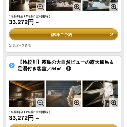
1名様料金
( 2名様1室利用時 )
33,272円
～
詳細/ご予約
定員:2～3名様
【検校川】霧島の大自然ビューの露天風呂＆
足湯付き客室／54㎡ ⑥
1名様料金
( 2名様1室利用時 )
33,272円
～