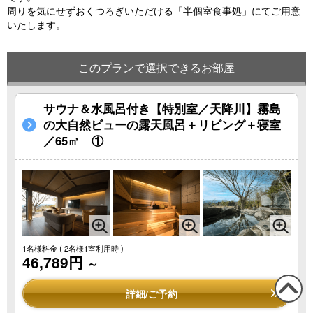
周りを気にせずおくつろぎいただける「半個室食事処」にてご用意
いたします。
このプランで選択できるお部屋
サウナ＆水風呂付き【特別室／天降川】霧島
の大自然ビューの露天風呂＋リビング＋寝室
／65㎡ ①
1名様料金
( 2名様1室利用時 )
46,789円
～
詳細/ご予約
この