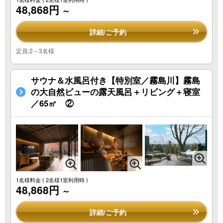
48,868円
～
詳細/ご予約
定員:2～3名様
サウナ＆水風呂付き【特別室／霧島川】霧島
の大自然ビューの露天風呂＋リビング＋寝室
／65㎡ ②
1名様料金
( 2名様1室利用時 )
48,868円
～
詳細/ご予約