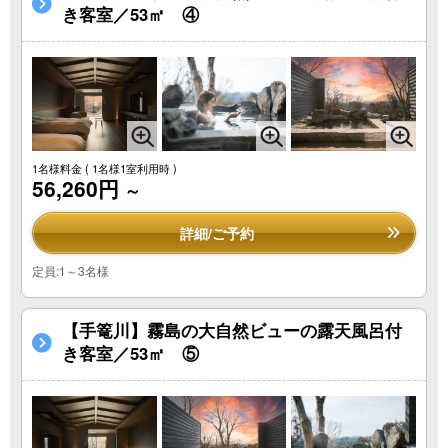
き客室／53㎡ ④
1名様料金
( 1名様1室利用時 )
56,260円
～
詳細/ご予約
定員:1～3名様
【手篭川】霧島の大自然ビューの露天風呂付
き客室／53㎡ ⑤