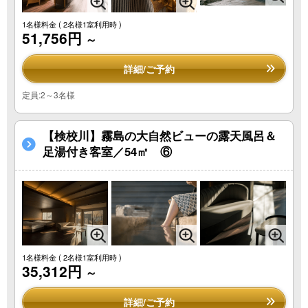
1名様料金
( 2名様1室利用時 )
51,756円
～
詳細/ご予約
定員:2～3名様
【検校川】霧島の大自然ビューの露天風呂＆
足湯付き客室／54㎡ ⑥
1名様料金
( 2名様1室利用時 )
35,312円
～
詳細/ご予約