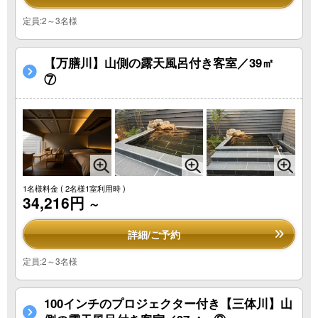
定員:2～3名様
【万膳川】山側の露天風呂付き客室／39㎡
⑦
1名様料金
( 2名様1室利用時 )
34,216円
～
詳細/ご予約
定員:2～3名様
100インチのプロジェクター付き【三体川】山