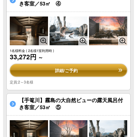
き客室／53㎡ ④
1名様料金
( 2名様1室利用時 )
33,272円
～
詳細/ご予約
定員:2～3名様
【手篭川】霧島の大自然ビューの露天風呂付
き客室／53㎡ ⑤