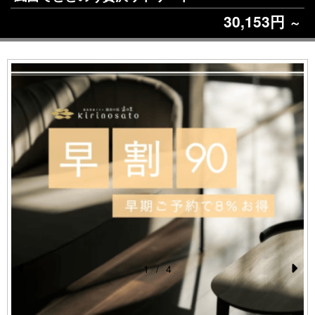
30,153円
～
1
/
4
Pr
N
e
e