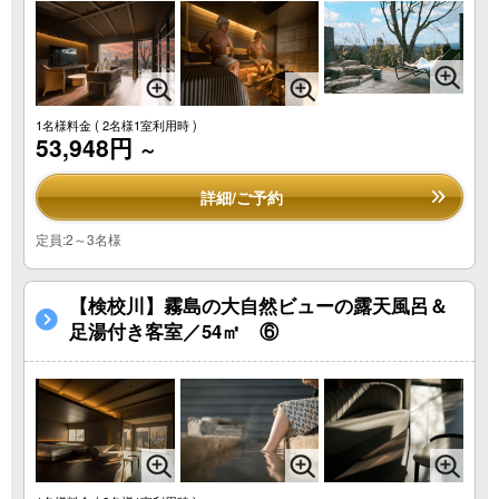
1名様料金
( 2名様1室利用時 )
53,948円
～
詳細/ご予約
定員:2～3名様
【検校川】霧島の大自然ビューの露天風呂＆
足湯付き客室／54㎡ ⑥