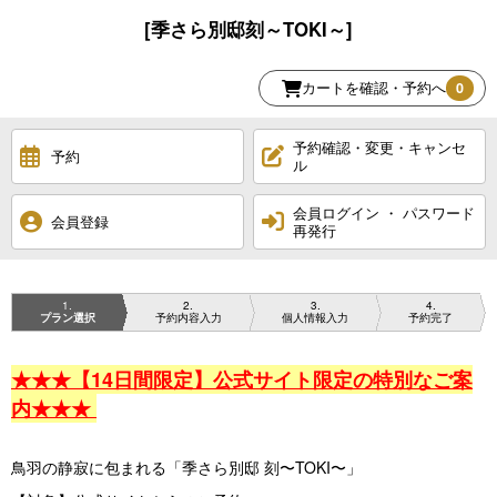
[季さら別邸刻～TOKI～]
カートを確認・予約へ
0
予約確認・変更・キャンセ
予約
ル
会員ログイン ・ パスワード
会員登録
再発行
1
2
3
4
プラン選択
予約内容入力
個人情報入力
予約完了
★★★【14日間限定】公式サイト限定の特別なご案
内★★★
鳥羽の静寂に包まれる「季さら別邸 刻〜TOKI〜」