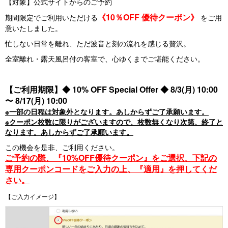
【対象】公式サイトからのご予約
《10％OFF 優待クーポン》
期間限定でご利用いただける
をご用
意いたしました。
忙しない日常を離れ、ただ波音と刻の流れを感じる贅沢。
全室離れ・露天風呂付の客室で、心ゆくまでご堪能ください。 ⁡
【ご利用期限】◆ 10% OFF Special Offer ◆ 8/3(月) 10:00
〜 8/17(月) 10:00
※一部の日程は対象外となります。あしからずご了承願います。
※クーポン枚数に限りがございますので、枚数無くなり次第、終了と
なります。あしからずご了承願います。
この機会を是非、ご利用ください。
ご予約の際、『10%OFF優待クーポン』をご選択、下記の
専用クーポンコードをご入力の上、『適用』を押してくだ
さい。
【ご入力イメージ】