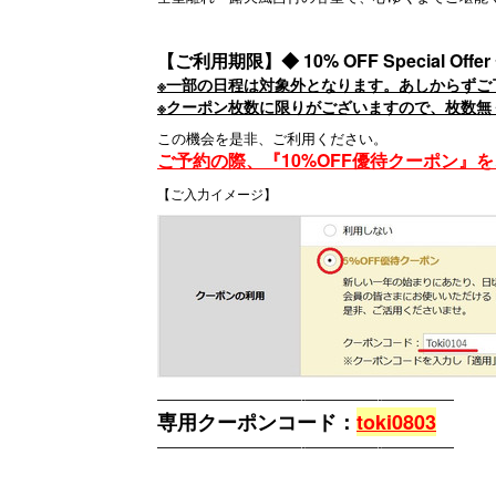
【ご利用期限】◆ 10% OFF Special Offer ◆ 8
※一部の日程は対象外となります。あしからずご
※クーポン枚数に限りがございますので、枚数無
この機会を是非、ご利用ください。
ご予約の際、『10%OFF優待クーポン
【ご入力イメージ】
――――――――――-―――――-―――――
専用クーポンコード：
toki0803
――――――――――-―――――-―――――