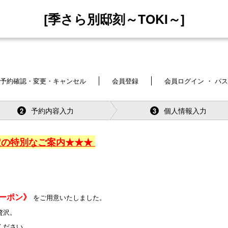
[季さら別邸刻～TOKI～]
予約確認・変更・キャンセル
会員登録
会員ログイン ・ パ
予約内容入力
個人情報入力
2
3
定の特別なご案内★★★
クーポン》
をご用意いたしました。
贅沢。
ださい。 ⁡