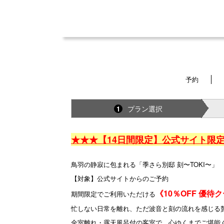
予約
プラン選択
1
★★★【14日間限定】公式サイト限
鳥羽の静寂に包まれる「季さら別邸 刻〜TOKI〜」
【対象】公式サイトからのご予約
《10％OFF 優待
期間限定でご利用いただける
忙しない日常を離れ、ただ波音と刻の流れを感じる
全室離れ・露天風呂付の客室で、心ゆくまでご堪能く