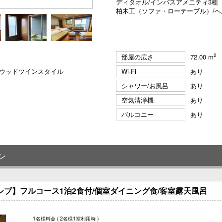
ディタオル/インバスアメニティ3種
柏木工（ソファ・ローテーブル）/ヘ
2
部屋の広さ
72.00 m
 ハリウッドツインスタイル
Wi-Fi
あり
シャワー/お風呂
あり
空気清浄機
あり
バルコニー
あり
ン
シブ】フルコース1泊2食付/個室ダイニング食/客室露天風呂
1名様料金
( 2名様1室利用時 )