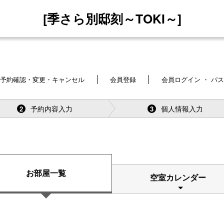
[季さら別邸刻～TOKI～]
予約確認・変更・キャンセル
会員登録
会員ログイン ・ パ
予約内容入力
個人情報入力
2
3
お部屋一覧
空室カレンダー