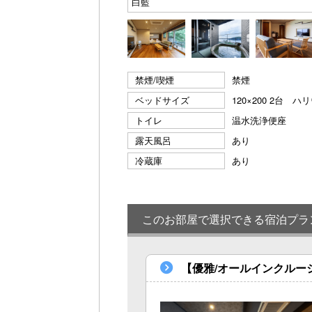
白藍
禁煙/喫煙
禁煙
ベッドサイズ
120×200 2台
トイレ
温水洗浄便座
露天風呂
あり
冷蔵庫
あり
このお部屋で選択できる宿泊プラ
【優雅/オールインクルー