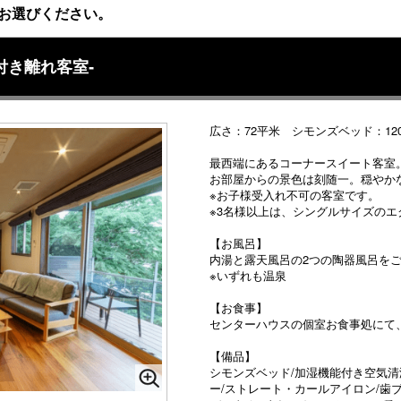
お選びください。
呂付き離れ客室‐
広さ：72平米 シモンズベッド：12
最西端にあるコーナースイート客室
お部屋からの景色は刻随一。穏やか
※お子様受入れ不可の客室です。
※3名様以上は、シングルサイズの
【お風呂】
内湯と露天風呂の2つの陶器風呂を
※いずれも温泉
【お食事】
センターハウスの個室お食事処にて
【備品】
シモンズベッド/加湿機能付き空気清浄機
ー/ストレート・カールアイロン/歯ブ