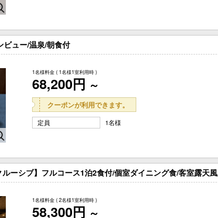
ビュー/温泉/朝食付
1名様料金
( 1名様1室利用時 )
68,200円
～
クーポンが利用できます。
定員
1名様
クルーシブ】フルコース1泊2食付/個室ダイニング食/客室露天風
1名様料金
( 2名様1室利用時 )
58,300円
～