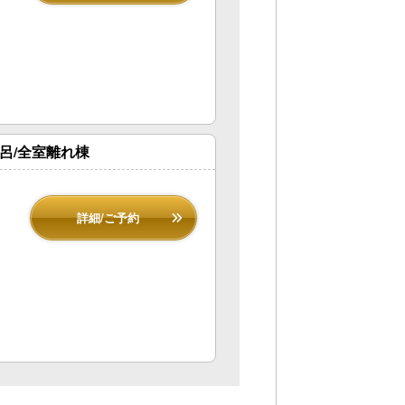
呂/全室離れ棟
詳細/ご予約