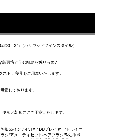
0×200 2台（ハリウッドツインスタイル）
。
な鳥羽湾と佇む離島を独り占め♪
エクストラ寝具をご用意いたします。
ご用意しております。
、夕食／朝食共にご用意いたします。
/55インチ4KTV / BDプレイヤー/ドライヤ
ラシ/アメニティセット/ヘアブラシ/5枚刃/ボ