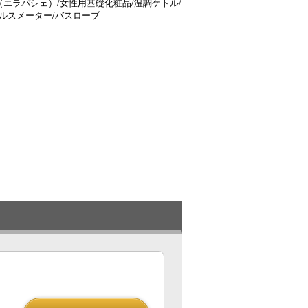
（エラバシェ）/女性用基礎化粧品/温調ケトル/
ルスメーター/バスローブ