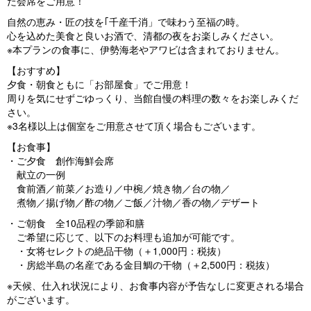
た会席をご用意！
自然の恵み・匠の技を｢千産千消」で味わう至福の時。
心を込めた美食と良いお酒で、清都の夜をお楽しみください。
※本プランの食事に、伊勢海老やアワビは含まれておりません。
【おすすめ】
夕食・朝食ともに「お部屋食」でご用意！
周りを気にせずごゆっくり、当館自慢の料理の数々をお楽しみくだ
さい。
※3名様以上は個室をご用意させて頂く場合もございます。
【お食事】
・ご夕食 創作海鮮会席
献立の一例
食前酒／前菜／お造り／中椀／焼き物／台の物／
煮物／揚げ物／酢の物／ご飯／汁物／香の物／デザート
・ご朝食 全10品程の季節和膳
ご希望に応じて、以下のお料理も追加が可能です。
・女将セレクトの絶品干物（＋1,000円：税抜）
・房総半島の名産である金目鯛の干物（＋2,500円：税抜）
※天候、仕入れ状況により、お食事内容が予告なしに変更される場合
がございます。