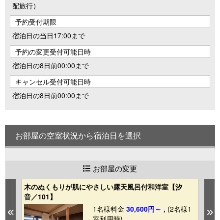
配旅行）
予約受付期限
宿泊日の当日17:00まで
予約の変更受付可能日時
宿泊日の8日前00:00まで
キャンセル受付可能日時
宿泊日の8日前00:00まで
お部屋の空室状況から宿泊日を選択
お部屋の変更
木のぬくもりが肌にやさしい露天風呂付和洋室【汐
半
音／101】
霞
1
1名様料金
30,600円～ ,
(2名様1
Previous
N
室利用時)