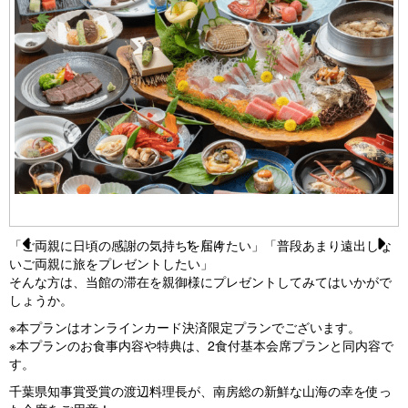
1
/
4
「ご両親に日頃の感謝の気持ちを届けたい」「普段あまり遠出しな
Pr
N
いご両親に旅をプレゼントしたい」
そんな方は、当館の滞在を親御様にプレゼントしてみてはいかがで
e
e
しょうか。
vi
xt
※本プランはオンラインカード決済限定プランでございます。
o
※本プランのお食事内容や特典は、2食付基本会席プランと同内容で
す。
u
千葉県知事賞受賞の渡辺料理長が、南房総の新鮮な山海の幸を使っ
s