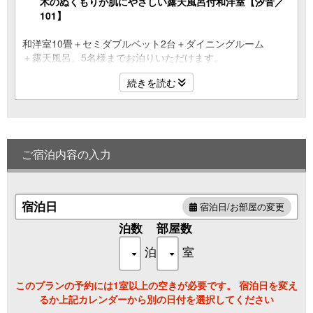
木のぬくもりが肌にやさしい露天風呂付和洋室【汐音／
101】
和洋室10畳＋セミダブルベット2台＋ダイニングルーム
＋露天風呂。5名様までお泊りいただけます。
木の温もりが特徴の「八角形の露天風呂」付き。
続きを読む
室内準バリアフリー対応。
■全室禁煙、無料Wi-Fi
■客室設備：テレビ、冷蔵庫、個別空調、湯沸かしポット、
ドライヤー、金庫
■アメニティ：タオル、バスタオル、歯みがきセット、
ご宿泊内容の入力
カミソリ、くし・ブラシ、シャンプー・コンディショナー、
ボディソープ、浴衣、バスローブ 等
宿泊日
宿泊日/お部屋の変更
泊数
部屋数
泊
室
このプランの予約には1室以上の空きが必要です。 宿泊日を変え
るか上記カレンダーから別の日付を選択してください