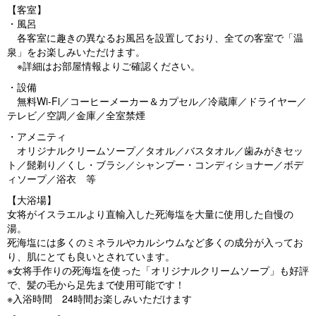
【客室】
・風呂
各客室に趣きの異なるお風呂を設置しており、全ての客室で「温
泉」をお楽しみいただけます。
※詳細はお部屋情報よりご確認ください。
・設備
無料Wi-Fi／コーヒーメーカー＆カプセル／冷蔵庫／ドライヤー／
テレビ／空調／金庫／全室禁煙
・アメニティ
オリジナルクリームソープ／タオル／バスタオル／歯みがきセッ
ト／髭剃り／くし・ブラシ／シャンプー・コンディショナー／ボデ
ィソープ／浴衣 等
【大浴場】
女将がイスラエルより直輸入した死海塩を大量に使用した自慢の
湯。
死海塩には多くのミネラルやカルシウムなど多くの成分が入ってお
り、肌にとても良いとされています。
※女将手作りの死海塩を使った「オリジナルクリームソープ」も好評
で、髪の毛から足先まで使用可能です！
※入浴時間 24時間お楽しみいただけます