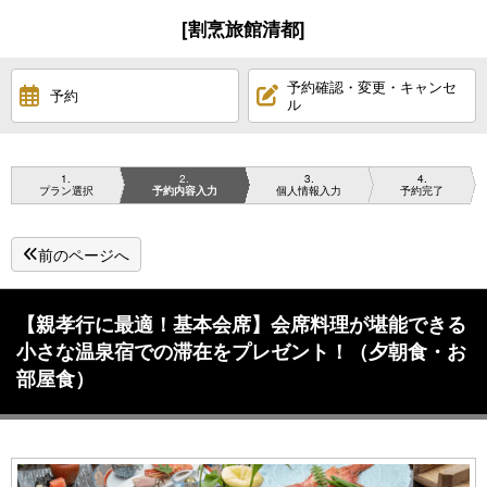
[割烹旅館清都]
予約確認・変更・キャンセ
予約
ル
1
2
3
4
プラン選択
予約内容入力
個人情報入力
予約完了
前のページへ
【親孝行に最適！基本会席】会席料理が堪能できる
小さな温泉宿での滞在をプレゼント！（夕朝食・お
部屋食）