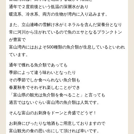
通年で２度前後という低温の深層水があり
暖流系、冷水系、両方の生物が湾内に入り込みます。
また、立山連峰の雪解け水がミネラルを含んだ栄養分となり
常に河川から注がれているので魚のエサとなるプランクトン
が豊富で
富山湾内にはおよそ500種類の魚介類が生息しているといわれ
ています。
通年で獲れる魚介類であっても
季節によって違う味わいとなったり
その季節でしか食べられない魚介類も
春夏秋冬でそれぞれ楽しむことができ
「富山県の観光は魚介類を食べること」と言っても
過言ではないぐらい富山湾の魚介類は人気です。
そんな富山のお刺身をドーンと舟盛でどうぞ！
お刺身にぴったりな地酒もご用意しておりますので
富山観光の食の思い出にして頂ければ幸いです。