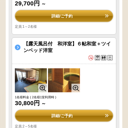
29,700円
～
詳細/ご予約
定員:1～2名様
【露天風呂付 和洋室】６帖和室＋ツイ
ンベッド洋室
1名様料金
( 2名様1室利用時 )
30,800円
～
詳細/ご予約
定員:2～5名様