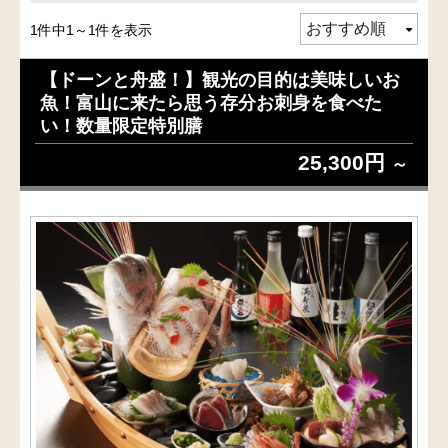
1件中1～1件を表示
【ドーンと舟盛！】観光の目的は美味しいお
魚！富山に来たら思う存分お刺身を食べた
い！数量限定特別膳
25,300円
～
のを
【と
食材