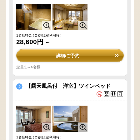
1名様料金
( 2名様1室利用時 )
28,600円
～
詳細/ご予約
定員:1～4名様
【露天風呂付 洋室】ツインベッド
1名様料金
( 2名様1室利用時 )