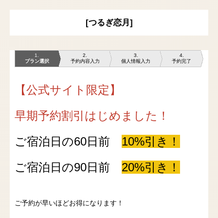
[つるぎ恋月]
1
2
3
4
プラン選択
予約内容入力
個人情報入力
予約完了
【公式サイト限定】
早期予約割引はじめました！
ご宿泊日の60日前
10%引き！
ご宿泊日の90日前
20%引き！
ご予約が早いほどお得になります！