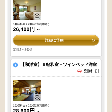
1名様料金
( 2名様1室利用時 )
26,400円
～
詳細/ご予約
定員:1～2名様
【和洋室】６帖和室＋ツインベッド洋室
1名様料金
( 2名様1室利用時 )
28,600円
～