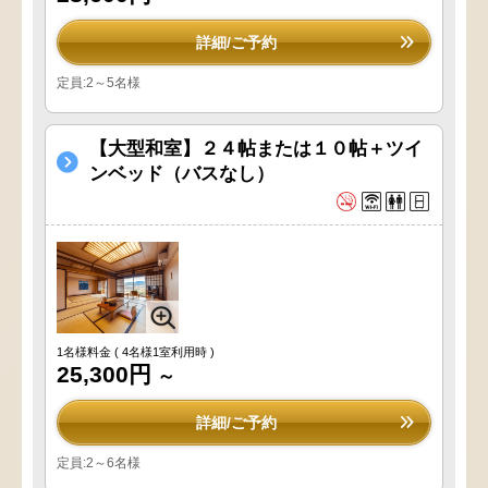
詳細/ご予約
定員:2～5名様
【大型和室】２４帖または１０帖＋ツイ
ンベッド（バスなし）
1名様料金
( 4名様1室利用時 )
25,300円
～
詳細/ご予約
定員:2～6名様