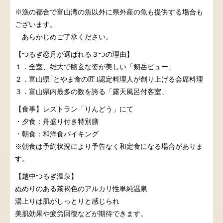
※漁の都合で富山湾の魚以外に県外産の魚も提供する場合も
ございます。
あらかじめご了承ください。
【つるぎ恋月が選ばれる３つの理由】
１．全室、雄大で幽玄な姿が美しい「剱岳ビュー」
２．富山県｢とやま食の匠｣認定料理人が創り上げる会席料理
３．富山県内最多の数を誇る「露天風呂付客室」
【食事】レストラン「りんどう」にて
・夕食：舟盛り付き特別膳
・朝食：和洋食バイキング
※朝食は予約状況により予告なく和定食になる場合がありま
す。
【越中つるぎ温泉】
ぬめりのある茶褐色のアルカリ性単純温泉
湯上りは肌がしっとりと感じられ
美肌効果や疲労回復などが期待できます。