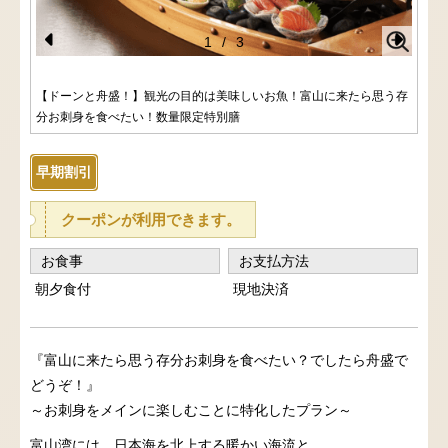
1
/
3
Pr
N
e
e
【ドーンと舟盛！】観光の目的は美味しいお魚！富山に来たら思う存
分お刺身を食べたい！数量限定特別膳
vi
xt
o
早期割引
u
s
クーポンが利用できます。
お食事
お支払方法
朝夕食付
現地決済
『富山に来たら思う存分お刺身を食べたい？でしたら舟盛で
どうぞ！』
～お刺身をメインに楽しむことに特化したプラン～
富山湾には、日本海を北上する暖かい海流と