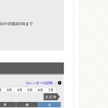
の1日前23:00まで
カレンダーの説明 …
月
3月
4月
5月
6月
7月
次月
木
金
土