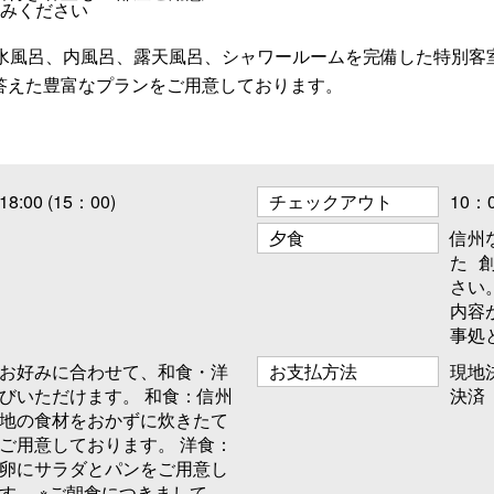
しみください
、水風呂、内風呂、露天風呂、シャワールームを完備した特別客
答えた豊富なプランをご用意しております。
18:00 (15：00)
チェックアウト
10：
夕食
信州
た 
さい
内容
事処
お好みに合わせて、和食・洋
お支払方法
現地
びいただけます。 和食：信州
決済
地の食材をおかずに炊きたて
ご用意しております。 洋食：
卵にサラダとパンをご用意し
す。 ※ご朝食につきまして