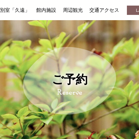
別室「久遠」
館内施設
周辺観光
交通アクセス
L
ご予約