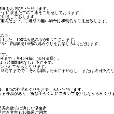
洋食をお選びいただけます。
かずに炊きたてのご飯をご用意しております。
ご用意しております。
ご連絡ださい。ご連絡の無い場合は和朝食をご用意致します。
然温泉
用した、100%天然温泉が9つございます。
や、内湯9湯14槽の湯めぐりをお楽しみいただけます。
です。
5分まで（各45分毎、15分清掃）。
では（時間制限なし）予約不要。
インされてからとなります。
は18時半までで、それ以降は完全に予約なし、または終日予約
は、9つの外湯めぐりをお楽しみいただけます。
なる外湯があり、祈願手ぬぐいにスタンプを押しながらめぐり
渋温泉散策に適した温泉宿
付き客室も10部屋ご用意