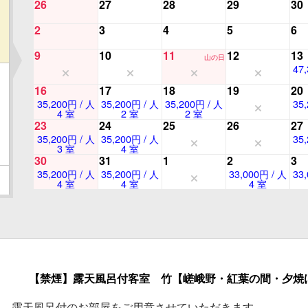
26
27
28
29
30
2
3
4
5
6
9
10
11
12
13
山の日
47
16
17
18
19
20
35,200円 / 人
35,200円 / 人
35,200円 / 人
35
4 室
2 室
2 室
23
24
25
26
27
35,200円 / 人
35,200円 / 人
35
3 室
4 室
30
31
1
2
3
35,200円 / 人
35,200円 / 人
33,000円 / 人
33
4 室
4 室
4 室
【禁煙】露天風呂付客室 竹【嵯峨野・紅葉の間・夕焼
露天風呂付のお部屋をご用意させていただきます。