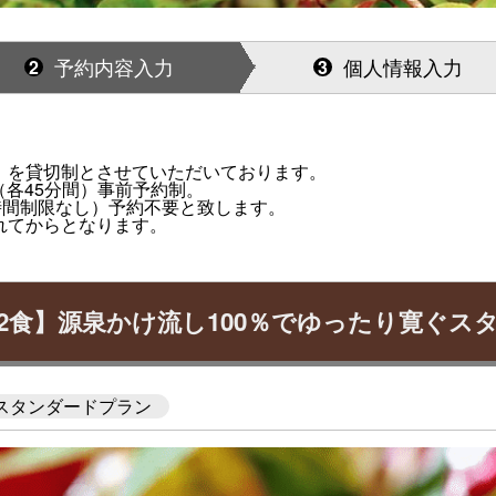
予約内容入力
個人情報入力
2
3
）を貸切制とさせていただいております。
は（各45分間）事前予約制。
時間制限なし）予約不要と致します。
れてからとなります。
2食】源泉かけ流し100％でゆったり寛ぐス
スタンダードプラン