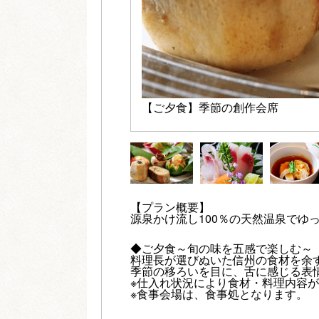
【ご夕食】季節の創作会席
【プラン概要】
源泉かけ流し100％の天然温泉でゆ
◆ご夕食～旬の味を五感で楽しむ～
料理長が選びぬいた信州の食材を余
季節の移ろいを目に、舌に感じる表
※仕入れ状況により食材・料理内容
※食事会場は、食事処となります。