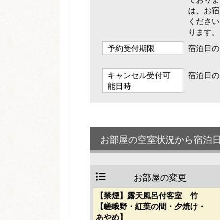
は、お宿
ください
ります。
予約受付期限
宿泊日の1
キャンセル受付可
宿泊日の1
能日時
お部屋の空室状況から宿泊
お部屋の変更
【禁煙】露天風呂付客室 竹
【嵯峨野・紅葉の間・夕焼け・
あやめ】