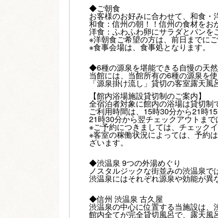
◆ご朝食
お客様のお好みに合わせて、和食・
和食：信州の朝！！信州の食材をお
洋食：ふわふわ卵にサラダとパンを
※洋朝食ご希望の方は、前日までに
※食事会場は、食事処となります。
◆6種の源泉を堪能できる自慢の天
当館には、当館所有の6種の源泉を使
「源泉掛け流し」貸切の客室露天風呂
【館内浴場施設貸切制のご案内】
全宿泊者対象に館内の浴場は貸切制
ご利用時間は、15時30分から21時1
21時30分から翌チェックアウトま
※ご予約につきましては、チェック
※客室の稼働状況によっては、予約
ざいます。
◆渋温泉 9つの外湯めぐり
ノスタルジックな街並みの渋温泉で
渋温泉にはそれぞれ源泉や効能が異
◆信州 渋温泉 古久屋
渋温泉の中心に位置する当施設は、
館内全てが完全貸切風呂で、露天風呂