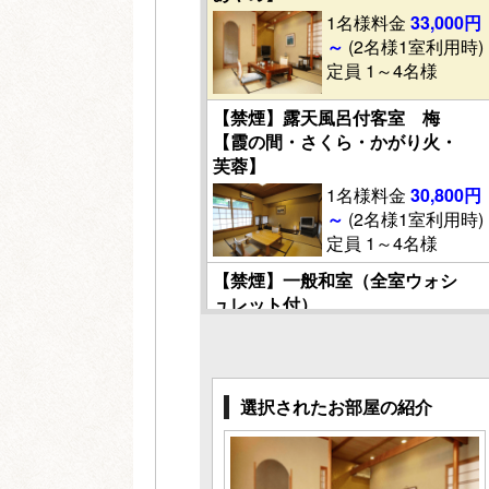
1名様料金
33,000円
～
(2名様1室利用時)
定員 1～4名様
【禁煙】露天風呂付客室 梅
【霞の間・さくら・かがり火・
芙蓉】
1名様料金
30,800円
～
(2名様1室利用時)
定員 1～4名様
【禁煙】一般和室（全室ウォシ
ュレット付）
1名様料金
20,900円
～
(2名様1室利用時)
定員 1～4名様
選択されたお部屋の紹介