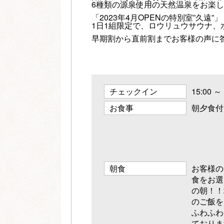
6種類の源泉使用の天然温泉をお楽
「2023年4月OPENの特別室”久遠”」
1日1組限定で、ロウリュウサウナ
早期割から直前割までお客様の声に
チェックイン
15:00 ～ 
お食事
朝夕食付
朝食
お客様の
食をお選
の朝！！
のご飯を
ふわふわ
ておりま