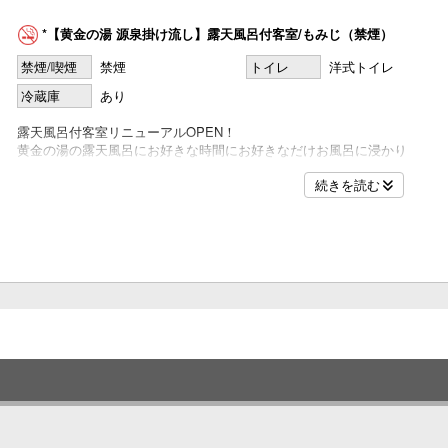
*【黄金の湯 源泉掛け流し】露天風呂付客室/もみじ（禁煙）
禁煙/喫煙
禁煙
トイレ
洋式トイレ
冷蔵庫
あり
露天風呂付客室リニューアルOPEN！
黄金の湯の露天風呂にお好きな時間にお好きなだけお風呂に浸かり
心身ともに癒されるひとときをお過ごしください。
続きを読む
※客室からの景観がございません。
【客室設備・備品】
□広さ：10畳
□禁煙
□バストイレ別
□洗浄機付トイレ
□Wi-Fi完備
□テレビ
□冷蔵庫
□消臭スプレー
□個別空調
□アメニティ：歯ブラシ・カミソリ・ヘアーブラシ・綿棒・ボディスポン
ィーソープ・ドライヤー