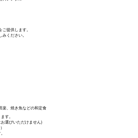
席をご提供します。
しみください。
田楽、焼き魚などの和定食
ります。
お選びいただけません)
時）
す。