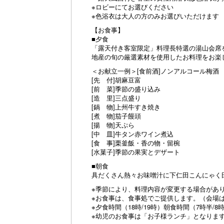
※ロビーにてお選びください
※色浴衣は大人の方のみお選びいただけます
【お食事】
■夕食
「露天付き客室限定」料理長特選の湯山会
地産の旬の厳選素材を使用したお料理をお楽
＜お献立一例＞[食前酒]ノンアルコール梅酒
[先 付]胡麻豆富
[前 菜]季節の盛り込み
[造 里]三点盛り
[鍋 物]上州牛すき焼き
[煮 物]茄子饅頭
[揚 物]天ぷら
[中 皿]牛タン赤ワイン煮込
[食 事]栗釜飯・香の物・留椀
[水菓子]季節の果実とデザート
■朝食
具だくさん熱々お味噌汁に下仁田こんにゃく
※季節により、料理内容が変更する場合があ
※お食事は、食事処でご提供します。（会場は
※夕食時間（18時/19時）朝食時間（7時半/8
※幼児のお食事は「お子様ランチ」となりま