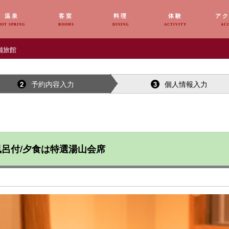
温泉
客室
料理
体験
ア
HOT SPRING
ROOMS
DINING
ACTIVITY
AC
舗旅館
予約内容入力
個人情報入力
2
3
呂付/夕食は特選湯山会席