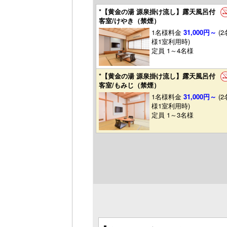
*【黄金の湯 源泉掛け流し】露天風呂付
客室/けやき（禁煙）
1名様料金
31,000円～
(2
様1室利用時)
定員 1～4名様
*【黄金の湯 源泉掛け流し】露天風呂付
客室/もみじ（禁煙）
1名様料金
31,000円～
(2
様1室利用時)
定員 1～3名様