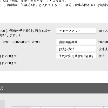
）」又は「幼児（食事・布団不要）」となります。
に、備考欄に「0歳児○名」と入れて下さい。0歳児（食事布団不要）は無料
～ 18:00 (ご到着が予定時刻を過ぎる場合
チェックアウト
10：0
願いします。)
 [00:00] ～2027/03/31 [23:30]
宿泊可能期間
2022/0
お支払方法
現地決
12:00まで
予約の変更受付可能日時
宿泊日
12:00まで
択