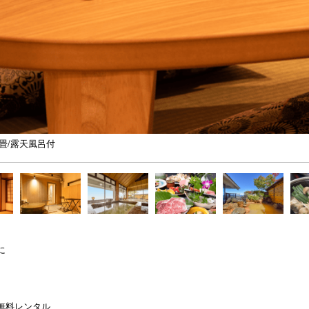
0畳/露天風呂付
に
無料レンタル