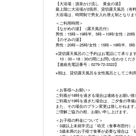
【大浴場：源泉かけ流し 黄金の湯】
最上階に大浴場が2箇所、貸切露天風呂（有
大浴場は、時間制で男女入れ替え制となりま
＜ご利用時間＞
【ながめの湯】（露天風呂付）
男性：15時～19時半、5時～10時/女性：20時
【のぞみの湯】
男性：20時～25時/女性：15時～19時半、5時
※貸切露天風呂のご予約はお電話にて承りま
10：30～18：30の間にお問い合わせくだ
【連絡先電話番号：0279-72-3322】
※朝は、貸切露天風呂を女性風呂としてご利
＜お客様へお願い＞
ご到着が18時を過ぎる場合は連絡をお願い致
ご到着が19時を過ぎた場合は、ご夕食の準備
また、その場合のプラン変更は致しかねます
ご理解ご協力の程、お願い申し上げます。
＜お子様の料金について＞
・3歳以上未就学児は「幼児（食事布団付）
・3歳未満のお子様で食事が必要な場合は 「