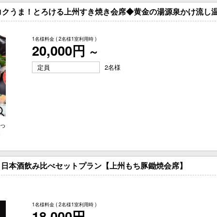
コクうま！とろける上州すき焼き会席◆黄金の湯源泉かけ流し
1名様料金
( 2名様1室利用時 )
20,000円
～
定員
2名様
っ
さ
！日本酒飲み比べセットプラン【上州もち豚鋤焼会席】
1名様料金
( 2名様1室利用時 )
18,000円