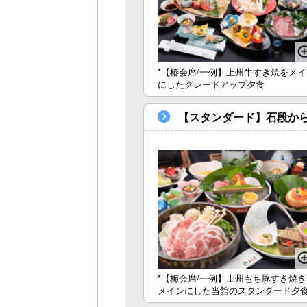
*【椿会席/一例】上州牛すき焼をメイ
にしたグレードアップ夕食
【スタンダード】石段か
*【梅会席/一例】上州もち豚すき焼き
メインにした当館のスタンダード夕