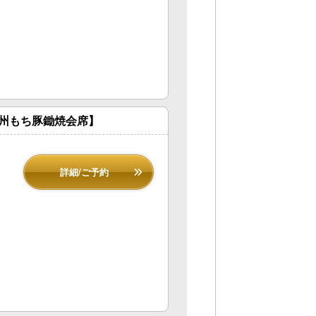
州もち豚鋤焼会席】
詳細/ご予約