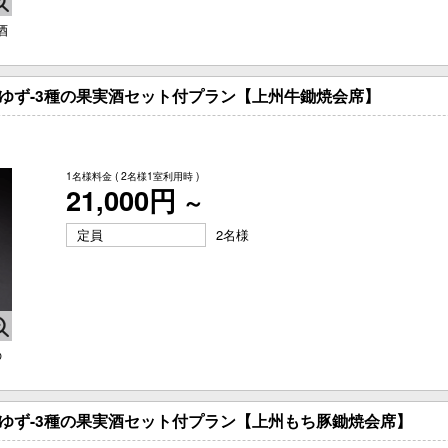
酒
・ゆず-3種の果実酒セット付プラン【上州牛鋤焼会席】
1名様料金
( 2名様1室利用時 )
21,000円
～
定員
2名様
の
・ゆず-3種の果実酒セット付プラン【上州もち豚鋤焼会席】