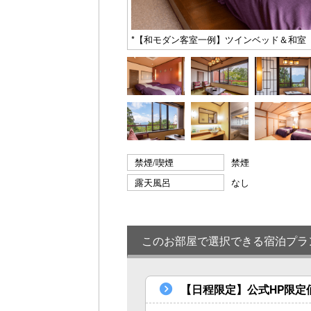
*【和モダン客室一例】ツインベッド＆和室
禁煙/喫煙
禁煙
露天風呂
なし
このお部屋で選択できる宿泊プラ
【日程限定】公式HP限定