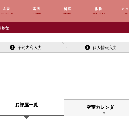
温泉
客室
料理
体験
ア
HOT SPRING
ROOMS
DINING
ACTIVITY
AC
舗旅館
予約内容入力
個人情報入力
2
3
お部屋一覧
空室カレンダー