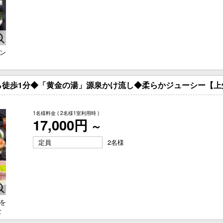
ン
ら徒歩1分◆「黄金の湯」源泉かけ流し◆柔らかジューシー【上
1名様料金
( 2名様1室利用時 )
17,000円
～
定員
2名様
を
食