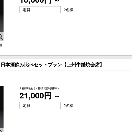
～
定員
2名様
酒
！日本酒飲み比べセットプラン【上州牛鋤焼会席】
1名様料金
( 2名様1室利用時 )
21,000円
～
定員
2名様