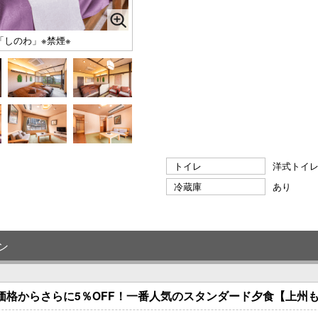
「しのわ」※禁煙※
トイレ
洋式トイ
冷蔵庫
あり
ン
価格からさらに5％OFF！一番人気のスタンダード夕食【上州