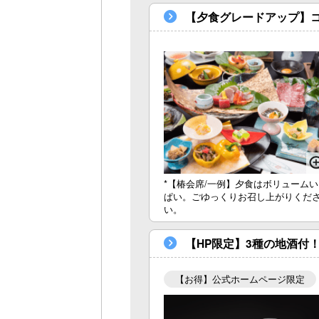
【夕食グレードアップ】
*【椿会席/一例】夕食はボリュームい
ぱい。ごゆっくりお召し上がりくだ
い。
【HP限定】3種の地酒付
【お得】公式ホームページ限定