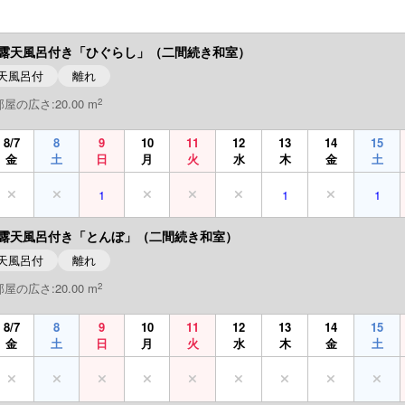
露天風呂付き「ひぐらし」（二間続き和室）
天風呂付
離れ
2
部屋の広さ:20.00 m
8/7
8
9
10
11
12
13
14
15
金
土
日
月
火
水
木
金
土
1
1
1
露天風呂付き「とんぼ」（二間続き和室）
天風呂付
離れ
2
部屋の広さ:20.00 m
8/7
8
9
10
11
12
13
14
15
金
土
日
月
火
水
木
金
土