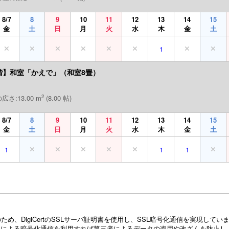
8/7
8
9
10
11
12
13
14
15
金
土
日
月
火
水
木
金
土
1
階】和室「かえで」（和室8畳）
2
広さ:13.00 m
(8.00 帖)
8/7
8
9
10
11
12
13
14
15
金
土
日
月
火
水
木
金
土
1
1
1
め、DigiCertのSSLサーバ証明書を使用し、SSL暗号化通信を実現し
Lによる暗号化通信を利用すれば第三者によるデータの盗用や改ざんを防止し