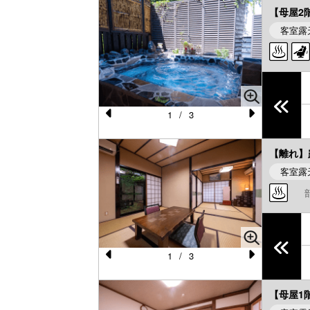
e
e
【母屋2
vi
xt
客室露
o
u
s
1
/
3
Pr
N
e
e
【離れ】
vi
xt
客室露
o
u
s
1
/
3
Pr
N
e
e
【母屋1