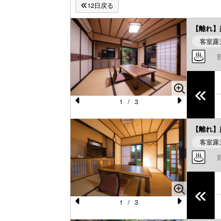
12日戻る
【離れ】
客室露
1
/
3
Pr
N
e
e
【離れ】
vi
xt
客室露
o
u
s
1
/
3
Pr
N