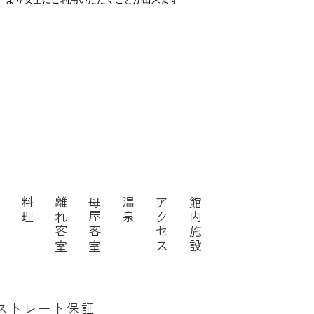
P
料理
離れ客室
母屋客室
温泉
アクセス
館内施設