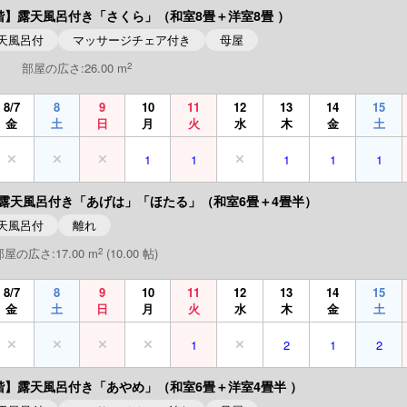
階】露天風呂付き「さくら」（和室8畳＋洋室8畳 ）
天風呂付
マッサージチェア付き
母屋
2
部屋の広さ:26.00 m
8/7
8
9
10
11
12
13
14
15
金
土
日
月
火
水
木
金
土
1
1
1
1
1
露天風呂付き「あげは」「ほたる」（和室6畳＋4畳半）
天風呂付
離れ
2
部屋の広さ:17.00 m
(10.00 帖)
8/7
8
9
10
11
12
13
14
15
金
土
日
月
火
水
木
金
土
1
2
1
2
階】露天風呂付き「あやめ」（和室6畳＋洋室4畳半 ）