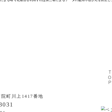
TO
布院町川上
1417番地
3031