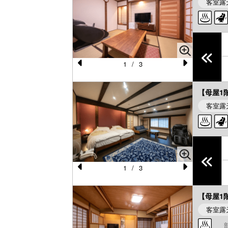
vi
xt
客室露
o
u
s
1
/
3
Pr
N
e
e
【母屋1
vi
xt
客室露
o
u
s
1
/
3
Pr
N
e
e
【母屋1
vi
xt
客室露
o