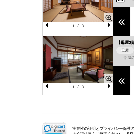
u
s
1
/
3
Pr
N
e
e
【母屋2
vi
xt
母屋
部屋の
o
u
s
1
/
3
Pr
N
e
e
vi
xt
o
u
実在性の証明とプライバシー保護のた
の検証結果をご確認ください。SS