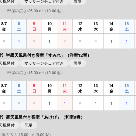
天風呂付
マッサージチェア付き
母屋
2
部屋の広さ:26.00 m
(10.00 帖)
8/7
8
9
10
11
12
13
14
15
金
土
日
月
火
水
木
金
土
1
1
1
1
階】半露天風呂付き客室「すみれ」（洋室12畳）
天風呂付
マッサージチェア付き
母屋
2
部屋の広さ:15.00 m
(12.00 帖)
8/7
8
9
10
11
12
13
14
15
金
土
日
月
火
水
木
金
土
1
1
1
1
1
階】露天風呂付き客室「あけび」（和室9畳）
天風呂付
母屋
2
部屋の広さ:15.00 m
(9.00 帖)