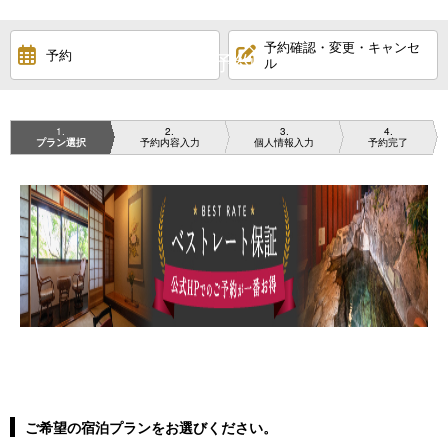
RESERVATION
予約確認・変更・キャンセ
予約
ご予約
ル
1
2
3
4
プラン選択
予約内容入力
個人情報入力
予約完了
ご希望の宿泊プランをお選びください。