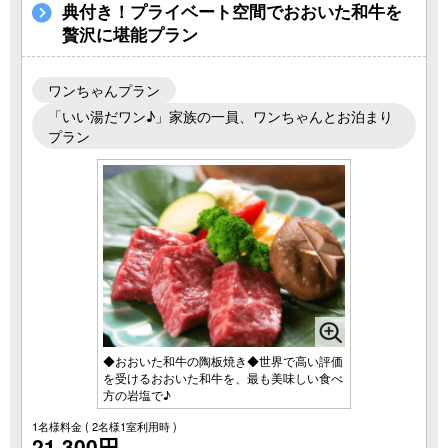
典付き！プライベート空間でおおいた和牛を
贅沢に堪能プラン
ワンちゃんプラン
「いい湯だワン♪」家族の一員、ワンちゃんとお泊まり
プラン
◆おおいた和牛の陶板焼き◆世界で高い評価
を受けるおおいた和牛を、最も美味しい食べ
方の岩塩で♪
1名様料金
( 2名様1室利用時 )
21,300円