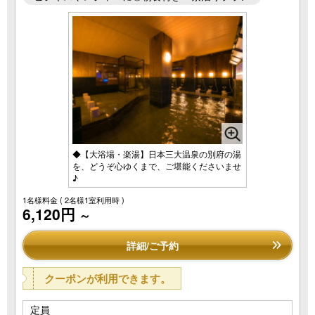
◆【大浴場・楽湯】日本三大温泉の別府の湯
を、どうぞ心ゆくまで、ご堪能くださいませ
♪
1名様料金
( 2名様1室利用時 )
6,120円
～
詳細/ご予約
クーポンが利用できます。
定員