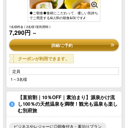
◆ご朝食◆食材にこだわって、優しい気持ち
でご用意する&Lt;和の朝食&Gt;です♪
1名様料金
( 2名様1室利用時 )
7,290円
～
詳細/ご予約
クーポンが利用できます。
定員
1～3名様
【直前割｜10％OFF｜素泊まり】源泉かけ流
し100％の天然温泉を満喫！観光も温泉も楽し
む別府旅
ビジネスやレジャーに◎朝食付き・素泊りプラン