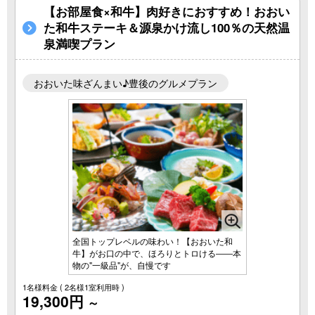
【お部屋食×和牛】肉好きにおすすめ！おおい
た和牛ステーキ＆源泉かけ流し100％の天然温
泉満喫プラン
おおいた味ざんまい♪豊後のグルメプラン
全国トップレベルの味わい！【おおいた和
牛】がお口の中で、ほろりとトロける――本
物の"一級品"が、自慢です
1名様料金
( 2名様1室利用時 )
19,300円
～