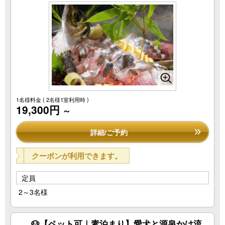
1名様料金
( 2名様1室利用時 )
19,300円
～
詳細/ご予約
クーポンが利用できます。
定員
2～3名様
🐶【ペット可｜素泊まり】愛犬と源泉かけ流