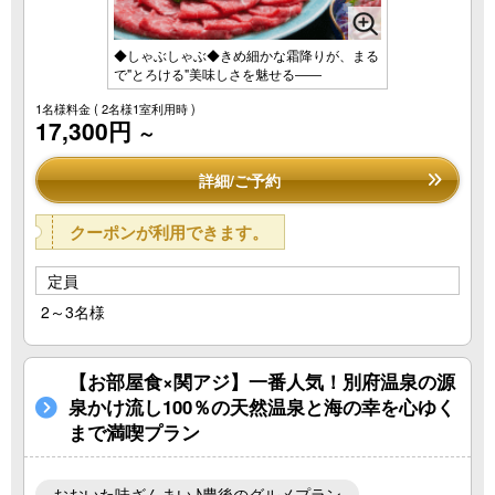
◆しゃぶしゃぶ◆きめ細かな霜降りが、まる
で"とろける"美味しさを魅せる――
1名様料金
( 2名様1室利用時 )
17,300円
～
詳細/ご予約
クーポンが利用できます。
定員
2～3名様
【お部屋食×関アジ】一番人気！別府温泉の源
泉かけ流し100％の天然温泉と海の幸を心ゆく
まで満喫プラン
おおいた味ざんまい♪豊後のグルメプラン