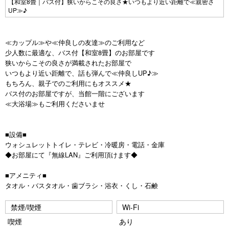
Pr
N
【和室8畳｜バス付】狭いからこその良さ★いつもより近い距離で≪親密さ
UP≫♪
e
e
vi
xt
≪カップル≫や≪仲良しの友達≫のご利用など
o
少人数に最適な、バス付【和室8畳】のお部屋です
u
狭いからこその良さが満載されたお部屋で
いつもより近い距離で、話も弾んで≪仲良しUP♪≫
s
もちろん、親子でのご利用にもオススメ★
バス付のお部屋ですが、当館一階にございます
≪大浴場≫もご利用くださいませ
■設備■
ウォシュレットトイレ・テレビ・冷暖房・電話・金庫
◆お部屋にて『無線LAN』ご利用頂けます◆
■アメニティ■
タオル・バスタオル・歯ブラシ・浴衣・くし・石鹸
禁煙/喫煙
Wi-Fi
喫煙
あり