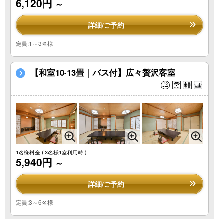
6,120円
～
詳細/ご予約
定員:1～3名様
【和室10-13畳｜バス付】広々贅沢客室
1名様料金
( 3名様1室利用時 )
5,940円
～
詳細/ご予約
定員:3～6名様