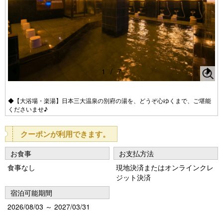
1
/
7
Pr
N
e
e
◆【大浴場・楽湯】日本三大温泉の別府の湯を、どうぞ心ゆくまで、ご堪能
くださいませ♪
vi
xt
o
クーポンが利用できます。
u
お食事
お支払方法
s
食事なし
現地決済またはオンラインクレ
ジット決済
宿泊可能期間
2026/08/03 ～ 2027/03/31