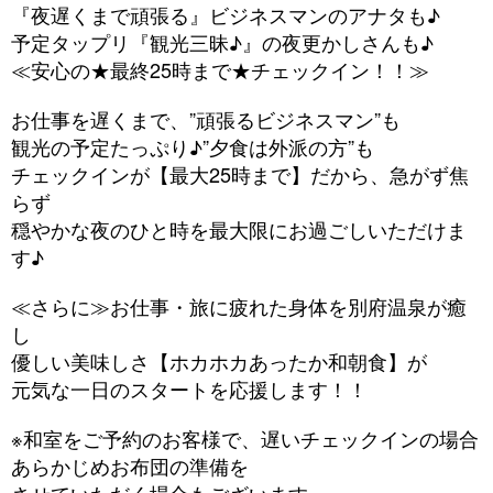
『夜遅くまで頑張る』ビジネスマンのアナタも♪
予定タップリ『観光三昧♪』の夜更かしさんも♪
≪安心の★最終25時まで★チェックイン！！≫
お仕事を遅くまで、”頑張るビジネスマン”も
観光の予定たっぷり♪”夕食は外派の方”も
チェックインが【最大25時まで】だから、急がず焦
らず
穏やかな夜のひと時を最大限にお過ごしいただけま
す♪
≪さらに≫お仕事・旅に疲れた身体を別府温泉が癒
し
優しい美味しさ【ホカホカあったか和朝食】が
元気な一日のスタートを応援します！！
※和室をご予約のお客様で、遅いチェックインの場合
あらかじめお布団の準備を