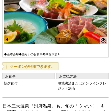
1
/
7
Pr
N
e
e
◆基本会席◆語らいのお食事時間を大切♪
vi
xt
クーポンが利用できます。
o
u
お食事
お支払方法
s
朝夕食付
現地決済またはオンラインクレ
ジット決済
日本三大温泉『別府温泉』も、旬の「ウマい！」も