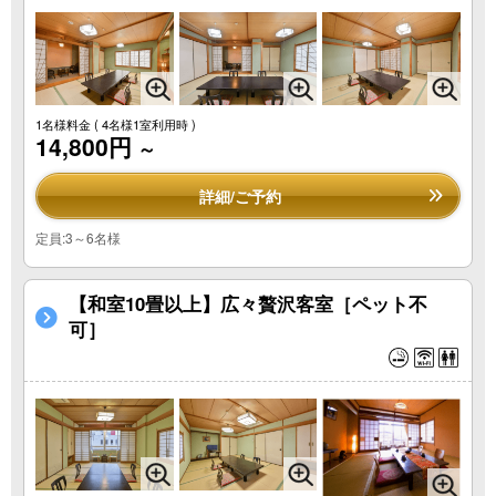
1名様料金
( 4名様1室利用時 )
14,800円
～
詳細/ご予約
定員:3～6名様
【和室10畳以上】広々贅沢客室［ペット不
可］