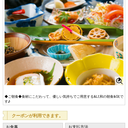
1
/
7
Pr
N
e
e
◆ご朝食◆食材にこだわって、優しい気持ちでご用意する&Lt;和の朝食&Gt;で
す♪
vi
xt
o
クーポンが利用できます。
u
お食事
お支払方法