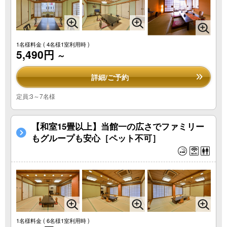
1名様料金
( 4名様1室利用時 )
5,490円
～
詳細/ご予約
定員:3～7名様
【和室15畳以上】当館一の広さでファミリー
もグループも安心［ペット不可］
1名様料金
( 6名様1室利用時 )