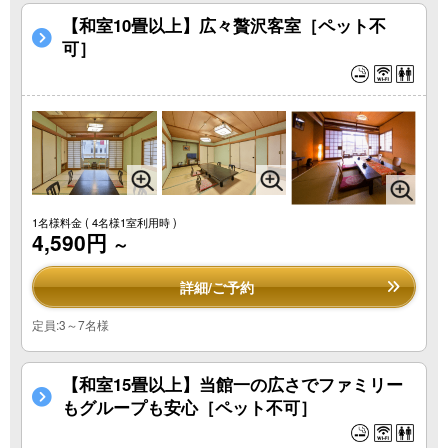
【和室10畳以上】広々贅沢客室［ペット不
可］
1名様料金
( 4名様1室利用時 )
4,590円
～
詳細/ご予約
定員:3～7名様
【和室15畳以上】当館一の広さでファミリー
もグループも安心［ペット不可］