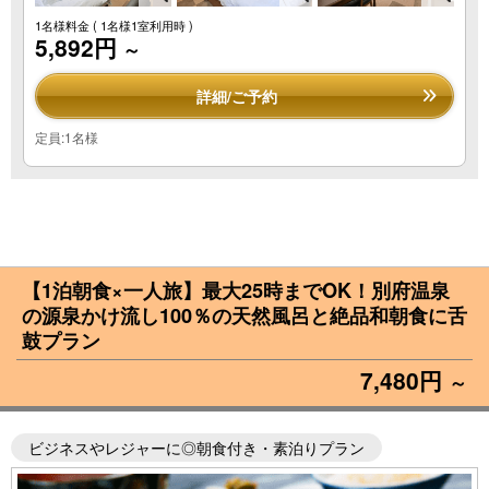
1名様料金
( 1名様1室利用時 )
5,892円
～
詳細/ご予約
定員:1名様
【1泊朝食×一人旅】最大25時までOK！別府温泉
の源泉かけ流し100％の天然風呂と絶品和朝食に舌
鼓プラン
7,480円
～
ビジネスやレジャーに◎朝食付き・素泊りプラン