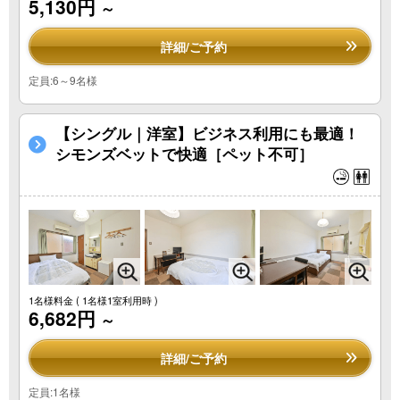
5,130円
～
詳細/ご予約
定員:6～9名様
【シングル｜洋室】ビジネス利用にも最適！
シモンズベットで快適［ペット不可］
1名様料金
( 1名様1室利用時 )
6,682円
～
詳細/ご予約
定員:1名様