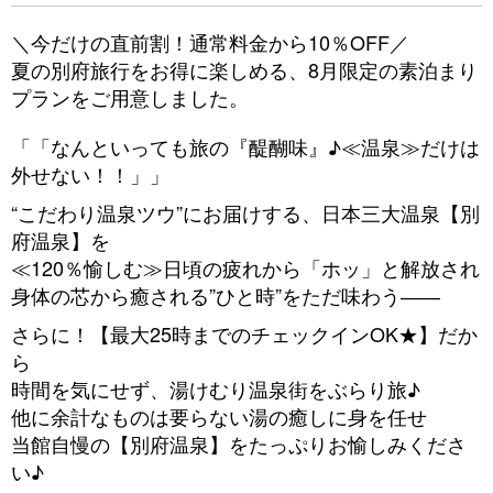
＼今だけの直前割！通常料金から10％OFF／
夏の別府旅行をお得に楽しめる、8月限定の素泊まり
プランをご用意しました。
「「なんといっても旅の『醍醐味』♪≪温泉≫だけは
外せない！！」」
“こだわり温泉ツウ”にお届けする、日本三大温泉【別
府温泉】を
≪120％愉しむ≫日頃の疲れから「ホッ」と解放され
身体の芯から癒される”ひと時”をただ味わう――
さらに！【最大25時までのチェックインOK★】だか
ら
時間を気にせず、湯けむり温泉街をぶらり旅♪
他に余計なものは要らない湯の癒しに身を任せ
当館自慢の【別府温泉】をたっぷりお愉しみくださ
い♪