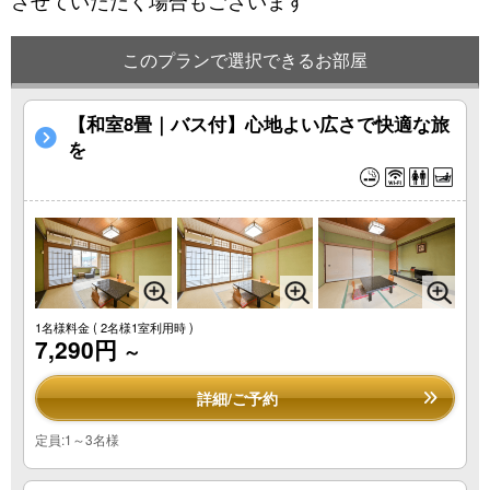
させていただく場合もございます
このプランで選択できるお部屋
【和室8畳｜バス付】心地よい広さで快適な旅
を
1名様料金
( 2名様1室利用時 )
7,290円
～
詳細/ご予約
定員:1～3名様