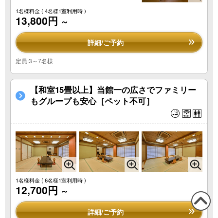
1名様料金
( 4名様1室利用時 )
13,800円
～
詳細/ご予約
定員:3～7名様
【和室15畳以上】当館一の広さでファミリー
もグループも安心［ペット不可］
1名様料金
( 6名様1室利用時 )
12,700円
～
詳細/ご予約
この