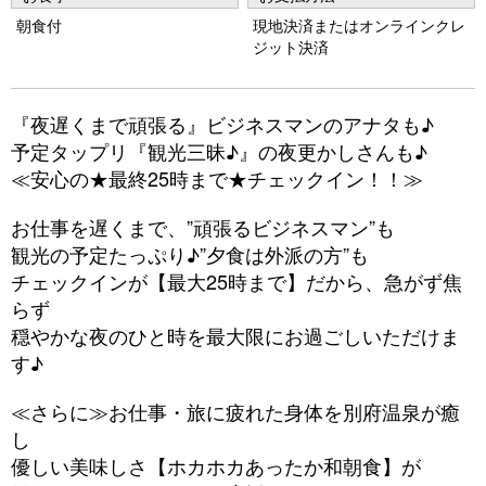
s
朝食付
現地決済またはオンラインクレ
ジット決済
『夜遅くまで頑張る』ビジネスマンのアナタも♪
予定タップリ『観光三昧♪』の夜更かしさんも♪
≪安心の★最終25時まで★チェックイン！！≫
お仕事を遅くまで、”頑張るビジネスマン”も
観光の予定たっぷり♪”夕食は外派の方”も
チェックインが【最大25時まで】だから、急がず焦
らず
穏やかな夜のひと時を最大限にお過ごしいただけま
す♪
≪さらに≫お仕事・旅に疲れた身体を別府温泉が癒
し
優しい美味しさ【ホカホカあったか和朝食】が