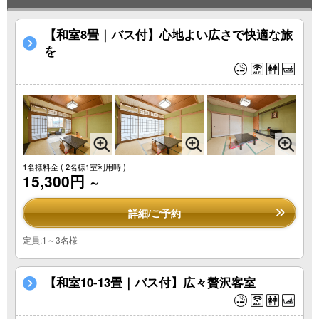
【和室8畳｜バス付】心地よい広さで快適な旅
を
1名様料金
( 2名様1室利用時 )
15,300円
～
詳細/ご予約
定員:1～3名様
【和室10-13畳｜バス付】広々贅沢客室