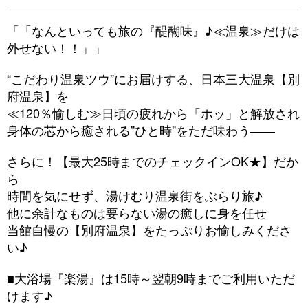
「「なんといっても旅の『醍醐味』♪≪温泉≫だけは
外せない！！」」
“こだわり温泉ツウ”にお届けする、日本三大温泉【別
府温泉】を
≪120％愉しむ≫日頃の疲れから「ホッ」と解放され
身体の芯から癒される”ひと時”をただ味わう――
さらに！【最大25時までのチェックインOK★】だか
ら
時間を気にせず、湯けむり温泉街をぶらり旅♪
他に余計なものは要らない湯の癒しに身を任せ
当館自慢の【別府温泉】をたっぷりお愉しみくださ
い♪
■大浴場『楽湯』は15時～翌朝9時までご利用いただ
けます♪