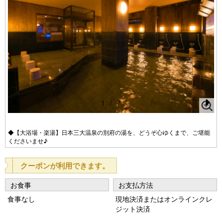
1
/
7
Pr
N
e
e
◆【大浴場・楽湯】日本三大温泉の別府の湯を、どうぞ心ゆくまで、ご堪能
くださいませ♪
vi
xt
o
クーポンが利用できます。
u
お食事
お支払方法
s
食事なし
現地決済またはオンラインクレ
ジット決済