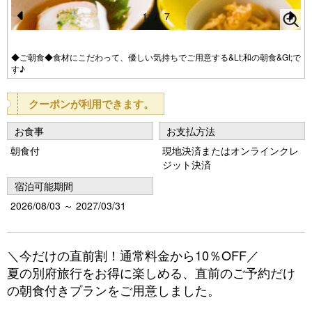
1
/
7
Pr
N
e
e
◆ご朝食◆食材にこだわって、優しい気持ちでご用意する&Lt;和の朝食&Gt;で
す♪
vi
xt
o
クーポンが利用できます。
u
お食事
お支払方法
s
朝食付
現地決済またはオンラインクレ
ジット決済
宿泊可能期間
2026/08/03 ～ 2027/03/31
＼今だけの直前割！通常料金から10％OFF／
夏の別府旅行をお得に楽しめる、直前のご予約だけ
の朝食付きプランをご用意しました。