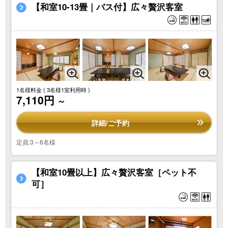
【和室10-13畳｜バス付】広々贅沢客室
1名様料金
( 3名様1室利用時 )
7,110円
～
詳細/ご予約
定員:3～6名様
【和室10畳以上】広々贅沢客室［ペット不
可］