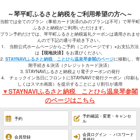
～琴平町ふるさと納税をご利用希望の方へ～
当館では全てのプラン（事前カード決済のみのプランは不可）で琴平町
ふるさと納税がご利用いただけます。
プラン予約だけでは、琴平町ふるさと納税返礼クーポンは適用されませ
んので下記の通り手続き下さい。
1. 当館公式ホームページからご予約（このページです）※お支払方法
は
【現地決済】
をお選びください。
2.
STAYNAVIふるさと納税 ことひら温泉琴参閣のページ
に移動し、寄
附手続き＆決済（クレジットカード決済）
3. STAYNAVIふるさと納税より電子クーポンの発行
4. チェックイン当日にフロントにSTAYNAVIで発行クーポン（印刷も
しくはスマホ画面）を提示することにより割引が適用
▼STAYNAVIふるさと納税 ことひら温泉琴参閣
のページはこちら
予約確認・変更・キャンセ
予約
ル
会員ログイン ・ パスワード
会員登録
再発行