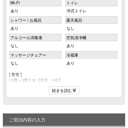
Wi-Fi
トイレ
あり
洋式トイレ
シャワー / お風呂
露天風呂
あり
なし
アルコール消毒液
空気清浄機
なし
あり
マッサージチェアー
冷蔵庫
なし
あり
[ 客室 ]
10畳＋3畳ＴＷ【定員：4名】
◆◇◆入口段差８㎝あり◆◇◆
続きを読む
[ 設備 ]
ベッドサイズ：１００㎝×１９５㎝（ツイン）
バス、暖房便座洗浄機能付トイレ
ネット動画配信サービス対応テレビ40インチ、冷蔵庫（中は
ご宿泊内容の入力
空）、金庫
リンスインシャンプー、ボディソープ、ハンドソープ、ヘア