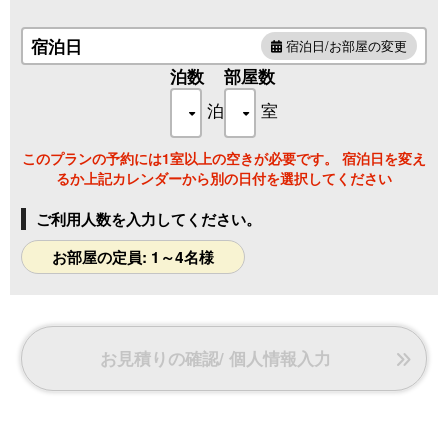
ドライヤー
等身大ヤドンのぬいぐるみ、その他ヤドンたち
宿泊日
宿泊日/お部屋の変更
※お部屋の装飾物は、ご宿泊の日によって異なることがござ
いますので、ご了承ください
泊数
部屋数
※お部屋のヤドンはお持ち帰りいただけません。
泊
室
※お持ち帰りになれるハンドタオルをご用意しております。
このプランの予約には1室以上の空きが必要です。 宿泊日を変え
るか上記カレンダーから別の日付を選択してください
ご利用人数を入力してください。
お部屋の定員: 1～4名様
お見積りの確認/ 個人情報入力