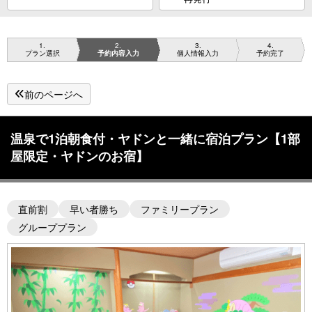
1
2
3
4
プラン選択
予約内容入力
個人情報入力
予約完了
前のページへ
温泉で1泊朝食付・ヤドンと一緒に宿泊プラン【1部
屋限定・ヤドンのお宿】
直前割
早い者勝ち
ファミリープラン
グループプラン