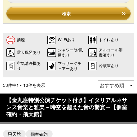
検索
禁煙
Wi-Fiあり
トイレあり
シャワー/お風
アルコール消
露天風呂あり
呂あり
毒液あり
空気清浄機あ
マッサージチ
冷蔵庫あり
り
ェアーあり
53件中1～10件を表示
【金丸座特別公演チケット付き】イタリアルネサ
ンス音楽と雅楽～時空を超えた音の饗宴～【個室
確約・飛天館】
飛天館
個室確約