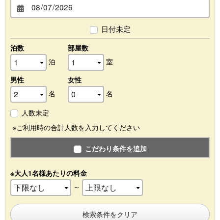
日付未定
泊数
部屋数
泊
室
男性
女性
名
名
人数未定
※ご利用時の合計人数を入力してください
こだわり条件を追加
※大人1名様あたりの料金
～
検索条件をクリア