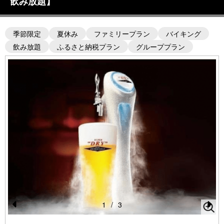
飲み放題】
季節限定
夏休み
ファミリープラン
バイキング
飲み放題
ふるさと納税プラン
グループプラン
1
/
3
Pr
N