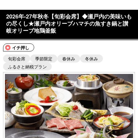
2026年-27年秋冬【旬彩会席】◆瀬戸内の美味いも
の尽くし★瀬戸内オリーブハマチの魚すき鍋と讃
岐オリーブ地鶏釜飯
イチ押し
旬彩会席
季節限定
春休み
冬休み
ふるさと納税プラン