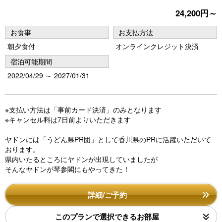
vi
xt
24,200円～
o
u
お食事
お支払方法
朝夕食付
オンラインクレジット決済
s
宿泊可能期間
2022/04/29 ～ 2027/01/31
※支払い方法は「事前カード決済」のみとなります
※キャンセル料は7日前よりいただきます
ヤドンには「うどん県PR団」として香川県のPRに活躍いただいて
おります。
県内いたるところにヤドンが出現していましたが
そんなヤドンが琴参閣にもやってきた！
詳細/ご予約
このプランで選択できるお部屋