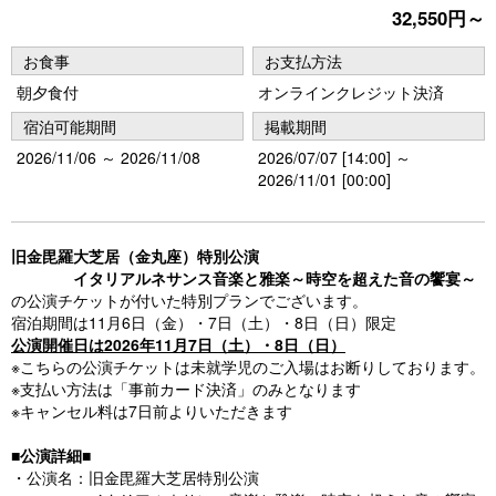
32,550円～
u
s
お食事
お支払方法
朝夕食付
オンラインクレジット決済
宿泊可能期間
掲載期間
2026/11/06 ～ 2026/11/08
2026/07/07 [14:00] ～
2026/11/01 [00:00]
旧金毘羅大芝居（金丸座）特別公演
イタリアルネサンス音楽と雅楽～時空を超えた音の饗宴～
の公演チケットが付いた特別プランでございます。
宿泊期間は11月6日（金）・7日（土）・8日（日）限定
公演開催日は2026年11月7日（土）・8日（日）
※こちらの公演チケットは未就学児のご入場はお断りしております。
※支払い方法は「事前カード決済」のみとなります
※キャンセル料は7日前よりいただきます
■公演詳細■
・公演名：旧金毘羅大芝居特別公演