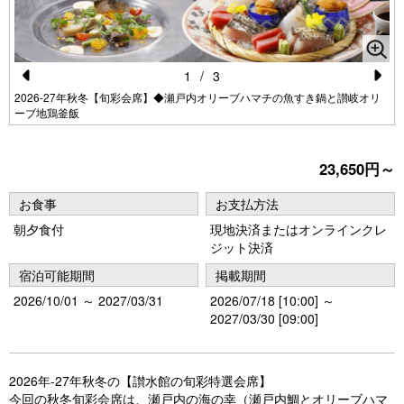
1
/
3
Pr
N
2026-27年秋冬【旬彩会席】◆瀬戸内オリーブハマチの魚すき鍋と讃岐オリ
ーブ地鶏釜飯
e
e
vi
xt
23,650円～
o
u
お食事
お支払方法
朝夕食付
現地決済またはオンラインクレ
s
ジット決済
宿泊可能期間
掲載期間
2026/10/01 ～ 2027/03/31
2026/07/18 [10:00] ～
2027/03/30 [09:00]
2026年-27年秋冬の【讃水館の旬彩特選会席】
今回の秋冬旬彩会席は、瀬戸内の海の幸（瀬戸内鯛とオリーブハマ