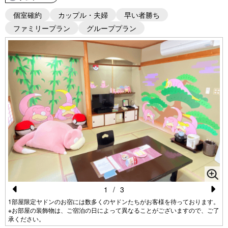
個室確約
カップル・夫婦
早い者勝ち
ファミリープラン
グループプラン
1
/
3
Pr
N
1部屋限定ヤドンのお宿には数多くのヤドンたちがお客様を待っております。
※お部屋の装飾物は、ご宿泊の日によって異なることがございますので、ご了
e
e
承ください。