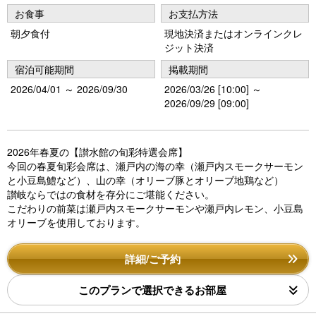
u
お食事
お支払方法
朝夕食付
現地決済またはオンラインクレ
s
ジット決済
宿泊可能期間
掲載期間
2026/04/01 ～ 2026/09/30
2026/03/26 [10:00] ～
2026/09/29 [09:00]
2026年春夏の【讃水館の旬彩特選会席】
今回の春夏旬彩会席は、瀬戸内の海の幸（瀬戸内スモークサーモン
と小豆島鱧など）、山の幸（オリーブ豚とオリーブ地鶏など）
讃岐ならではの食材を存分にご堪能ください。
こだわりの前菜は瀬戸内スモークサーモンや瀬戸内レモン、小豆島
オリーブを使用しております。
詳細/ご予約
このプランで選択できるお部屋