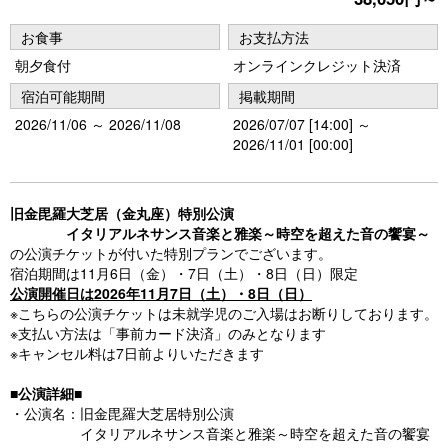
u
s
お食事
お支払方法
朝夕食付
オンラインクレジット決済
宿泊可能期間
掲載期間
2026/11/06 ～ 2026/11/08
2026/07/07 [14:00] ～
2026/11/01 [00:00]
旧金毘羅大芝居（金丸座）特別公演
イタリアルネサンス音楽と雅楽～時空を超えた音の饗宴～
の公演チケットが付いた特別プランでございます。
宿泊期間は11月6日（金）・7日（土）・8日（日）限定
公演開催日は2026年11月7日（土）・8日（日）
※こちらの公演チケットは未就学児のご入場はお断りしております。
※支払い方法は「事前カード決済」のみとなります
※キャンセル料は7日前よりいただきます
■公演詳細■
・公演名：旧金毘羅大芝居特別公演
イタリアルネサンス音楽と雅楽～時空を超えた音の饗宴