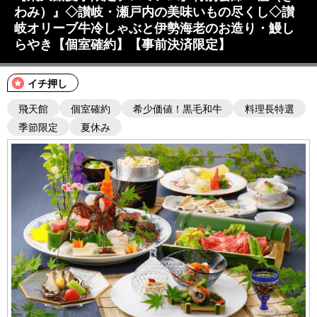
わみ）』◇讃岐・瀬戸内の美味いもの尽くし◇讃
岐オリーブ牛冷しゃぶと伊勢海老のお造り・鰻し
らやき【個室確約】【事前決済限定】
イチ押し
飛天館
個室確約
希少価値！黒毛和牛
料理長特選
季節限定
夏休み