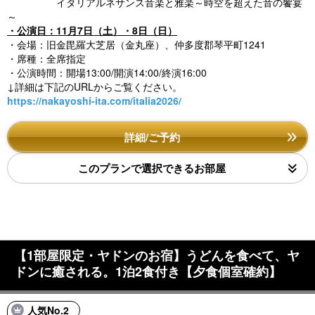
イタリアルネサンス音楽と雅楽～時空を超えた音の饗宴
～
・公演日：11月7日（土）・8日（日）
・会場：旧金毘羅大芝居（金丸座）、仲多度郡琴平町1241
・席種：全席指定
・公演時間：開場13:00/開演14:00/終演16:00
↓詳細は下記のURLからご覧ください。
https://nakayoshi-ita.com/italia2026/
詳細/ご予約
このプランで選択できるお部屋
【1部屋限定・ヤドンのお宿】うどんを食べて、ヤ
ドンに癒される。1泊2食付き【夕食個室確約】
人気No.2