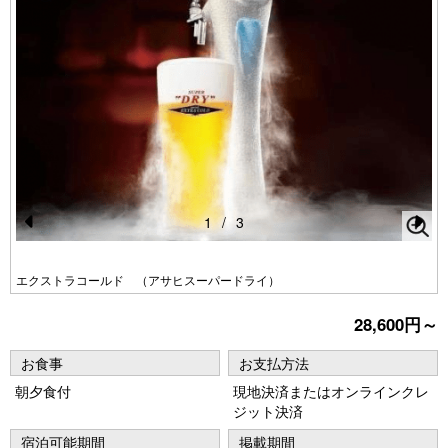
1
/
3
Pr
N
e
e
エクストラコールド （アサヒスーパードライ）
vi
xt
28,600円～
o
u
お食事
お支払方法
朝夕食付
現地決済またはオンラインクレ
s
ジット決済
宿泊可能期間
掲載期間