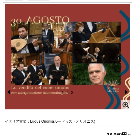
1
/
3
Pr
N
e
e
vi
xt
イタリア古楽：Ludus Orionis(ルードゥス・オリオニス)
o
38,050円～