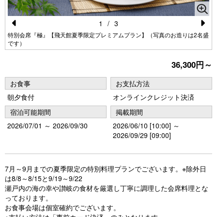
1
/
3
Pr
N
特別会席『極』【飛天館夏季限定プレミアムプラン】（写真のお造りは2名盛
です）
e
e
vi
xt
36,300円～
o
お食事
お支払方法
u
朝夕食付
オンラインクレジット決済
s
宿泊可能期間
掲載期間
2026/07/01 ～ 2026/09/30
2026/06/10 [10:00] ～
2026/09/29 [09:00]
7月～9月までの夏季限定の特別料理プランでございます。※除外日
は8/8～8/15と9/19～9/22
瀬戸内の海の幸や讃岐の食材を厳選し丁寧に調理した会席料理とな
っております。
お食事会場は個室確約でございます。
※支払い方法は「事前カード決済」のみとなります