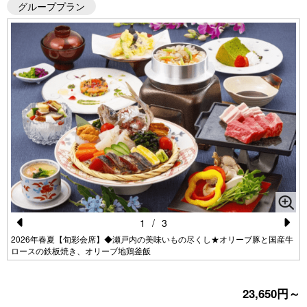
グループプラン
1
/
3
Pr
N
2026年春夏【旬彩会席】◆瀬戸内の美味いもの尽くし★オリーブ豚と国産牛
ロースの鉄板焼き、オリーブ地鶏釜飯
e
e
vi
xt
23,650円～
o