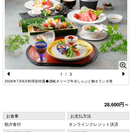
1
/
3
Pr
N
2026年7月8月料理長特選◆讃岐オリーブ牛冷しゃぶと鯛オランダ煮
e
e
vi
xt
28,600円～
o
u
お食事
お支払方法
朝夕食付
オンラインクレジット決済
s