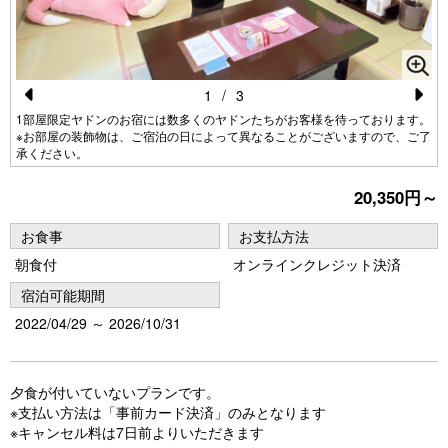
1
/
3
Pr
N
1部屋限定ヤドンのお宿には数多くのヤドンたちがお客様を待っております。
※お部屋の装飾物は、ご宿泊の日によって異なることがございますので、ご了
e
e
承ください。
vi
xt
20,350円～
o
u
お食事
お支払方法
朝食付
オンラインクレジット決済
s
宿泊可能期間
2022/04/29 ～ 2026/10/31
夕食が付いていないプランです。
※支払い方法は「事前カード決済」のみとなります
※キャンセル料は7日前よりいただきます