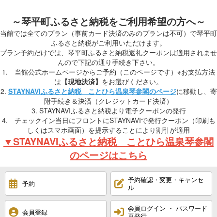
～琴平町ふるさと納税をご利用希望の方へ～
当館では全てのプラン（事前カード決済のみのプランは不可）で琴平町
ふるさと納税がご利用いただけます。
プラン予約だけでは、琴平町ふるさと納税返礼クーポンは適用されませ
んので下記の通り手続き下さい。
1. 当館公式ホームページからご予約（このページです）※お支払方法
は
【現地決済】
をお選びください。
2.
STAYNAVIふるさと納税 ことひら温泉琴参閣のページ
に移動し、寄
附手続き＆決済（クレジットカード決済）
3. STAYNAVIふるさと納税より電子クーポンの発行
4. チェックイン当日にフロントにSTAYNAVIで発行クーポン（印刷も
しくはスマホ画面）を提示することにより割引が適用
▼STAYNAVIふるさと納税 ことひら温泉琴参閣
のページはこちら
予約確認・変更・キャンセ
予約
ル
会員ログイン ・ パスワード
会員登録
再発行