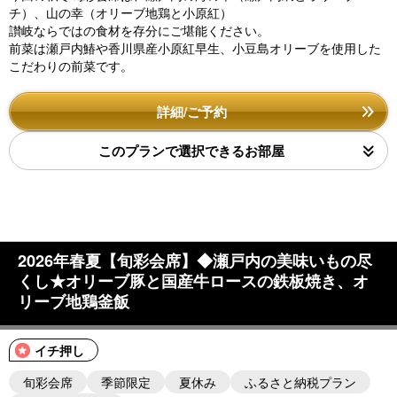
チ）、山の幸（オリーブ地鶏と小原紅）
讃岐ならではの食材を存分にご堪能ください。
前菜は瀬戸内鰆や香川県産小原紅早生、小豆島オリーブを使用した
こだわりの前菜です。
詳細/ご予約
このプランで選択できるお部屋
2026年春夏【旬彩会席】◆瀬戸内の美味いもの尽
くし★オリーブ豚と国産牛ロースの鉄板焼き、オ
リーブ地鶏釜飯
イチ押し
旬彩会席
季節限定
夏休み
ふるさと納税プラン