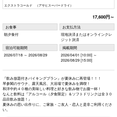
e
e
エクストラコールド （アサヒスーパードライ）
vi
xt
17,600円～
o
u
お食事
お支払方法
朝夕食付
現地決済またはオンラインクレ
s
ジット決済
宿泊可能期間
掲載期間
2026/07/18 ～ 2026/08/29
2026/04/01 [10:00] ～
2026/08/29 [15:00]
『飲み放題付きバイキングプラン』が夏休みに再登場！！！
琴参閣のサウナ、露天風呂、大浴場で夏休みを満喫！
和洋中約４０種の美味しい料理と好きな飲み物でお腹一杯！
なんと飲料は『アルコール（夕食限定）＆ソフトドリンクは全３０
品目飲み放題！』
夏休みの思い出作りに、ご家族・ご友人・恋人と是非ご利用くださ
い。