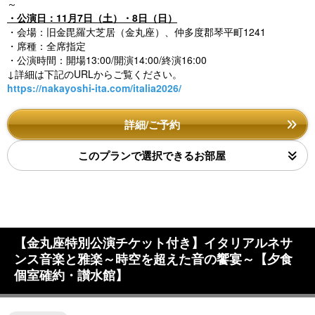
～
・公演日：11月7日（土）・8日（日）
・会場：旧金毘羅大芝居（金丸座）、仲多度郡琴平町1241
・席種：全席指定
・公演時間：開場13:00/開演14:00/終演16:00
↓詳細は下記のURLからご覧ください。
https://nakayoshi-ita.com/italia2026/
詳細/ご予約
このプランで選択できるお部屋
【金丸座特別公演チケット付き】イタリアルネサ
ンス音楽と雅楽～時空を超えた音の饗宴～【夕食
個室確約・讃水館】