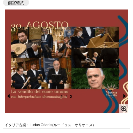
個室確約
1
/
3
Pr
N
e
e
vi
xt
イタリア古楽：Ludus Orionis(ルードゥス・オリオニス)
o