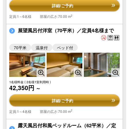
詳細/ご予約
2
定員:1～6名様
部屋の広さ:70.00 m
展望風呂付洋室（70平米）／定員4名様まで
70平米
温泉付
ベッド付
1名様料金
( 2名様1室利用時 )
42,350円
～
詳細/ご予約
2
定員:1～4名様
部屋の広さ:70.00 m
露天風呂付和風ベッドルーム（62平米）／定