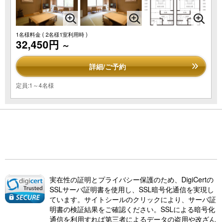
1名様料金
( 2名様1室利用時 )
32,450円
～
詳細/ご予約
定員:1～4名様
実在性の証明とプライバシー保護のため、DigiCertの
SSLサーバ証明書を使用し、SSL暗号化通信を実現し
ています。サイトシールのクリックにより、サーバ証
明書の検証結果をご確認ください。SSLによる暗号化
通信を利用すれば第三者によるデータの盗用や改ざん