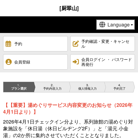
[厨翠山]
予約確認・変更・キャンセ
予約
ル
会員ログイン ・ パスワード
会員登録
再発行
1
2
3
4
プラン選択
予約内容入力
個人情報入力
予約完了
【【重要】湯めぐりサービス内容変更のお知らせ（2026年
4月1日より）】
2026年4月1日チェックイン分より、系列旅館の湯めぐり対
象施設を「休日湯（休日ビルヂング2F）」と「湯元 小金
湯」の2か所に集約させていただくこととなりました。