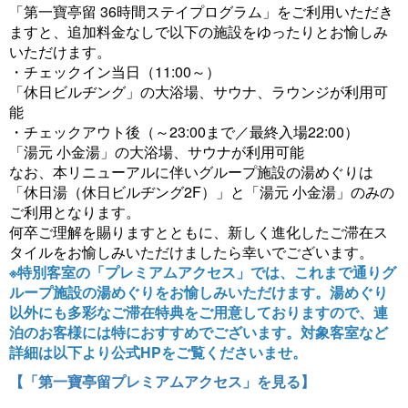
「第一寶亭留 36時間ステイプログラム」をご利用いただき
ますと、追加料金なしで以下の施設をゆったりとお愉しみ
いただけます。
・チェックイン当日（11:00～）
「休日ビルヂング」の大浴場、サウナ、ラウンジが利用可
能
・チェックアウト後（～23:00まで／最終入場22:00）
「湯元 小金湯」の大浴場、サウナが利用可能
なお、本リニューアルに伴いグループ施設の湯めぐりは
「休日湯（休日ビルヂング2F）」と「湯元 小金湯」のみの
ご利用となります。
何卒ご理解を賜りますとともに、新しく進化したご滞在ス
タイルをお愉しみいただけましたら幸いでございます。
※特別客室の「プレミアムアクセス」では、これまで通りグ
ループ施設の湯めぐりをお愉しみいただけます。湯めぐり
以外にも多彩なご滞在特典をご用意しておりますので、連
泊のお客様には特におすすめでございます。対象客室など
詳細は以下より公式HPをご覧くださいませ。
【「第一寶亭留プレミアムアクセス」を見る】