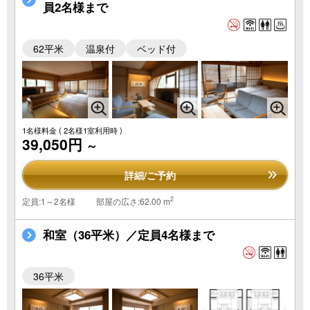
員2名様まで
62平米
温泉付
ベッド付
1名様料金
( 2名様1室利用時 )
39,050円
～
詳細/ご予約
2
定員:1～2名様
部屋の広さ:62.00 m
和室（36平米）／定員4名様まで
36平米