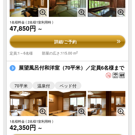
1名様料金
( 2名様1室利用時 )
47,850円
～
詳細/ご予約
2
定員:1～6名様
部屋の広さ:115.00 m
展望風呂付和洋室（70平米）／定員6名様まで
70平米
温泉付
ベッド付
1名様料金
( 2名様1室利用時 )
42,350円
～