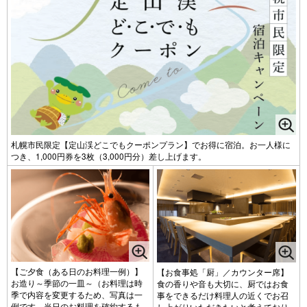
札幌市民限定【定山渓どこでもクーポンプラン】でお得に宿泊。お一人様に
つき、1,000円券を3枚（3,000円分）差し上げます。
【ご夕食（ある日のお料理一例）】
【お食事処「厨」／カウンター席】
お造り～季節の一皿～（お料理は時
食の香りや音も大切に、厨ではお食
季で内容を変更するため、写真は一
事をできるだけ料理人の近くでお召
例です。当日のお料理を確約するも
し上がりいただきたいと考えており