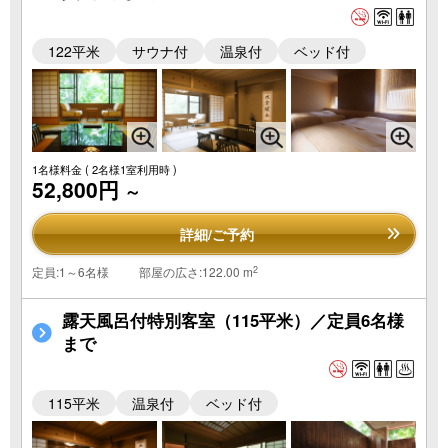
122平米
サウナ付
温泉付
ベッド付
1名様料金
( 2名様1室利用時 )
52,800円
～
詳細/ご予約
2
定員:1～6名様
部屋の広さ:122.00 m
露天風呂付特別客室（115平米）／定員6名様
まで
115平米
温泉付
ベッド付