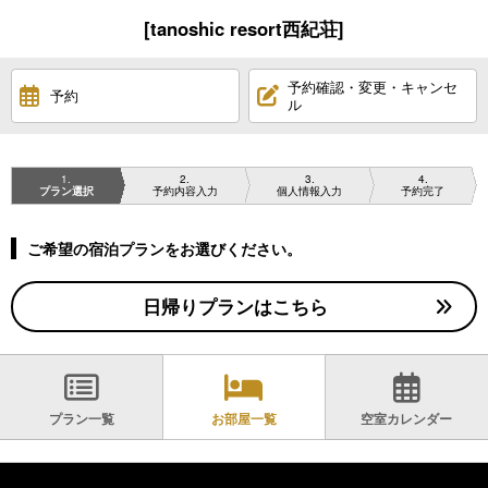
[tanoshic resort西紀荘]
予約確認・変更・キャンセ
予約
ル
1
2
3
4
プラン選択
予約内容入力
個人情報入力
予約完了
ご希望の宿泊プランをお選びください。
日帰りプランはこちら
プラン一覧
お部屋一覧
空室カレンダー