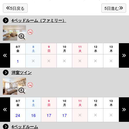
5日戻る
5日進む
4ベッドルーム（ファミリー）
8/7
8
9
10
11
12
13
金
土
日
月
火
水
木
1
洋室ツイン
8/7
8
9
10
11
12
13
金
土
日
月
火
水
木
24
16
17
17
4ベッドルーム