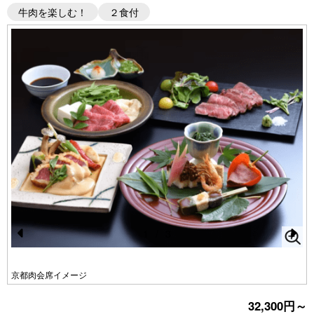
牛肉を楽しむ！
２食付
1
/
3
Pr
N
e
e
京都肉会席イメージ
vi
xt
32,300円～
o