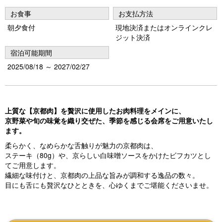
u
お食事
お支払方法
s
朝夕食付
現地決済またはオンラインクレ
ジット決済
宿泊可能期間
2025/08/18 ～ 2027/02/27
上質な【京都肉】を贅沢に使用したお肉料理をメインに、
京野菜や旬の味覚を織り交ぜた、季節を感じる会席をご用意いたし
ます。
柔らかく、なめらかな舌触りが魅力の京都肉は、
ステーキ（80g）や、京らしい白味噌ソースをかけたビフカツとし
てご用意します。
繊細な味付けと、京都肉の上品な旨みが調和する逸品の数々。
目にも舌にも贅沢なひとときを、心ゆくまでご堪能くださいませ。