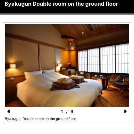
Byakugun Double room on the ground floor
1
/
6
Pr
N
Byakugun Double room on the ground floor
e
e