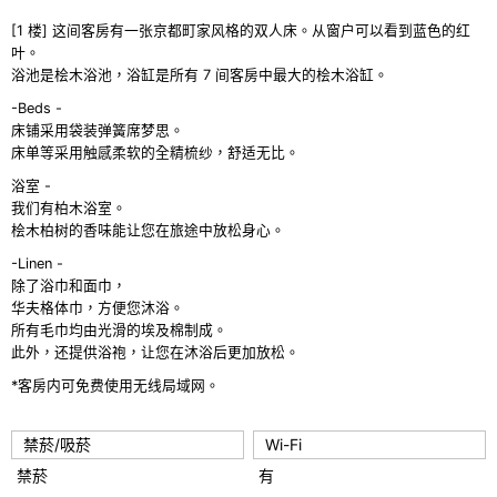
vi
xt
[1 楼] 这间客房有一张京都町家风格的双人床。从窗户可以看到蓝色的红
o
叶。
u
浴池是桧木浴池，浴缸是所有 7 间客房中最大的桧木浴缸。
s
-Beds -
床铺采用袋装弹簧席梦思。
床单等采用触感柔软的全精梳纱，舒适无比。
浴室 -
我们有柏木浴室。
桧木柏树的香味能让您在旅途中放松身心。
-Linen -
除了浴巾和面巾，
华夫格体巾，方便您沐浴。
所有毛巾均由光滑的埃及棉制成。
此外，还提供浴袍，让您在沐浴后更加放松。
*客房内可免费使用无线局域网。
禁菸/吸菸
Wi-Fi
禁菸
有