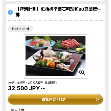
【特別計劃】包括標準懷石料理和80克國產牛
排
Half board
1位客人的費用
( 2位客人使用1間房間時 )
32,500 JPY
～
詳細內容 / 訂房
使用人數