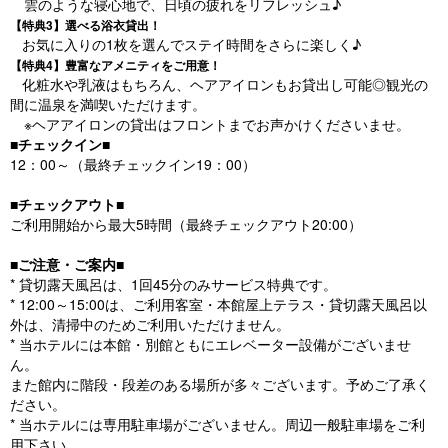
雲のような寝心地で、日頃の疲れをリフレッシュ♪
【特典3】選べる浴衣貸出！
お気に入りの1枚を選んでステイ時間をさらに楽しく♪
【特典4】豊富なアメニティをご用意！
化粧水や乳液はもちろん、ヘアアイロンもお貸出し可能◎観光の
間に温泉を満喫いただけます。
※ヘアアイロンの貸出はフロントまでお声かけくださいませ。
■チェックイン■
12：00～（最終チェックイン19：00）
■チェックアウト■
ご利用開始から最大5時間（最終チェックアウト20:00）
■ご注意・ご案内■
* 貸切露天風呂は、1回45分のみサービス特典です。
* 12:00～15:00は、ご利用客室・本館屋上テラス・貸切露天風呂以
外は、清掃中のためご利用いただけません。
* 当ホテルには本館・別館ともにエレベーター設備がございませ
ん。
また館内に階段・段差のある場所が多々ございます。予めご了承く
ださい。
* 当ホテルには専用駐車場がございません。周辺一般駐車場をご利
用下さい。