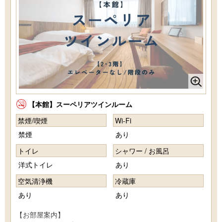
【本館】スーペリアツインルーム
禁煙/喫煙
Wi-Fi
禁煙
あり
トイレ
シャワー / お風呂
洋式トイレ
あり
空気清浄機
冷蔵庫
あり
あり
【お部屋案内】