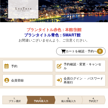
プランタイトル赤色：本館/別館
プランタイトル青色：SMART館
お間違いございませんよう、ご注意ください。
カートを確認・予約へ
0
予約確認・変更・キャンセ
予約
ル
会員ログイン ・ パスワード
会員登録
再発行
1
2
3
4
プラン選択
予約内容入力
個人情報入力
予約完了