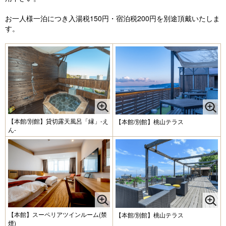
お一人様一泊につき入湯税150円・宿泊税200円を別途頂戴いたしま
す。
【本館/別館】貸切露天風呂「縁」-え
【本館/別館】桃山テラス
ん-
【本館】スーペリアツインルーム(禁
【本館/別館】桃山テラス
煙)