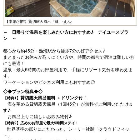
【本館/別館】貸切露天風呂「縁」-えん-
～ 日帰りで温泉を楽しみたい方におすすめ♪ デイユースプラ
ン ～
都心から約45分・熱海駅から徒歩7分の好アクセス♪
まとまったお休みが取りにくい方や、時間の都合で宿泊は難しい方
にも最適！
温泉＋最大5時間のお部屋利用で、手軽にリゾート気分を味わえま
す。
ワーケーションやビジネス利用にもおすすめ◎
◇◆プラン特典◆◇
貸切露天風呂無料 ＋ドリンク付！
【特典1】
海を望める貸切露天風呂（1回45分）が無料でご利用いただけま
す♪
お風呂上りに嬉しいお飲み物付♪
【特典2】
広
め
のお部屋で最大5時間ステイ！
世界基準の眠りにこだわった、シーリー社製「クラウドフィッ
ト」