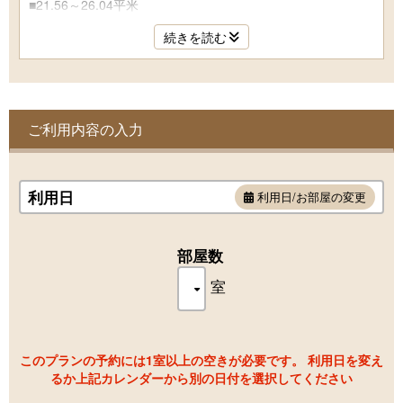
■21.56～26.04平米
■ベット2台+エキストラベット1台
続きを読む
■wi-fi完備
■テレビ完備
■温水洗浄便座完備
■バス・トイレ完備
※当館にはエレベーターがございません。
ご利用内容の入力
2~3階相当の階段をご利用いただきます。
利用日
利用日/お部屋の変更
部屋数
室
このプランの予約には1室以上の空きが必要です。 利用日を変え
るか上記カレンダーから別の日付を選択してください