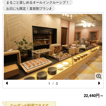
まるごと楽しめるオールインクルーシブ！
お日にち限定！直前割プラン♪
1
/
3
Pr
N
22,440円～
e
e
vi
xt
クーポンが利用できます。