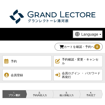
カートを確認・予約へ
0
予約確認・変更・キャンセ
予約
ル
会員ログイン ・ パスワード
会員登録
再発行
1
2
3
4
プラン選択
予約内容入力
個人情報入力
予約完了