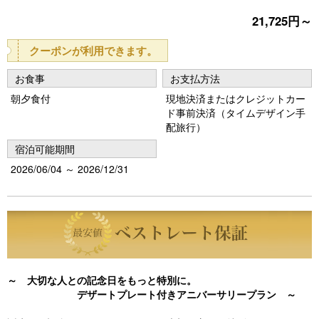
e
e
21,725円～
vi
xt
クーポンが利用できます。
o
u
お食事
お支払方法
s
朝夕食付
現地決済またはクレジットカー
ド事前決済（タイムデザイン手
配旅行）
宿泊可能期間
2026/06/04 ～ 2026/12/31
～ 大切な人との記念日をもっと特別に。
デザートプレート付きアニバーサリープラン ～