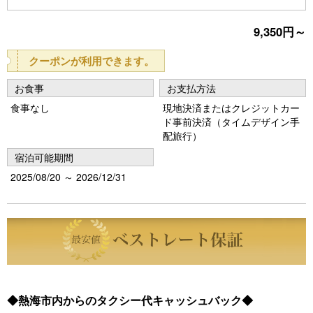
Pr
N
9,350円～
e
e
vi
xt
クーポンが利用できます。
o
お食事
お支払方法
u
食事なし
現地決済またはクレジットカー
s
ド事前決済（タイムデザイン手
配旅行）
宿泊可能期間
2025/08/20 ～ 2026/12/31
◆熱海市内からのタクシー代キャッシュバック◆