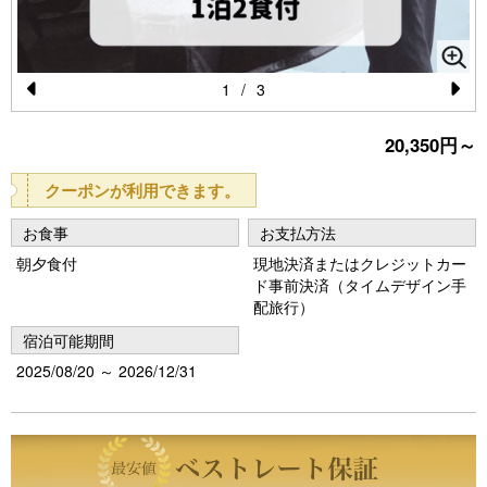
1
/
3
Pr
N
20,350円～
e
e
vi
xt
クーポンが利用できます。
o
お食事
お支払方法
u
朝夕食付
現地決済またはクレジットカー
s
ド事前決済（タイムデザイン手
配旅行）
宿泊可能期間
2025/08/20 ～ 2026/12/31