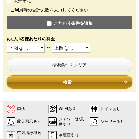
人数未定
※ご利用時の合計人数を入力してください
こだわり条件を追加
※大人1名様あたりの料金
～
検索条件をクリア
検索
禁煙
Wi-Fiあり
トイレあり
シャワー/お風
露天風呂あり
シャワーあり
呂あり
空気清浄機あ
冷蔵庫あり
り