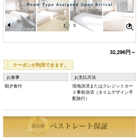
1
/
3
Pr
N
e
e
vi
xt
32,296円～
o
クーポンが利用できます。
u
お食事
お支払方法
s
朝夕食付
現地決済またはクレジットカー
ド事前決済（タイムデザイン手
配旅行）