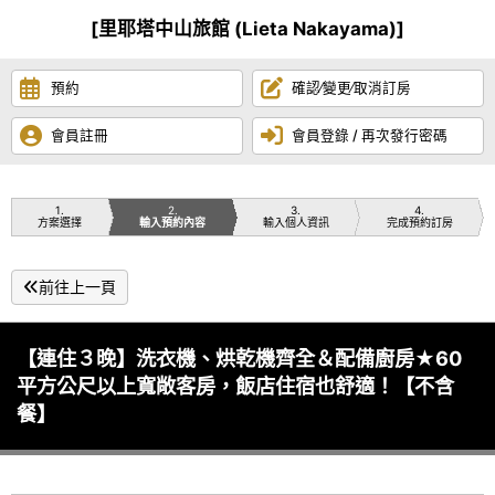
[里耶塔中山旅館 (Lieta Nakayama)]
預約
確認∕變更∕取消訂房
會員註冊
會員登錄 / 再次發行密碼
1
2
3
4
方案選擇
輸入預約內容
輸入個人資訊
完成預約訂房
前往上一頁
【連住３晚】洗衣機、烘乾機齊全＆配備廚房★60
平方公尺以上寬敞客房，飯店住宿也舒適！【不含
餐】