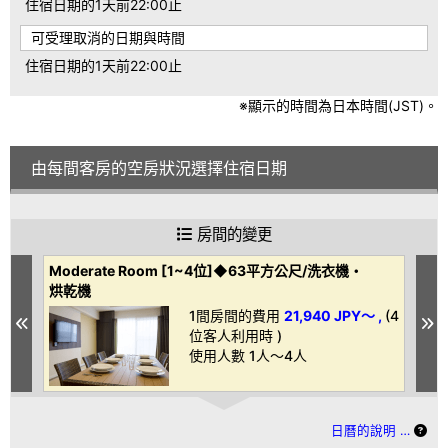
住宿日期的1天前22:00止
可受理取消的日期與時間
住宿日期的1天前22:00止
※顯示的時間為日本時間(JST)。
由每間客房的空房狀況選擇住宿日期
房間的變更
Moderate Room [1~4位]◆63平方公尺/洗衣機・
C
烘乾機
烘
,
(4
1間房間的費用
21,940 JPY～ ,
(4
Previous
N
位客人利用時 )
使用人數 1人～4人
日曆的說明 …