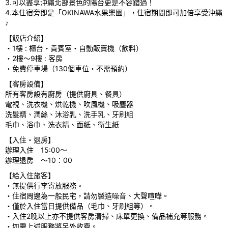
3.可以盡享沖繩北部景色的陽台更是不容錯過！
s
4.本住宿旁即是「OKINAWA水果樂園」，住宿期間即可加倍享受沖繩
♪
【飯店介紹】
・1樓 : 櫃台・貴賓室・自動販賣機（飲料）
・2樓～9樓 : 客房
・免費停車場（130個車位・不需預約）
【客房設備】
所有客房設有廚房（提供廚具、餐具）
電視、洗衣機、烘乾機、吹風機、吸塵器
洗髮精、潤絲、沐浴乳、洗手乳、牙刷組
毛巾、浴巾、洗衣精、面紙、衛生紙
【入住・退房】
辦理入住 15:00～
辦理退房 ～10：00
【給入住旅客】
・無提供行李寄放服務。
・住宿周邊為一般民宅，請勿製造噪音、大聲喧嘩。
・僅於入住當日提供備品（毛巾、牙刷組等）。
・入住2晚以上亦不提供客房清掃、床單更換、備品補充等服務。
・如需上述服務將另外收費。