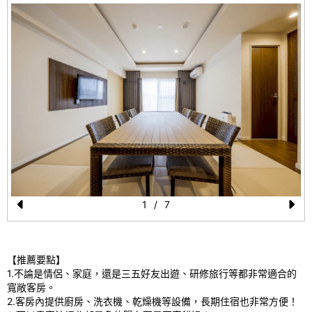
1
/
7
Pr
N
e
e
【推薦要點】
vi
xt
1.不論是情侶、家庭，還是三五好友出遊、研修旅行等都非常適合的
o
寬敞客房。
2.客房內提供廚房、洗衣機、乾燥機等設備，長期住宿也非常方便！
u