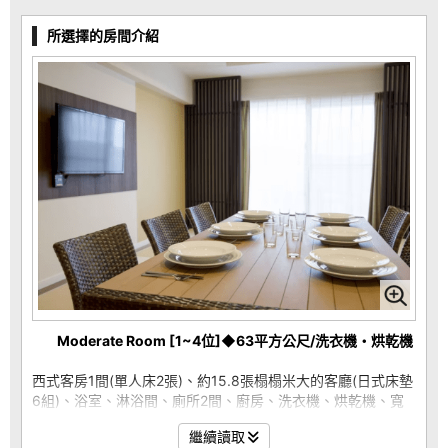
所選擇的房間介紹
Moderate Room [1~4位]◆63平方公尺/洗衣機・烘乾機
西式客房1間(單人床2張)、約15.8張榻榻米大的客廳(日式床墊
6組)、浴室、淋浴間、廁所2間、廚房、洗衣機、烘乾機、寬
敞的陽台
繼續讀取