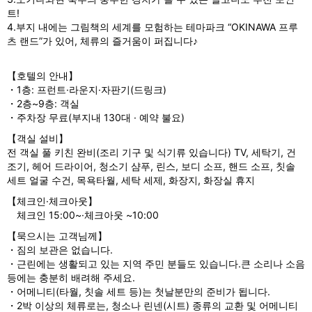
u
트!
s
4.부지 내에는 그림책의 세계를 모험하는 테마파크 “OKINAWA 프루
츠 랜드”가 있어, 체류의 즐거움이 퍼집니다♪
【호텔의 안내】
・1층: 프런트·라운지·자판기(드링크)
・2층~9층: 객실
・주차장 무료(부지내 130대 · 예약 불요)
【객실 설비】
전 객실 풀 키친 완비(조리 기구 및 식기류 있습니다) TV, 세탁기, 건
조기, 헤어 드라이어, 청소기 샴푸, 린스, 보디 소프, 핸드 소프, 칫솔
세트 얼굴 수건, 목욕타월, 세탁 세제, 화장지, 화장실 휴지
【체크인·체크아웃】
체크인 15:00~·체크아웃 ~10:00
【묵으시는 고객님께】
・짐의 보관은 없습니다.
・근린에는 생활되고 있는 지역 주민 분들도 있습니다.큰 소리나 소음
등에는 충분히 배려해 주세요.
・어메니티(타월, 칫솔 세트 등)는 첫날분만의 준비가 됩니다.
・2박 이상의 체류로는, 청소나 린넨(시트) 종류의 교환 및 어메니티