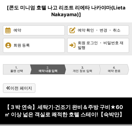
[콘도 미니엄 호텔 나고 리조트 리에타 나카야마(Lieta
Nakayama)]
예약
예약 확인 ・ 변경 ・ 취소
회원 로그인 ・ 비밀번호 재
회원 등록
발행
1
2
3
4
플랜 선택
예약 내용 입력
개인 정보 입력
예약 완료
이전 페이지
【３박 연속】세탁기·건조기 완비＆주방 구비★60
㎡ 이상 넓은 객실로 쾌적한 호텔 스테이!【숙박만】