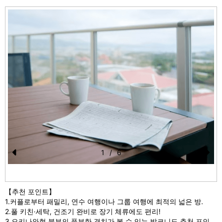
1
/
6
Pr
N
e
e
【추천 포인트】
vi
xt
1.커플로부터 패밀리, 연수 여행이나 그룹 여행에 최적의 넓은 방.
o
2.풀 키친·세탁, 건조기 완비로 장기 체류에도 편리!
3.오키나와현 북부의 풍부한 경치가 볼 수 있는 발코니도 추천 포인