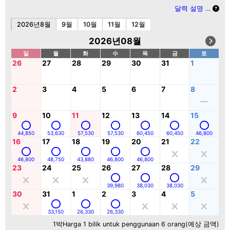
달력 설명 …
2026년8월
9월
10월
11월
12월
2026년08월
일
월
화
수
목
금
토
26
27
28
29
30
31
1
2
3
4
5
6
7
8
9
10
11
12
13
14
15
44,850
53,630
57,530
57,530
60,450
60,450
46,800
16
17
18
19
20
21
22
46,800
48,750
43,880
46,800
46,800
23
24
25
26
27
28
29
39,980
38,030
38,030
30
31
1
2
3
4
5
33,150
26,330
26,330
1박Harga 1 bilik untuk penggunaan 6 orang(예상 금액)