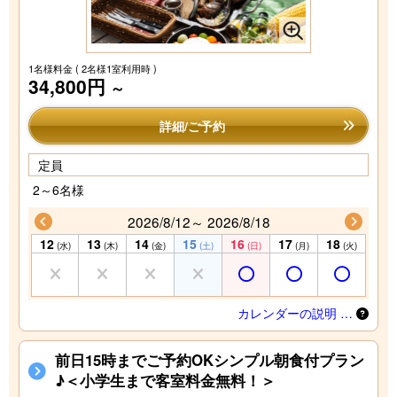
1名様料金
( 2名様1室利用時 )
34,800円
～
詳細/ご予約
定員
2～6名様
2026/8/12～ 2026/8/18
12
13
14
15
16
17
18
(水)
(木)
(金)
(土)
(日)
(月)
(火)
カレンダーの説明 …
前日15時までご予約OKシンプル朝食付プラン
♪＜小学生まで客室料金無料！＞