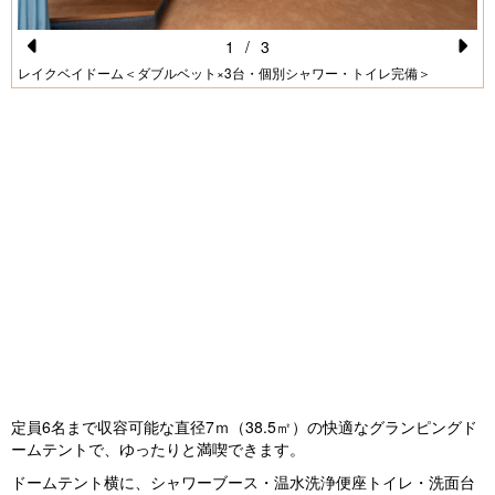
1
/
3
Pr
N
レイクベイドーム＜ダブルベット×3台・個別シャワー・トイレ完備＞
e
e
vi
xt
o
u
s
定員6名まで収容可能な直径7ｍ（38.5㎡）の快適なグランピングド
ームテントで、ゆったりと満喫できます。
ドームテント横に、シャワーブース・温水洗浄便座トイレ・洗面台