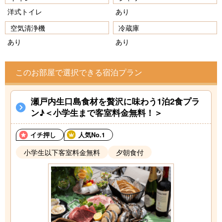
洋式トイレ
あり
空気清浄機
冷蔵庫
あり
あり
このお部屋で選択できる宿泊プラン
瀬戸内生口島食材を贅沢に味わう1泊2食プラ
ン♪＜小学生まで客室料金無料！＞
イチ押し
人気No.1
小学生以下客室料金無料
夕朝食付