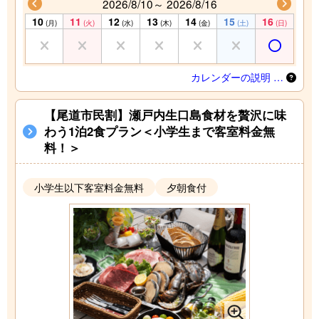
2026/8/10～ 2026/8/16
10
11
12
13
14
15
16
(月)
(火)
(水)
(木)
(金)
(土)
(日)
カレンダーの説明 …
【尾道市民割】瀬戸内生口島食材を贅沢に味
わう1泊2食プラン＜小学生まで客室料金無
料！＞
小学生以下客室料金無料
夕朝食付