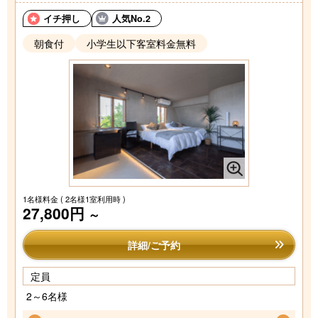
イチ押し
人気No.2
朝食付
小学生以下客室料金無料
1名様料金
( 2名様1室利用時 )
27,800円
～
詳細/ご予約
定員
2～6名様