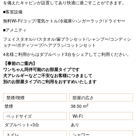
を備えたキャビンが設置してあり快適に過ごすことができます。
■客室設備
無料Wi-Fi/コップ/電気ケトル/冷蔵庫/ハンガーラック/ドライヤー
■アメニティ
フェイスタオル/バスタオル/歯ブラシセット/シャンプー/コンディシ
ョナー/ボディソープ/ヘアブラシ/コットンセット
4名様ご利用からはダブルベッド3台をシェアしてご利用ください。
【事前のご案内】
ワンちゃん同伴可能のお部屋タイプです
犬アレルギーなどご不安なお客様につきまして
別のお部屋タイプのご利用をおすすめいたします
禁煙/喫煙
部屋の広さ
2
禁煙
38.50 m
ベッドサイズ
Wi-Fi
ダブルベット×3台
あり
トイレ
シャワー