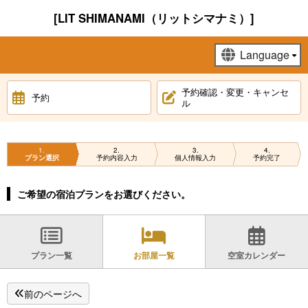
[LIT SHIMANAMI（リットシマナミ）]
予約確認・変更・キャンセ
予約
ル
1
2
3
4
プラン選択
予約内容入力
個人情報入力
予約完了
ご希望の宿泊プランをお選びください。
プラン一覧
お部屋一覧
空室カレンダー
前のページへ