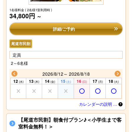
1名様料金
( 2名様1室利用時 )
34,800円
～
詳細/ご予約
尾道市民割
定員
2～6名様
2026/8/12～ 2026/8/18
12
13
14
15
16
17
18
(水)
(木)
(金)
(土)
(日)
(月)
(火)
カレンダーの説明 …
【尾道市民割】朝食付プラン♪＜小学生まで客
室料金無料！＞