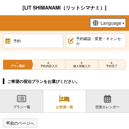
[LIT SHIMANAMI（リットシマナミ）]
予約確認・変更・キャンセ
予約
ル
1
2
3
4
プラン選択
予約内容入力
個人情報入力
予約完了
ご希望の宿泊プランをお選びください。
プラン一覧
お部屋一覧
空室カレンダー
前のページへ