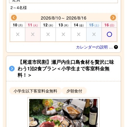
2～4名様
2026/8/10～ 2026/8/16
10
11
12
13
14
15
16
(月)
(火)
(水)
(木)
(金)
(土)
(日)
カレンダーの説明 …
【尾道市民割】瀬戸内生口島食材を贅沢に味
わう1泊2食プラン＜小学生まで客室料金無
料！＞
小学生以下客室料金無料
夕朝食付