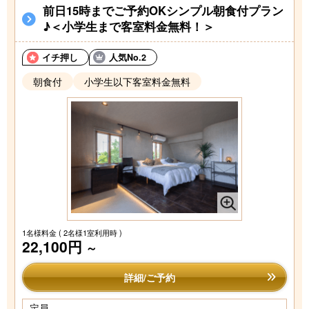
前日15時までご予約OKシンプル朝食付プラン
♪＜小学生まで客室料金無料！＞
イチ押し
人気No.2
朝食付
小学生以下客室料金無料
1名様料金
( 2名様1室利用時 )
22,100円
～
詳細/ご予約
定員