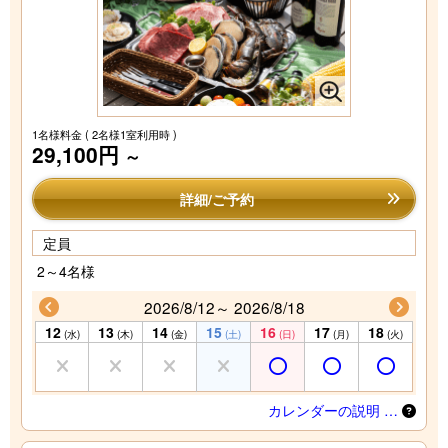
1名様料金
( 2名様1室利用時 )
29,100円
～
詳細/ご予約
定員
2～4名様
2026/8/12～ 2026/8/18
12
13
14
15
16
17
18
(水)
(木)
(金)
(土)
(日)
(月)
(火)
カレンダーの説明 …