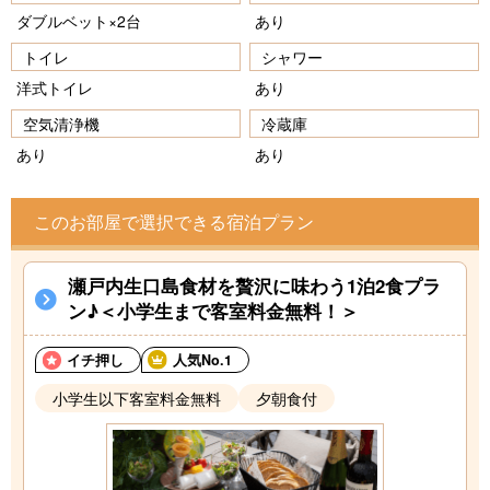
ダブルベット×2台
あり
トイレ
シャワー
洋式トイレ
あり
空気清浄機
冷蔵庫
あり
あり
このお部屋で選択できる宿泊プラン
瀬戸内生口島食材を贅沢に味わう1泊2食プラ
ン♪＜小学生まで客室料金無料！＞
イチ押し
人気No.1
小学生以下客室料金無料
夕朝食付