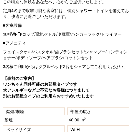
この特別な体験をあなたへ、心からご提供いたします。
定員4名まで収容可能な客室には、個別シャワー・トイレを備えてお
り、快適にお過ごしいただけます。
■客室設備
無料Wi-Fi/コップ/電気ケトル/冷蔵庫/ハンガーラック/ドライヤー
■アメニティ
フェイスタオル/バスタオル/歯ブラシセット/シャンプー/コンディシ
ョナー/ボディソープ/ヘアブラシ/コットンセット
3名様ご利用からはダブルベッド2台をシェアしてご利用ください。
【事前のご案内】
ワンちゃん同伴可能のお部屋タイプです
犬アレルギーなどご不安なお客様につきまして
別のお部屋タイプのご利用をおすすめいたします
禁煙/喫煙
部屋の広さ
2
禁煙
46.00 m
ベッドサイズ
Wi-Fi