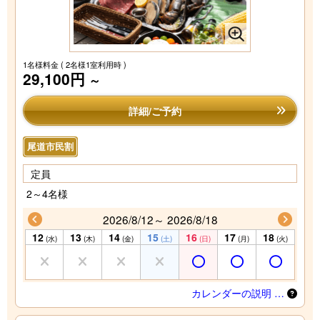
1名様料金
( 2名様1室利用時 )
29,100円
～
詳細/ご予約
尾道市民割
定員
2～4名様
2026/8/12～ 2026/8/18
12
13
14
15
16
17
18
(水)
(木)
(金)
(土)
(日)
(月)
(火)
カレンダーの説明 …