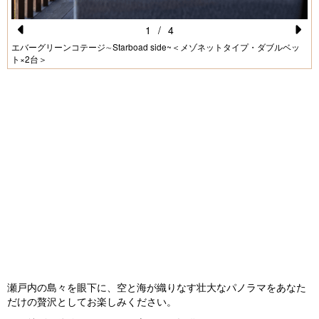
1
/
4
Pr
N
エバーグリーンコテージ∼Starboad side~＜メゾネットタイプ・ダブルベッ
ト×2台＞
e
e
vi
xt
o
u
s
瀬戸内の島々を眼下に、空と海が織りなす壮大なパノラマをあなた
だけの贅沢としてお楽しみください。