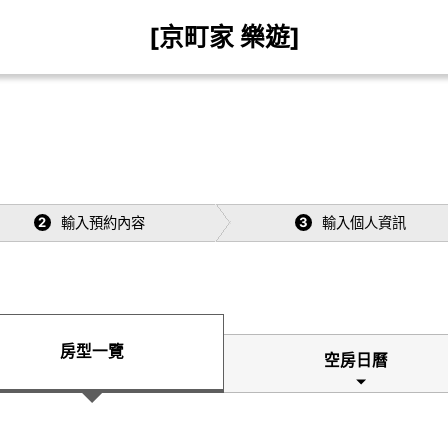
[京町家 樂遊]
輸入預約內容
輸入個人資訊
2
3
房型一覽
空房日曆