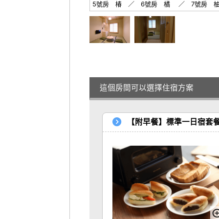
5號房 椿 ／ 6號房 橘 ／ 7號房 柚子 --
這個房間可以選擇住宿方案
【附早餐】標準一日宿套餐 roo