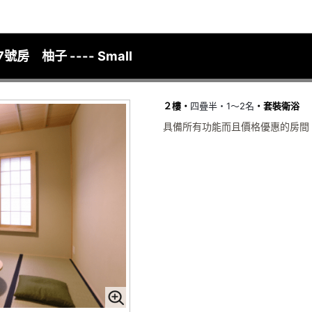
 柚子 ---- Small
２樓・
四疊半・1～2名
套裝衛浴
・
具備所有功能而且價格優惠的房間