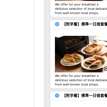
We offer for your breakfast a
delicious selection of local delicac
from well-known local shops.
【附早餐】標準一日宿套餐 ro
We offer for your breakfast a
delicious selection of local delicac
from well-known local shops.
【附早餐】標準一日宿套餐 roo