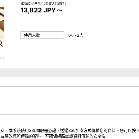
1間房間的費用
( 2位客人利用時 )
13,822 JPY
～
使用人數
1人～2人
ies
私，本系統使用SSL伺服器憑證，透過SSL加密方式傳輸您的資料。您可以按
用或篡改您所傳輸的資料，可確保網路認證資料傳輸的安全性