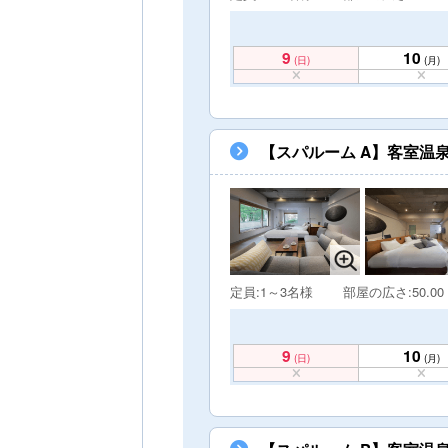
9
10
(日)
(月)
【スパルーム A】客室温
定員:1～3名様
部屋の広さ:50.00
9
10
(日)
(月)