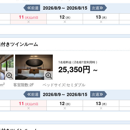
2026/8/9～ 2026/8/15
前週
次週
11
12
13
(火)
山の日
(水)
(木)
泉付きツインルーム
1名様料金
( 2名様1室利用時 )
25,350円
～
2
 m
客室階数:2F
ベッドサイズ:セミダブル
2026/8/9～ 2026/8/15
前週
次週
11
12
13
(火)
山の日
(水)
(木)