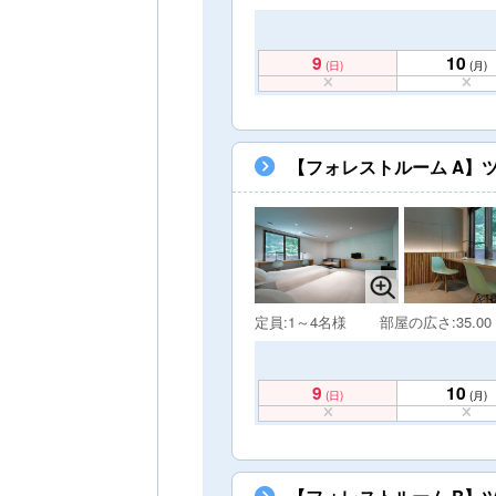
9
10
(日)
(月)
【フォレストルーム A】
定員:1～4名様
部屋の広さ:35.00
9
10
(日)
(月)