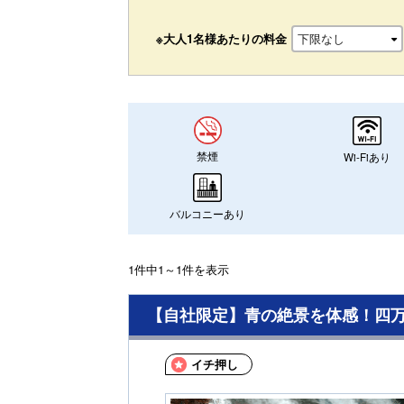
※大人1名様あたりの料金
禁煙
Wi-Fiあり
バルコニーあり
1件中1～1件を表示
【自社限定】青の絶景を体感！四
イチ押し