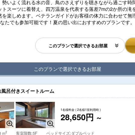
、勢いよく流れる水の音、鳥のさえずりを聴きながら過ごす時
ットスーツに着替え、四万温泉を代表する落差7mの2か所の滝
然を楽しめます。ベテランガイドがお客様の体力に合わせて無
どなたでも参加可能です！夏の思い出におすすめのプランです。
このプランで選択できるお部屋
このプランで選択できるお部屋
お風呂付きスイートルーム
1名様料金
( 2名様1室利用時 )
28,650円
～
2
0 m
客室階数:5F
ベッドサイズ:ダブルベッド