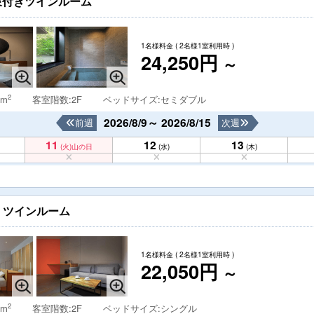
泉付きツインルーム
1名様料金
( 2名様1室利用時 )
24,250円
～
2
 m
客室階数:2F
ベッドサイズ:セミダブル
2026/8/9～ 2026/8/15
前週
次週
11
12
13
(火)
山の日
(水)
(木)
】ツインルーム
1名様料金
( 2名様1室利用時 )
22,050円
～
2
 m
客室階数:2F
ベッドサイズ:シングル