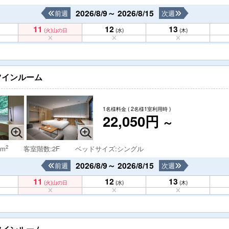
2026/8/9～ 2026/8/15
前週
次週
11
12
13
(火)
山の日
(水)
(木)
ツインルーム
1名様料金
( 2名様1室利用時 )
22,050円
～
2
 m
客室階数:2F
ベッドサイズ:シングル
2026/8/9～ 2026/8/15
前週
次週
11
12
13
(火)
山の日
(水)
(木)