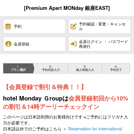
[Premium Apart MONday 銀座EAST]
予約確認・変更・キャンセ
予約
ル
会員ログイン ・ パスワード
会員登録
再発行
1
2
3
4
プラン選択
予約内容入力
個人情報入力
予約完了
【会員登録で割引＆特典！！】
hotel Monday Ｇroupは
会員登録初回から10%
の割引＆14時アーリーチェックイン
このページは日本語利用のお客様向けです ※ご予約にはフリガナ入
力が必要です。
日本語以外でのご予約はこちら ＞
Reservation for International