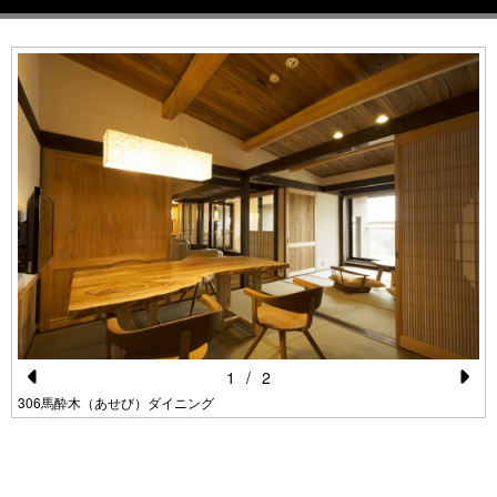
1
/
2
Pr
N
306馬酔木（あせび）ダイニング
e
e
vi
xt