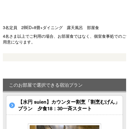
o
u
s
3名定員 2BED+8畳+ダイニング 露天風呂 部屋食
4名さま以上でご利用の場合、お部屋食ではなく、個室食事処でのご
用意になります。
このお部屋で選択できる宿泊プラン
【水円 suien】カウンター割烹「割烹むげん」
プラン 夕食18：30一斉スタート