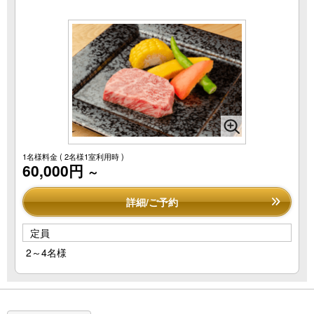
1名様料金
( 2名様1室利用時 )
60,000円
～
詳細/ご予約
定員
2～4名様