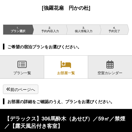
[強羅花扇 円かの杜]
1
2
3
4
プラン選択
予約内容入力
個人情報入力
予約完了
ご希望の宿泊プランをお選びください。
プラン一覧
お部屋一覧
空室カレンダー
前のページへ
お部屋の詳細をご確認のうえ、プランをお選びください。
【デラックス】306馬酔木（あせび）／59㎡／禁煙
／【露天風呂付き客室】