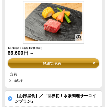
1名様料金
( 2名様1室利用時 )
66,600円
～
詳細/ご予約
定員
2～4名様
【お部屋食】／『世界初！水素調理サーロイ
ンプラン』