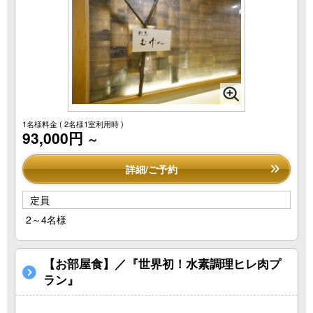
1名様料金
( 2名様1室利用時 )
93,000円
～
詳細/ご予約
定員
2～4名様
【お部屋食】／『世界初！水素調理ヒレ肉プ
ラン』