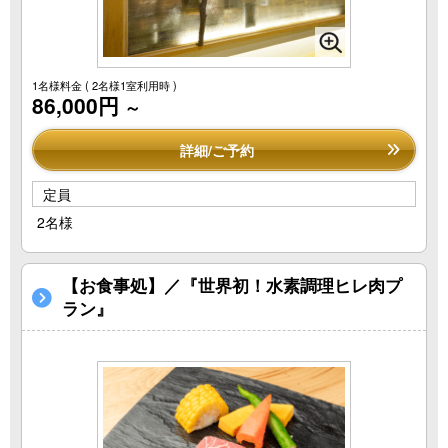
1名様料金
( 2名様1室利用時 )
86,000円
～
詳細/ご予約
定員
2名様
【お食事処】／『世界初！水素調理ヒレ肉プ
ラン』