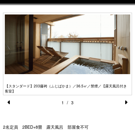
【スタンダード】203藤袴（ふじばかま）／36.5㎡／禁煙／【露天風呂付き
客室】
1
/
3
Pr
N
e
e
vi
xt
2名定員 2BED+8畳 露天風呂 部屋食不可