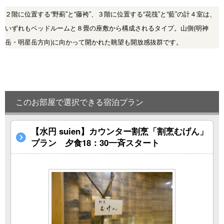
o
２階に位置する“野薊”と“藤袴”、３階に位置する“花筏”と“藍”の計４室は、
u
いずれもベッドルームと８畳の座敷から構成されるタイプ。山側
(
明神
s
岳・明星岳方向
)
に向かって開かれた眺望も開放感抜群です。
このお部屋で選択できる宿泊プラン
【水円 suien】カウンター割烹「割烹むげん」
プラン 夕食18：30一斉スタート