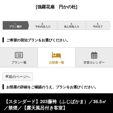
[強羅花扇 円かの杜]
1
2
3
4
プラン選択
予約内容入力
個人情報入力
予約完了
ご希望の宿泊プランをお選びください。
プラン一覧
お部屋一覧
空室カレンダー
前のページへ
お部屋の詳細をご確認のうえ、プランをお選びください。
【スタンダード】203藤袴（ふじばかま）／36.5㎡
／禁煙／【露天風呂付き客室】