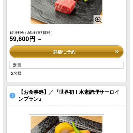
1名様料金
( 2名様1室利用時 )
59,600円
～
詳細/ご予約
定員
2名様
【お食事処】／『世界初！水素調理サーロイ
ンプラン』