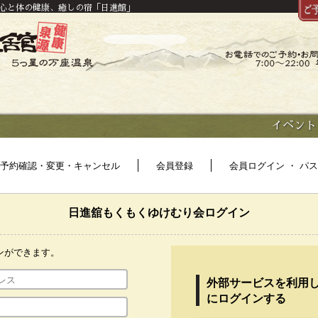
。心と体の健康、癒しの宿「日進館」
イベント
予約確認・変更・キャンセル
会員登録
会員ログイン ・ パ
日進舘もくもくゆけむり会ログイン
ンができます。
外部サービスを利用
にログインする