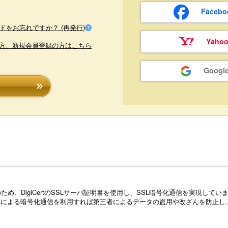
Face
ドをお忘れですか？ (再発行)
Yaho
方、新規会員登録の方はこちら
Goog
め、DigiCertのSSLサーバ証明書を使用し、SSL暗号化通信を実現し
Lによる暗号化通信を利用すれば第三者によるデータの盗用や改ざんを防止し