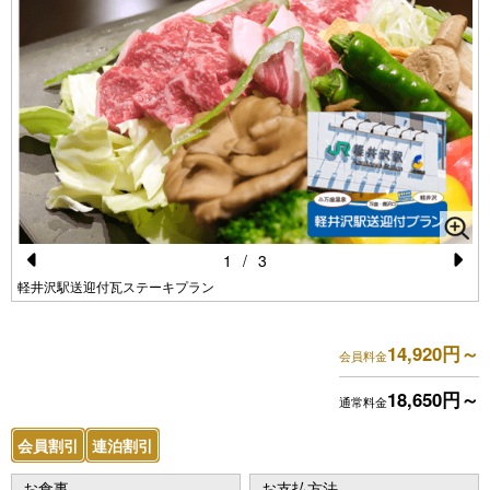
1
/
3
Pr
N
軽井沢駅送迎付瓦ステーキプラン
e
e
vi
xt
14,920円～
会員料金
o
18,650円～
通常料金
u
会員割引
連泊割引
s
お食事
お支払方法