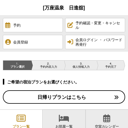
[万座温泉 日進舘]
予約確認・変更・キャンセ
予約
ル
会員ログイン ・ パスワード
会員登録
再発行
1
2
3
4
プラン選択
予約内容入力
個人情報入力
予約完了
ご希望の宿泊プランをお選びください。
日帰りプランはこちら
プラン一覧
お部屋一覧
空室カレンダー