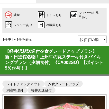
シャワー/お風
禁煙
トイレあり
呂あり
シャワーあり
冷蔵庫あり
1件中1～1件を表示
【軽井沢駅送迎付夕食グレードアッププラン】
新・日進舘名物！上州牛の瓦ステーキ付きバイキ
ングプラン（夕朝食付）《CA002SO》【ポイント
5％付与！】
レイトチェックアウト
夕食グレードアップ
別注料理付
軽井沢送迎付