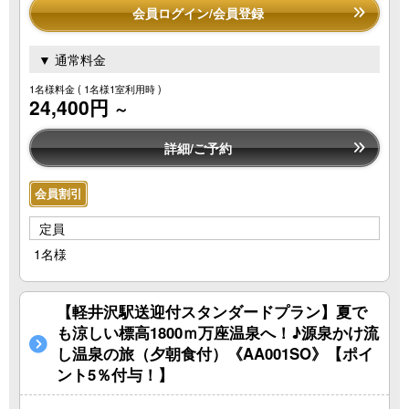
会員ログイン/会員登録
▼ 通常料金
1名様料金
( 1名様1室利用時 )
24,400円
～
詳細/ご予約
会員割引
定員
1名様
【軽井沢駅送迎付スタンダードプラン】夏で
も涼しい標高1800ｍ万座温泉へ！♪源泉かけ流
し温泉の旅（夕朝食付）《AA001SO》【ポイ
ント5％付与！】