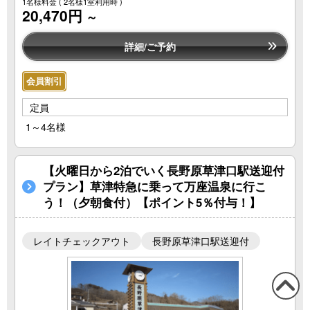
1名様料金
( 2名様1室利用時 )
20,470円
～
詳細/ご予約
会員割引
定員
1～4名様
【火曜日から2泊でいく長野原草津口駅送迎付
プラン】草津特急に乗って万座温泉に行こ
う！（夕朝食付）【ポイント5％付与！】
レイトチェックアウト
長野原草津口駅送迎付
この