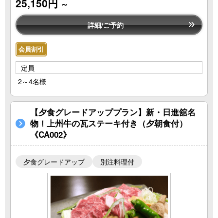
25,150円
～
詳細/ご予約
会員割引
定員
2～4名様
【夕食グレードアッププラン】新・日進舘名
物！上州牛の瓦ステーキ付き（夕朝食付）
《CA002》
夕食グレードアップ
別注料理付