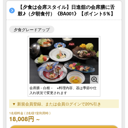
【夕食は会席スタイル】日進舘の会席膳に舌
鼓♪（夕朝食付）《BA001》【ポイント5％】
夕食グレードアップ
会席膳－白根－ ※料理内容、器は季節や仕
入れ状況で変更されます
▼ 新規会員登録、または会員ログインで20%引き
1名様料金
( 2名様1室利用時 )
18,008円
～