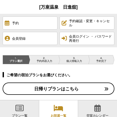
[万座温泉 日進舘]
予約確認・変更・キャンセ
予約
ル
会員ログイン ・ パスワード
会員登録
再発行
1
2
3
4
プラン選択
予約内容入力
個人情報入力
予約完了
ご希望の宿泊プランをお選びください。
日帰りプランはこちら
プラン一覧
お部屋一覧
空室カレンダー