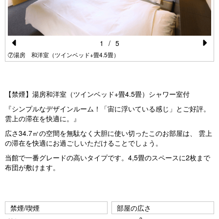
1
/
5
Pr
N
⑦湯房 和洋室（ツインベッド+畳4.5畳）
e
e
vi
xt
【禁煙】湯房和洋室（ツインベッド+畳4.5畳）シャワー室付
o
『シンプルなデザインルーム！「宙に浮いている感じ」とご好評。
u
雲上の滞在を快適に。』
s
広さ34.7㎡の空間を無駄なく大胆に使い切ったこのお部屋は、 雲上
の滞在を快適にお過ごしいただけることでしょう。
当館で一番グレードの高いタイプです。4,5畳のスペースに2枚まで
布団が敷けます。
禁煙/喫煙
部屋の広さ