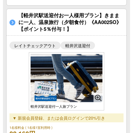
【軽井沢駅送迎付お一人様用プラン】きまま
に一人、温泉旅行（夕朝食付）《AA002SO》
【ポイント5％付与！】
レイトチェックアウト
軽井沢送迎付
軽井沢駅送迎付一人旅プラン
▼ 新規会員登録、または会員ログインで20%引き
1名様料金
( 1名様1室利用時 )