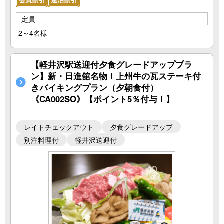
定員
2～4名様
【軽井沢駅送迎付夕食グレードアッププラ
ン】新・日進舘名物！上州牛の瓦ステーキ付
きバイキングプラン（夕朝食付）
《CA002SO》【ポイント5％付与！】
レイトチェックアウト
夕食グレードアップ
別注料理付
軽井沢送迎付