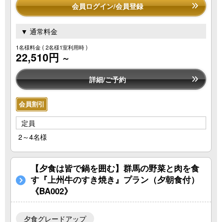
会員ログイン/会員登録
▼ 通常料金
1名様料金
( 2名様1室利用時 )
22,510円
～
詳細/ご予約
会員割引
定員
2～4名様
【夕食は皆で鍋を囲む】群馬の野菜と肉を食
す『上州牛のすき焼き』プラン（夕朝食付）
《BA002》
夕食グレードアップ