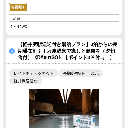
会員割引
定員
1～4名様
【軽井沢駅送迎付き湯治プラン】3泊からの長
期滞在割引！万座温泉で癒しと健康を（夕朝
食付）《DA001SO》【ポイント3％付与！】
レイトチェックアウト
長期滞在割引・湯治
軽井沢送迎付