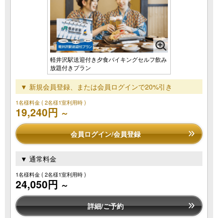
軽井沢駅送迎付き夕食バイキングセルフ飲み
放題付きプラン
▼ 新規会員登録、または会員ログインで20%引き
1名様料金
( 2名様1室利用時 )
19,240円
～
会員ログイン/会員登録
▼ 通常料金
1名様料金
( 2名様1室利用時 )
24,050円
～
詳細/ご予約