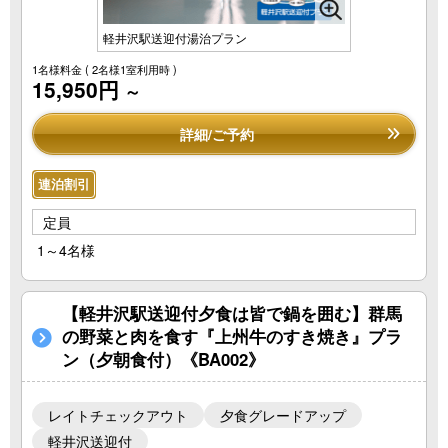
軽井沢駅送迎付湯治プラン
1名様料金
( 2名様1室利用時 )
15,950円
～
詳細/ご予約
連泊割引
定員
1～4名様
【軽井沢駅送迎付夕食は皆で鍋を囲む】群馬
の野菜と肉を食す『上州牛のすき焼き』プラ
ン（夕朝食付）《BA002》
レイトチェックアウト
夕食グレードアップ
軽井沢送迎付