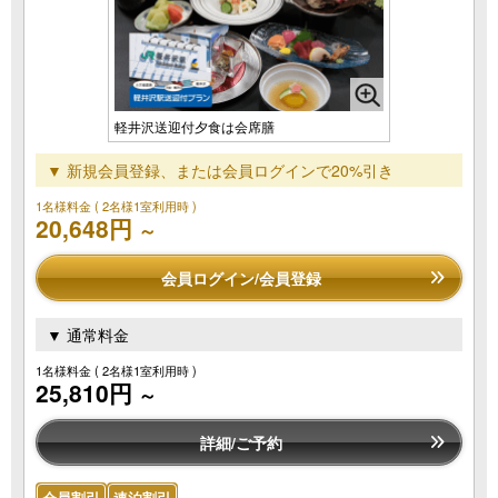
軽井沢送迎付夕食は会席膳
▼ 新規会員登録、または会員ログインで20%引き
1名様料金
( 2名様1室利用時 )
20,648円
～
会員ログイン/会員登録
▼ 通常料金
1名様料金
( 2名様1室利用時 )
25,810円
～
詳細/ご予約
会員割引
連泊割引