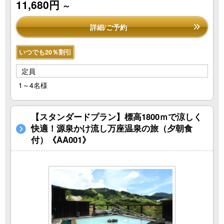
11,680円
～
詳細/ご予約
いつでも20％割引
定員
1～4名様
【スタンダードプラン】標高1800ｍで涼しく
快適！源泉かけ流し万座温泉の旅（夕朝食
付）《AA001》