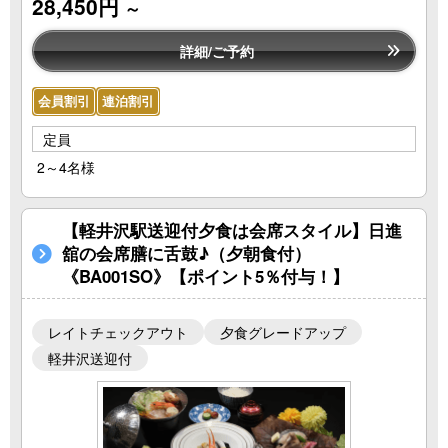
28,450円
～
詳細/ご予約
会員割引
連泊割引
定員
2～4名様
【軽井沢駅送迎付夕食は会席スタイル】日進
舘の会席膳に舌鼓♪（夕朝食付）
《BA001SO》【ポイント5％付与！】
レイトチェックアウト
夕食グレードアップ
軽井沢送迎付