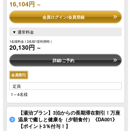
16,104円
～
会員ログイン/会員登録
▼ 通常料金
1名様料金
( 2名様1室利用時 )
20,130円
～
詳細/ご予約
会員割引
定員
1～4名様
【湯治プラン】3泊からの長期滞在割引！万座
温泉で癒しと健康を（夕朝食付）《DA001》
【ポイント3％付与！】