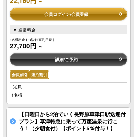
22,160円
～
会員ログイン/会員登録
▼ 通常料金
1名様料金
( 1名様1室利用時 )
27,700円
～
詳細/ご予約
会員割引
連泊割引
定員
1名様
【日曜日から2泊でいく長野原草津口駅送迎付
プラン】草津特急に乗って万座温泉に行こ
う！（夕朝食付）【ポイント5％付与！】