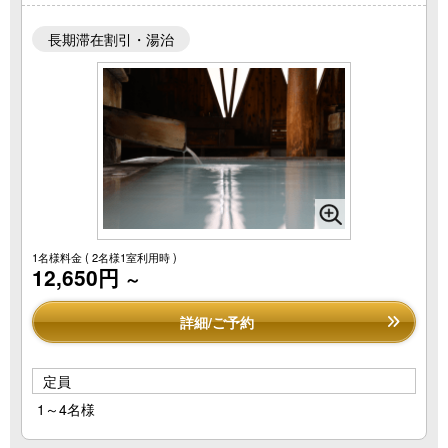
長期滞在割引・湯治
1名様料金
( 2名様1室利用時 )
12,650円
～
詳細/ご予約
定員
1～4名様