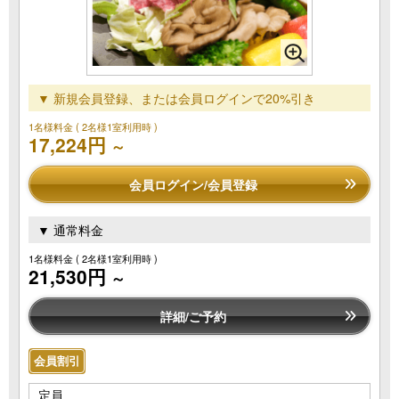
▼ 新規会員登録、または会員ログインで20%引き
1名様料金
( 2名様1室利用時 )
17,224円
～
会員ログイン/会員登録
▼ 通常料金
1名様料金
( 2名様1室利用時 )
21,530円
～
詳細/ご予約
会員割引
定員