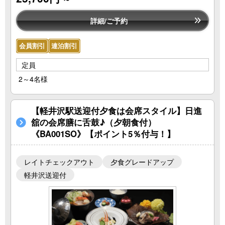
詳細/ご予約
会員割引
連泊割引
定員
2～4名様
【軽井沢駅送迎付夕食は会席スタイル】日進
舘の会席膳に舌鼓♪（夕朝食付）
《BA001SO》【ポイント5％付与！】
レイトチェックアウト
夕食グレードアップ
軽井沢送迎付