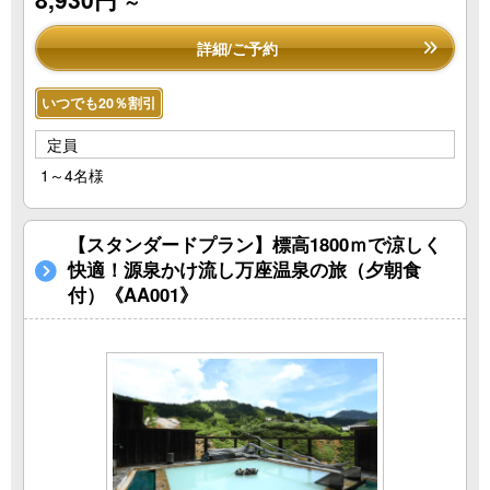
～
詳細/ご予約
いつでも20％割引
定員
1～4名様
【スタンダードプラン】標高1800ｍで涼しく
快適！源泉かけ流し万座温泉の旅（夕朝食
付）《AA001》