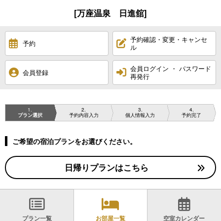
[万座温泉 日進舘]
予約確認・変更・キャンセ
予約
ル
会員ログイン ・ パスワード
会員登録
再発行
1
2
3
4
プラン選択
予約内容入力
個人情報入力
予約完了
ご希望の宿泊プランをお選びください。
日帰りプランはこちら
プラン一覧
お部屋一覧
空室カレンダー