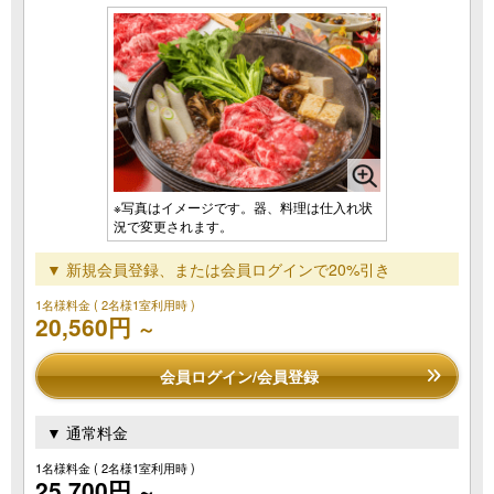
※写真はイメージです。器、料理は仕入れ状
況で変更されます。
▼ 新規会員登録、または会員ログインで20%引き
1名様料金
( 2名様1室利用時 )
20,560円
～
会員ログイン/会員登録
▼ 通常料金
1名様料金
( 2名様1室利用時 )
25,700円
～