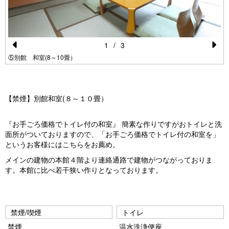
1
/
3
Pr
N
⑤別館 和室(8～10畳）
e
e
vi
xt
【禁煙】別館和室(８～１０畳）
o
u
『お手ごろ価格でトイレ付の和室』 簡素な作りですがおトイレと洗
s
面所がついておりますので、「お手ごろ価格でトイレ付の和室を」
というお客様にはこちらをお薦め。
メインの建物の本館４階より連絡通路で建物がつながっておりま
す。本館に比べ若干狭い作りとなっております。
禁煙/喫煙
トイレ
禁煙
温水洗浄便座