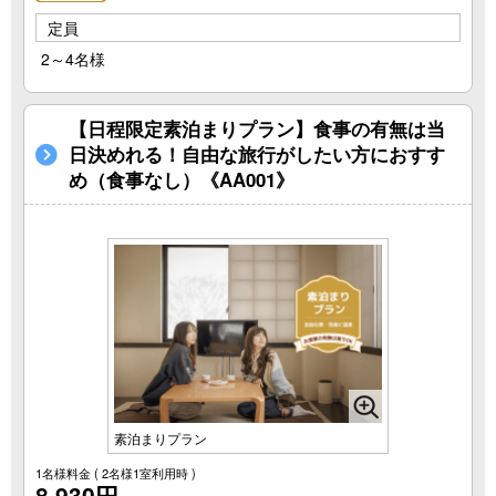
定員
2～4名様
【日程限定素泊まりプラン】食事の有無は当
日決めれる！自由な旅行がしたい方におすす
め（食事なし）《AA001》
素泊まりプラン
1名様料金
( 2名様1室利用時 )
8,930円