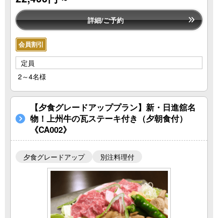
詳細/ご予約
会員割引
定員
2～4名様
【夕食グレードアッププラン】新・日進舘名
物！上州牛の瓦ステーキ付き（夕朝食付）
《CA002》
夕食グレードアップ
別注料理付