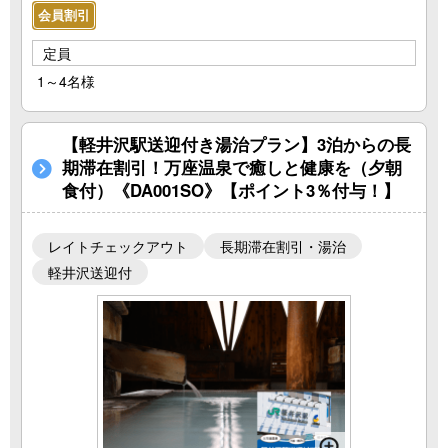
会員割引
定員
1～4名様
【軽井沢駅送迎付き湯治プラン】3泊からの長
期滞在割引！万座温泉で癒しと健康を（夕朝
食付）《DA001SO》【ポイント3％付与！】
レイトチェックアウト
長期滞在割引・湯治
軽井沢送迎付