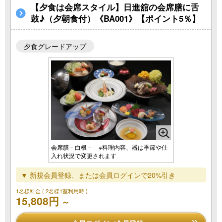
【夕食は会席スタイル】日進舘の会席膳に舌
鼓♪（夕朝食付）《BA001》【ポイント5％】
夕食グレードアップ
会席膳－白根－ ※料理内容、器は季節や仕
入れ状況で変更されます
▼ 新規会員登録、または会員ログインで20%引き
1名様料金
( 2名様1室利用時 )
15,808円
～