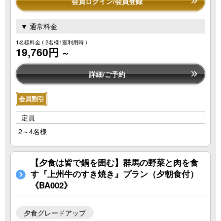
会員ログイン/会員登録
▼ 通常料金
1名様料金
( 2名様1室利用時 )
19,760円
～
詳細/ご予約
会員割引
定員
2～4名様
【夕食は皆で鍋を囲む】群馬の野菜と肉を食
す『上州牛のすき焼き』プラン（夕朝食付）
《BA002》
夕食グレードアップ