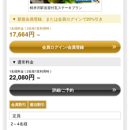
軽井沢駅送迎付瓦ステーキプラン
▼ 新規会員登録、または会員ログインで20%引き
1名様料金
( 2名様1室利用時 )
17,664円
～
会員ログイン/会員登録
▼ 通常料金
1名様料金
( 2名様1室利用時 )
22,080円
～
詳細/ご予約
会員割引
連泊割引
定員
2～4名様