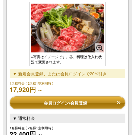
※写真はイメージです。器、料理は仕入れ状
況で変更されます。
▼ 新規会員登録、または会員ログインで20%引き
1名様料金
( 2名様1室利用時 )
17,920円
～
会員ログイン/会員登録
▼ 通常料金
1名様料金
( 2名様1室利用時 )
22,400円
～