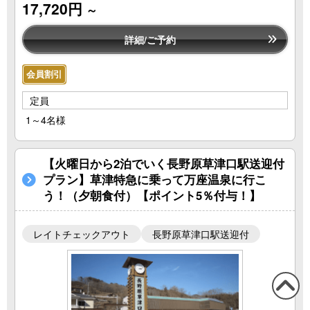
17,720円
～
詳細/ご予約
会員割引
定員
1～4名様
【火曜日から2泊でいく長野原草津口駅送迎付
プラン】草津特急に乗って万座温泉に行こ
う！（夕朝食付）【ポイント5％付与！】
レイトチェックアウト
長野原草津口駅送迎付
この