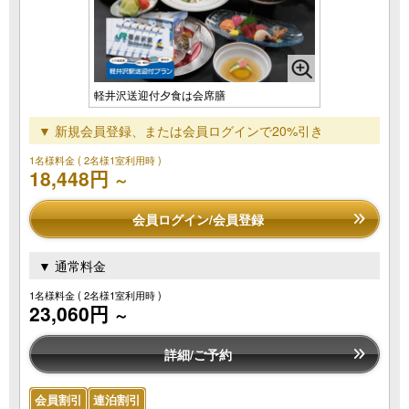
軽井沢送迎付夕食は会席膳
▼ 新規会員登録、または会員ログインで20%引き
1名様料金
( 2名様1室利用時 )
18,448円
～
会員ログイン/会員登録
▼ 通常料金
1名様料金
( 2名様1室利用時 )
23,060円
～
詳細/ご予約
会員割引
連泊割引