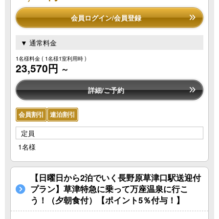
会員ログイン/会員登録
▼ 通常料金
1名様料金
( 1名様1室利用時 )
23,570円
～
詳細/ご予約
会員割引
連泊割引
定員
1名様
【日曜日から2泊でいく長野原草津口駅送迎付
プラン】草津特急に乗って万座温泉に行こ
う！（夕朝食付）【ポイント5％付与！】