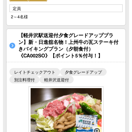
定員
2～4名様
【軽井沢駅送迎付夕食グレードアッププラ
ン】新・日進舘名物！上州牛の瓦ステーキ付
きバイキングプラン（夕朝食付）
《CA002SO》【ポイント5％付与！】
レイトチェックアウト
夕食グレードアップ
別注料理付
軽井沢送迎付