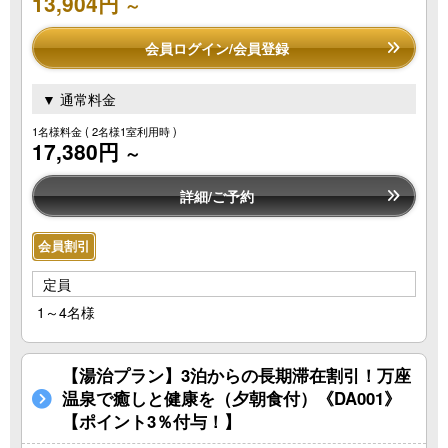
13,904円
～
会員ログイン/会員登録
▼ 通常料金
1名様料金
( 2名様1室利用時 )
17,380円
～
詳細/ご予約
会員割引
定員
1～4名様
【湯治プラン】3泊からの長期滞在割引！万座
温泉で癒しと健康を（夕朝食付）《DA001》
【ポイント3％付与！】