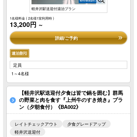
軽井沢駅送迎付湯治プラン
1名様料金
( 2名様1室利用時 )
13,200円
～
詳細/ご予約
連泊割引
定員
1～4名様
【軽井沢駅送迎付夕食は皆で鍋を囲む】群馬
の野菜と肉を食す『上州牛のすき焼き』プラ
ン（夕朝食付）《BA002》
レイトチェックアウト
夕食グレードアップ
軽井沢送迎付