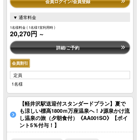
会員ログイン/会員登録
▼ 通常料金
1名様料金
( 1名様1室利用時 )
20,270円
～
詳細/ご予約
会員割引
定員
1名様
【軽井沢駅送迎付スタンダードプラン】夏で
も涼しい標高1800ｍ万座温泉へ！♪源泉かけ流
し温泉の旅（夕朝食付）《AA001SO》【ポイ
ント5％付与！】