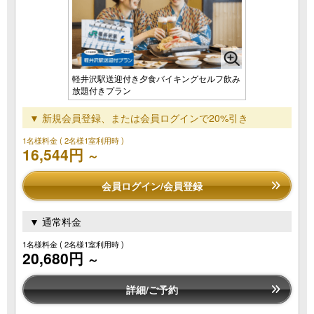
軽井沢駅送迎付き夕食バイキングセルフ飲み
放題付きプラン
▼ 新規会員登録、または会員ログインで20%引き
1名様料金
( 2名様1室利用時 )
16,544円
～
会員ログイン/会員登録
▼ 通常料金
1名様料金
( 2名様1室利用時 )
20,680円
～
詳細/ご予約