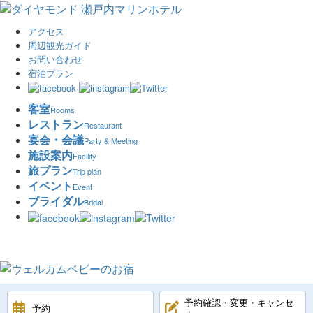
アクセス
周辺観光ガイド
お問い合わせ
宿泊プラン
客室
Rooms
レストラン
Restaurant
宴会・会議
Party & Meeting
施設案内
Facility
旅プラン
Trip plan
イベント
Event
ブライダル
Bridal
予約確認・変更・キャンセ
予約