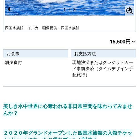
1
/
3
Pr
N
e
e
四国水族館 イルカ 画像提供：四国水族館
vi
xt
15,500円～
o
u
お食事
お支払方法
s
朝夕食付
現地決済またはクレジットカー
ド事前決済（タイムデザイン手
配旅行）
美しき水中世界に心奪われる非日常空間を味わってみませ
んか？
２０２０年グランドオープンした四国水族館の入館チケッ