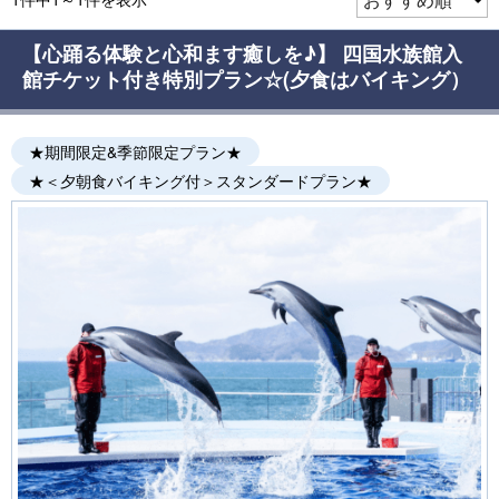
【心踊る体験と心和ます癒しを♪】 四国水族館入
館チケット付き特別プラン☆(夕食はバイキング）
★期間限定&季節限定プラン★
★＜夕朝食バイキング付＞スタンダードプラン★