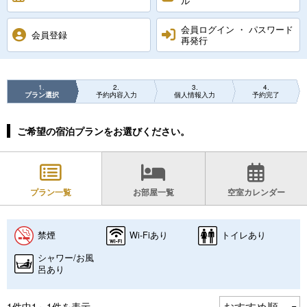
ル
会員ログイン ・ パスワード
会員登録
再発行
1
2
3
4
プラン選択
予約内容入力
個人情報入力
予約完了
ご希望の宿泊プランをお選びください。
プラン一覧
お部屋一覧
空室カレンダー
禁煙
Wi-Fiあり
トイレあり
シャワー/お風
呂あり
1件中1～1件を表示