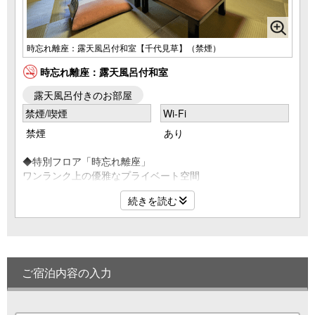
時忘れ離座：露天風呂付和室【千代見草】（禁煙）
時忘れ離座：露天風呂付和室
露天風呂付きのお部屋
禁煙/喫煙
Wi-Fi
禁煙
あり
◆特別フロア「時忘れ離座」
ワンランク上の優雅なプライベート空間
露天風呂付客室（和室12.5畳）
続きを読む
客室露天【陶器風呂】循環形式の温泉
マイ露天なら誰に気兼ねする事なく温泉三昧♪
◆専用フロアでごゆっくりと
・チェックイン14時～／チェックアウト～11時
ご宿泊内容の入力
・女性の方には「巾着」をお好きな柄をチョイス☆
・女性の方には「選べる色浴衣貸出し」をサービス☆
◆ご宿泊の全てのお客様が対象