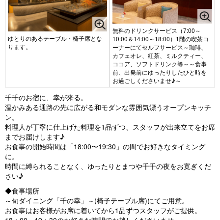
無料のドリンクサービス（7:00～
ゆとりのあるテーブル・椅子席とな
10:00＆14:00～18:00）1階の喫茶コ
ります。
ーナーにてセルフサービス～珈琲、
カフェオレ、紅茶、ミルクティー、
ココア、ソフトドリンク等～～食事
前、出発前にゆったりしたひと時を
お過ごしくださいませ♪～
千千のお宿に、幸が来る。
温かみある通路の先に広がる和モダンな雰囲気漂うオープンキッチ
ン。
料理人が丁寧に仕上げた料理を1品ずつ、スタッフが出来立てをお席
までお届けします♪
お食事の開始時間は「18:00〜19:30」の間でお好きなタイミング
に。
時間に縛られることなく、ゆったりとまつや千千の夜をお寛ぎくだ
さい♪
◆食事場所
～旬ダイニング「千の幸」～(椅子テーブル席)にてご用意。
お食事はお客様がお席に着いてから1品ずつスタッフがご提供。
18：00～19：30のお好きな時間でお越しくださいませ。