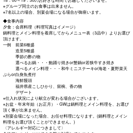
※グループ同士のお食事は出来ません。
※7名以上の場合、別宴会場になる場合が御座います。
◆食事内容
夕食：会席料理（料理写真はイメージ）
鍋料理とメイン料理を着席してからメニュー表（3品中）よりお選び
頂けます。
一例 前菜6種盛
造里5種盛
季節の酢の物
選べるお鍋・・・鮑踊り焼きor蟹鍋or若狭牛すき焼き
選べるメイン料理・・・和牛ミニステーキor海老・夏野菜天
ぷらor白身魚煮付
海鮮饅頭
福井県産こしひかり、留椀、香の物
デザート
※仕入れ状況により献立が変わる場合がございます。
※お盆・年末年始（お正月）・GWは鍋料理とメイン料理を、お選び
頂く事が出来ません。
※別宴会場になった場合、お任せ料理になります。(鍋料理とメイン
料理をお選び頂くことができません。)
〈アレルギー対応につきまして〉