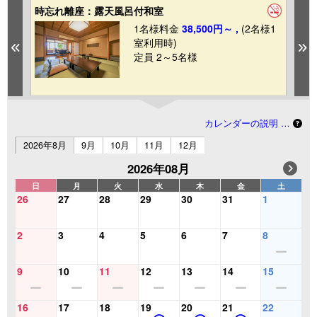
時忘れ離座：露天風呂付和室
時
1
1名様料金
38,500円～ ,
(2名様1
室利用時)
Previous
N
定員 2～5名様
カレンダーの説明 …
2026年8月
9月
10月
11月
12月
2026年08月
日
月
火
水
木
金
土
26
27
28
29
30
31
1
2
3
4
5
6
7
8
9
10
11
12
13
14
15
16
17
18
19
20
21
22