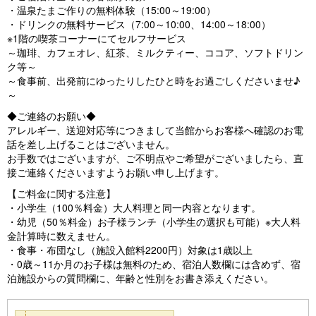
・温泉たまご作りの無料体験（15:00～19:00）
・ドリンクの無料サービス（7:00～10:00、14:00～18:00）
※1階の喫茶コーナーにてセルフサービス
～珈琲、カフェオレ、紅茶、ミルクティー、ココア、ソフトドリン
ク等～
～食事前、出発前にゆったりしたひと時をお過ごしくださいませ♪
～
◆ご連絡のお願い◆
アレルギー、送迎対応等につきまして当館からお客様へ確認のお電
話を差し上げることはございません。
お手数ではございますが、ご不明点やご希望がございましたら、直
接ご連絡くださいますようお願い申し上げます。
【ご料金に関する注意】
・小学生（100％料金）大人料理と同一内容となります。
・幼児（50％料金）お子様ランチ（小学生の選択も可能）※大人料
金計算時に数えません。
・食事・布団なし（施設入館料2200円）対象は1歳以上
・0歳～11か月のお子様は無料のため、宿泊人数欄には含めず、宿
泊施設からの質問欄に、年齢と性別をお書き添えください。