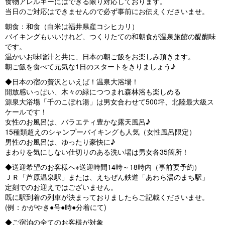
食物アレルギーにはできる限り対応しております。
当日のご対応はできませんので必ず事前にお伝えくださいませ。
朝食：和食（白米は福井県産コシヒカリ）
バイキングもいいけれど、つくりたての和朝食が温泉旅館の醍醐味
です。
温かいお味噌汁と共に、日本の朝ご飯をお楽しみ頂きます。
朝ご飯を食べて元気な1日のスタートをきりましょう♪
◆日本の宿の贅沢といえば！温泉大浴場！
開放感いっぱい、木々の緑につつまれ森林浴も楽しめる
源泉大浴場「千のこぼれ湯」は男女合わせて500坪、北陸最大級ス
ケールです！
女性のお風呂は、バラエティ豊かな露天風呂♪
15種類超えのシャンプーバイキングも人気（女性風呂限定）
男性のお風呂は、ゆったり豪快に♪
まわりを気にしない仕切りのある洗い場は男女各35箇所！
◆送迎希望のお客様へ※送迎時間14時～18時内（事前要予約）
ＪＲ「芦原温泉駅」または、えちぜん鉄道「あわら湯のまち駅」
定刻でのお迎えではございません。
既に駅到着の列車が決まっておりましたらご記載くださいませ。
(例：かがやき●号●時●分着にて)
◆ご宿泊の全てのお客様が対象