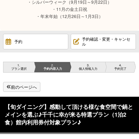
・シルバーウィーク（9月19日～9月22日）
・11月の金土日祝
・年末年始（12月26日～1月3日）
予約確認・変更・キャンセ
予約
ル
1
2
3
4
プラン選択
予約内容入力
個人情報入力
予約完了
前のページへ
【旬ダイニング】感動して頂ける様な食空間で鍋と
メインを選ぶ♪千千に幸が来る特選プラン（1泊2
食）館内利用券付対象プラン♪